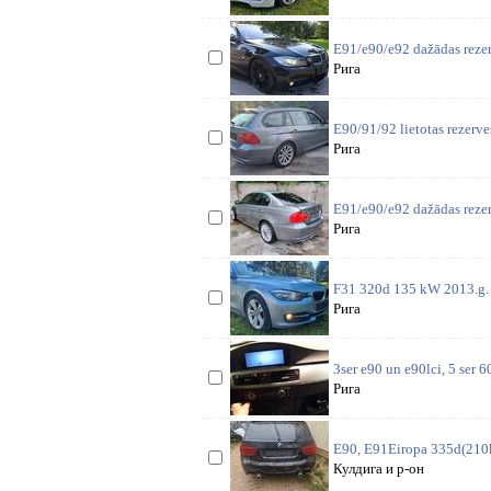
E91/e90/e92 dažādas rezer
Рига
E90/91/92 lietotas rezerv
Рига
E91/e90/e92 dažādas rezer
Рига
F31 320d 135 kW 2013.g. L
Рига
3ser e90 un e90lci, 5 ser 6
Рига
E90, E91Eiropa 335d(210k
Кулдига и р-он