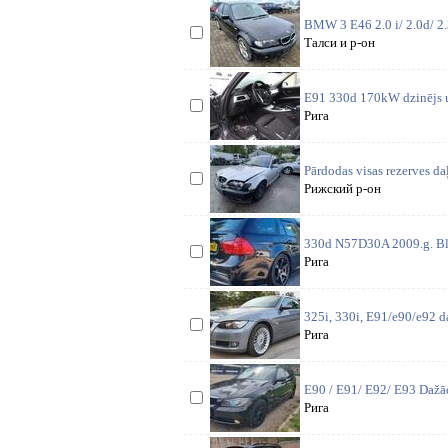
BMW 3 E46 2.0 i/ 2.0d/ 2.3
Талси и р-он
E91 330d 170kW dzinējs u
Рига
Pārdodas visas rezerves d
Рижский р-он
330d N57D30A 2009.g. Bla
Рига
325i, 330i, E91/e90/e92 d
Рига
E90 / E91/ E92/ E93 Dažād
Рига