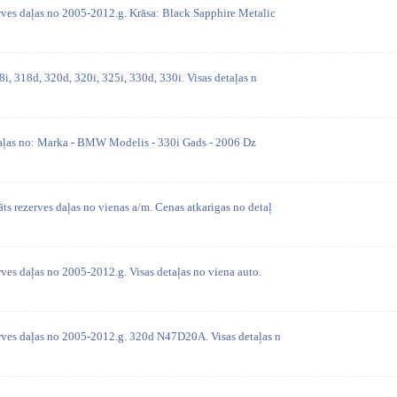
ves daļas no 2005-2012.g. Krāsa: Black Sapphire Metalic
i, 318d, 320d, 320i, 325i, 330d, 330i. Visas detaļas n
daļas no: Marka - BMW Modelis - 330i Gads - 2006 Dz
 rezerves daļas no vienas a/m. Cenas atkarigas no detaļ
ves daļas no 2005-2012.g. Visas detaļas no viena auto.
rves daļas no 2005-2012.g. 320d N47D20A. Visas detaļas n