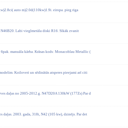
w)2.8ci( auto m)2.0d(110kw)1.9i. eiropa. pieg riga
. N46B20. Labi vieglmetāla diski R16. Sīkāk zvanit
pak. manuāla kārba. Krāsas kods: Monacoblau Metallic (
elim. Koiloveri un sēdinātās atsperes pieejami arī citi
rves daļas no 2005-2012.g. N47D20A 130kW (177Zs) Par d
daļas. 2003. gada, 318i, N42 (105 kw), dzinējs. Par det