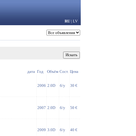
RU
|
LV
дата
Год
Объём
Сост.
Цена
2006
2.0D
б/у
30 €
2007
2.0D
б/у
50 €
2009
3.0D
б/у
40 €