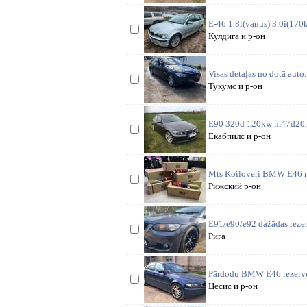
E-46 1.8i(vanus) 3.0i(170k
Кулдига и р-он
Visas detaļas no dotā auto
Тукумс и р-он
E90 320d 120kw m47d20, 6
Екабпилс и р-он
Mts Koiloveri BMW E46 mod
Рижский р-он
E91/e90/e92 dažādas reze
Рига
Pārdodu BMW E46 rezerves 
Цесис и р-он