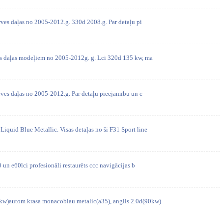
ves daļas no 2005-2012.g. 330d 2008.g. Par detaļu pi
es daļas modeļiem no 2005-2012g. g. Lci 320d 135 kw, ma
ves daļas no 2005-2012.g. Par detaļu pieejamību un c
iquid Blue Metallic. Visas detaļas no šī F31 Sport line
0 un e60lci profesionāli restaurēts ccc navigācijas b
w)autom krasa monacoblau metalic(a35), anglis 2.0d(90kw)