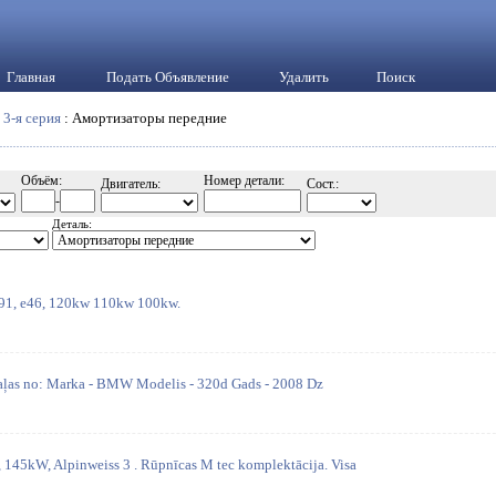
Главная
Подать Объявление
Удалить
Поиск
:
3-я серия
: Амортизаторы передние
Объём:
Номер детали:
Двигатель:
Сост.:
-
Деталь:
 e91, e46, 120kw 110kw 100kw.
daļas no: Marka - BMW Modelis - 320d Gads - 2008 Dz
145kW, Alpinweiss 3 . Rūpnīcas M tec komplektācija. Visa