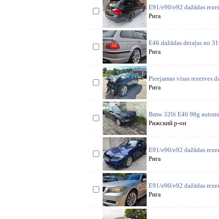
E91/e90/e92 dažādas rezer
Рига
E46 dažādas detaļas no 318
Рига
Pieejamas visas rezerves 
Рига
Bmw 320i E46 98g automāts
Рижский р-он
E91/e90/e92 dažādas rezer
Рига
E91/e90/e92 dažādas reze
Рига