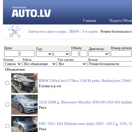
объявления
Главная
Подать Объя
Запчасти и аксессуары
:
BMW
:
3-я серия
: Ремни безопаснос
Цена:
Объём:
Номер детали
Год:
Двигатель:
-
-
-
Режим:
Район:
Тип сделки:
Деталь:
Объявления
BMW 330xd 4x4 170kw 3.0d M paka. Noskrejiens 230tk 
Елгава и р-он
325d 2009.g. Bluewater Metallic E90/e91/e92/e93 dažādas
Рига
E90 / E91/ E92 Dažādas auto daļas 2005 - 2012.g. 318i, 31
Рига