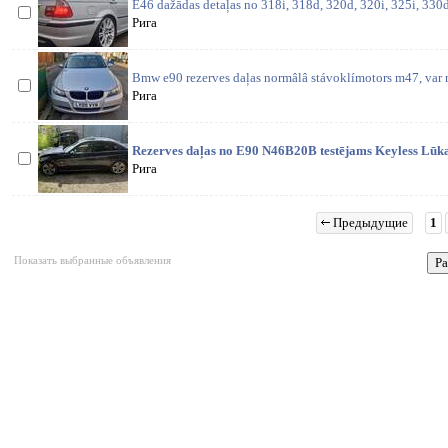
E46 dažādas detaļas no 318i, 318d, 320d, 320i, 325i, 330d,
Рига
Bmw e90 rezerves daļas normâlâ stávoklímotors m47, var ra
Рига
Rezerves daļas no E90 N46B20B testējams Keyless Lūka
Рига
Предыдущие
1
Показать выбранные объявления