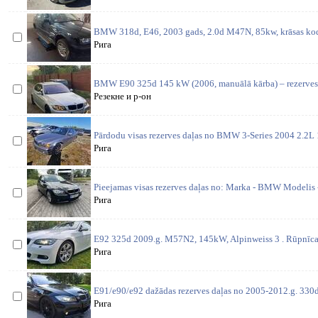
BMW 318d, E46, 2003 gads, 2.0d M47N, 85kw, krāsas kods
Рига
BMW E90 325d 145 kW (2006, manuālā kārba) – rezerves d
Резекне и р-он
Pārdodu visas rezerves daļas no BMW 3-Series 2004 2.2
Рига
Pieejamas visas rezerves daļas no: Marka - BMW Modelis 
Рига
E92 325d 2009.g. M57N2, 145kW, Alpinweiss 3 . Rūpnīcas
Рига
E91/e90/e92 dažādas rezerves daļas no 2005-2012.g. 330d 
Рига