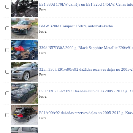
E91 330d 170kW dzinējs un E91 325d 145kW. Cenas inform
Рига
BMW 320td Compact 150z/s, automāts-kārba.
Рига
330d N57D30A 2009.g. Black Sapphire Metallic E90/e91/
Рига
325i, 330i, E91/e90/e92 dažādas rezerves daļas no 2005-2
Рига
E90 / E91/ E92/ E93 Dažādas auto daļas 2005 - 2012.g. 31
Рига
E91/e90/e92 dažādas rezerves daļas no 2005-2012.g. Krās
Рига