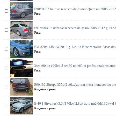
E90/91/92 lietotas rezerves daļas modeļiem no 2005-2012
Рига
E91/e90/e92 dažādas rezerves daļas no 2005-2012.g. Par d
Рига
F31 320d 135 kW 2013.g. Liquid Blue Metallic. Visas deta
Рига
3ser e90 un e90lci, 5 ser 60 un e60lci profesionāli restaurē
Рига
E90, E91Eiropa 335d(210kw)autom krasa monacoblau meta
Кулдига и р-он
E-46 1.8i(vanus) 3.0i(170kw)2.8ci( auto m)2.0d(110kw)1.9i
Кулдига и р-он