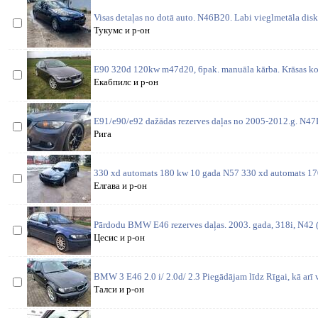
Visas detaļas no dotā auto. N46B20. Labi vieglmetāla disk
Тукумс и р-он
E90 320d 120kw m47d20, 6pak. manuāla kārba. Krāsas ko
Екабпилс и р-он
E91/e90/e92 dažādas rezerves daļas no 2005-2012.g. N4
Рига
330 xd automats 180 kw 10 gada N57 330 xd automats 1
Елгава и р-он
Pārdodu BMW E46 rezerves daļas. 2003. gada, 318i, N42 (1
Цесис и р-он
BMW 3 E46 2.0 i/ 2.0d/ 2.3 Piegādājam līdz Rīgai, kā arī 
Талси и р-он