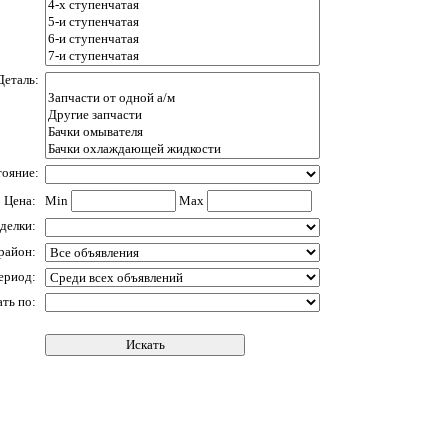
Деталь:
ояние:
Цена:
Min
Max
сделки:
 район:
период:
ть по: