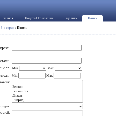
Главная
Подать Объявление
Удалить
Поиск
:
3-я серия
:
Поиск
 фраза:
етали:
ыпуска:
Min
Max
гателя:
Min
Max
гателя:
ередач:
ростей: