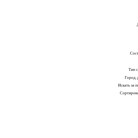
Сост
Тип 
Город,
Искать за 
Сортирова