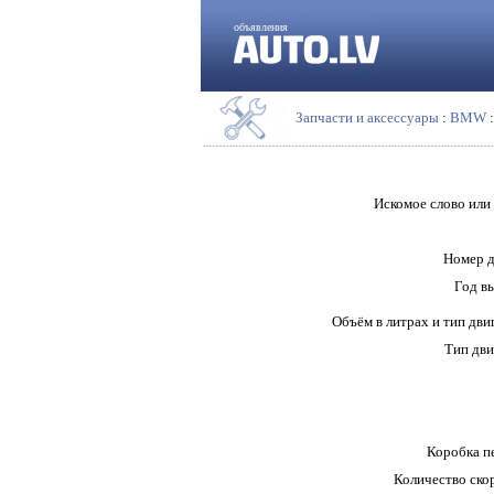
объявления
Запчасти и аксессуары
:
BMW
Искомое слово или
Номер д
Год в
Объём в литрах и тип дви
Тип дви
Коробка п
Количество ско