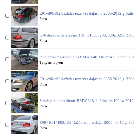
E91/e90/e92 dažādas rezerves daļas no 2005-2012.g. Krās
Рига
E46 dažādas detaļas no 318i, 318d, 320d, 320i, 325i, 330d,
Рига
Pieejamas rezerves daļas BMW E46 3.0i m54b30 manualis 
Тукумс и р-он
E91/e90/e92 dažādas rezerves daļas no 2005-2012.g. 320
Рига
Strādājam katru dienu. BMW 318. 1. 8dizelis 100kw 2012 
Рига
E90 / E91/ E92/e93 Dažādas auto daļas 2005 - 2012.g. 3
Рига