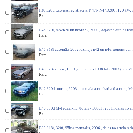
F30 320d Latvijas reģistrācija, N47N N47D20C, 120 kW, m
Рига
E46 320i, m52b20 un m54b22, 2000., daļas no attēlos redz
Рига
E46 318i automāts 2002, dzinejs n42 un n46, xenons vai n
Рига
E46 323i coupe, 1999., (der arī no 1998 līdz 2003), 2.5 M
Рига
E46 320d touring 2003., manualā ātrumkārba 6 ātrumi, 
Рига
E46 330d M-Technik, 3. 0d m57 306d1, 2001., daļas no at
Рига
E90 318i, 320i, 95kw, manuālis, 2006., daļas no attēlā red