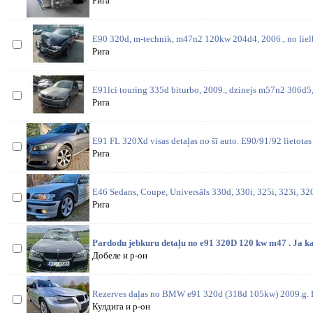
Рига
E90 320d, m-technik, m47n2 120kw 204d4, 2006., no lielbr
Рига
E91lci touring 335d biturbo, 2009., dzinejs m57n2 306d5
Рига
E91 FL 320Xd visas detaļas no šī auto. E90/91/92 lietotas
Рига
E46 Sedans, Coupe, Universāls 330d, 330i, 325i, 323i, 320
Рига
Pardodu jebkuru detaļu no e91 320D 120 kw m47 . Ja ka
Добеле и р-он
Rezerves daļas no BMW e91 320d (318d 105kw) 2009.g.
Кулдига и р-он