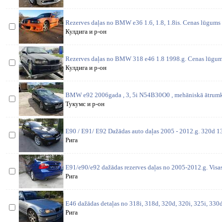
Rezerves daļas no BMW e36 1.6, 1.8, 1.8is. Cenas lūgums p
Кулдига и р-он
Rezerves daļas no BMW 318 e46 1.8 1998.g. Cenas lūgums 
Кулдига и р-он
BMW e92 2006gada , 3, 5i N54B30O0 , mehāniskā ātrumk
Тукумс и р-он
E90 / E91/ E92 Dažādas auto daļas 2005 - 2012.g. 320d 1
Рига
E91/e90/e92 dažādas rezerves daļas no 2005-2012.g. Visas
Рига
E46 dažādas detaļas no 318i, 318d, 320d, 320i, 325i, 330d,
Рига