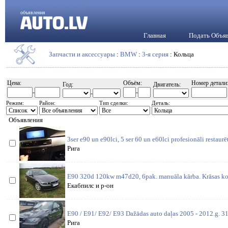
объявления
Главная
Подать Объя
Запчасти и аксессуары
:
BMW
:
3-я серия
: Кольца
Цена:
Объём:
Номер детали
Год:
Двигатель:
-
-
-
Режим:
Район:
Тип сделки:
Деталь:
Объявления
3ser e90 un e90lci, 5 ser 60 un e60lci profesionāli restaurē
Рига
E90 320d 120kw m47d20, 6pak. manuāla kārba. Krāsas ko
Екабпилс и р-он
E90 / E91/ E92/ E93 Dažādas auto daļas 2005 - 2012.g. 31
Рига