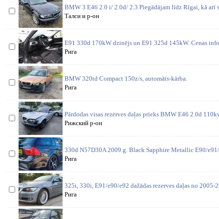
BMW 3 E46 2.0 i/ 2.0d/ 2.3 Piegādājam līdz Rīgai, kā arī 
Талси и р-он
E91 330d 170kW dzinējs un E91 325d 145kW. Cenas inform
Рига
BMW 320td Compact 150z/s, automāts-kārba.
Рига
Pārdodas visas rezerves daļas prieks BMW E46 2.0d 110kw
Рижский р-он
330d N57D30A 2009.g. Black Sapphire Metallic E90/e91/
Рига
325i, 330i, E91/e90/e92 dažādas rezerves daļas no 2005-2
Рига