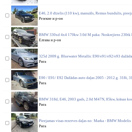
E46, 2.0 dīzelis (110 kw), manuāls, Remus bundulis, pieej
Резекне и р-он
BMW 330xd 4x4 170kw 3.0d M paka. Noskrejiens 230tk 
Елгава и р-он
325d 2009.g. Bluewater Metallic E90/e91/e92/e93 dažādas
Рига
E90 / E91/ E92 Dažādas auto daļas 2005 - 2012.g. 318i, 31
Рига
BMW 318d, E46, 2003 gads, 2.0d M47N, 85kw, krāsas kods
Рига
Pieejamas visas rezerves daļas no: Marka - BMW Modelis 
Рига