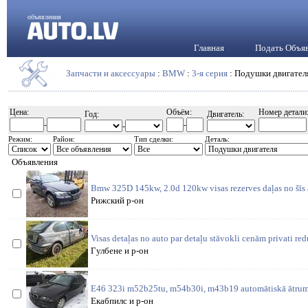
объявления
Главная
Подать Объя
Запчасти и аксессуары
:
BMW
:
3-я серия
: Подушки двигател
Цена:
Объём:
Номер детали
Год:
Двигатель:
-
-
-
Режим:
Район:
Тип сделки:
Деталь:
Объявления
Bmw 325D 145kw, 2.0d 120kw visas rezerves daļas no šīs 
Рижский р-он
Visas detaļas no auto par detaļu stāvokli cenām privati re
Гулбене и р-он
E46 323i m52b25tu, m54b30i, m43b19 automātiskā ātrum
Екабпилс и р-он