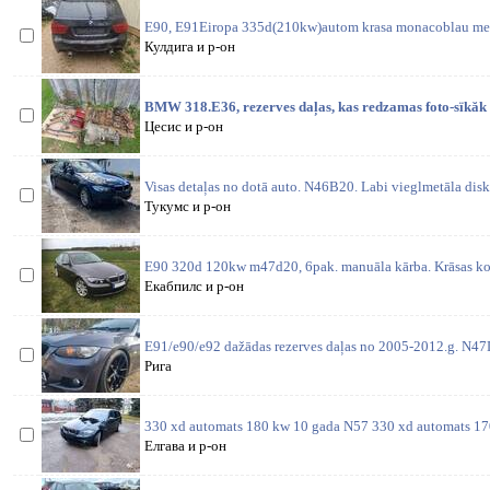
E90, E91Eiropa 335d(210kw)autom krasa monacoblau meta
Кулдига и р-он
BMW 318.E36, rezerves daļas, kas redzamas foto-sïkăk
Цесис и р-он
Visas detaļas no dotā auto. N46B20. Labi vieglmetāla disk
Тукумс и р-он
E90 320d 120kw m47d20, 6pak. manuāla kārba. Krāsas ko
Екабпилс и р-он
E91/e90/e92 dažādas rezerves daļas no 2005-2012.g. N4
Рига
330 xd automats 180 kw 10 gada N57 330 xd automats 1
Елгава и р-он