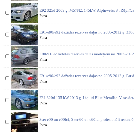
E92 325d 2009.g. M57N2, 145kW, Alpinweiss 3 . Rūpnīcas
Рига
E91/e90/e92 dažādas rezerves daļas no 2005-2012.g. 330d 
Рига
E90/91/92 lietotas rezerves daļas modeļiem no 2005-2012
Рига
E91/e90/e92 dažādas rezerves daļas no 2005-2012.g. Par d
Рига
F31 320d 135 kW 2013.g. Liquid Blue Metallic. Visas deta
Рига
3ser e90 un e90lci, 5 ser 60 un e60lci profesionāli restaurē
Рига