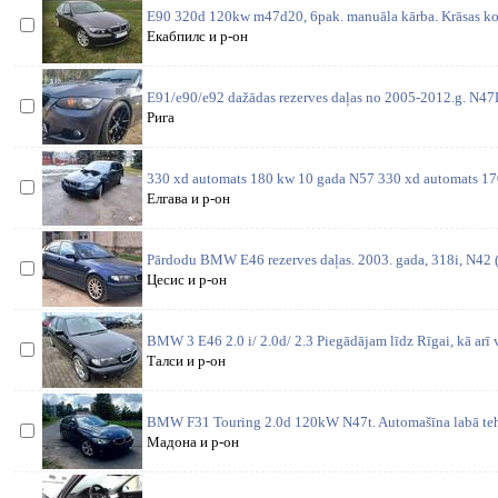
E90 320d 120kw m47d20, 6pak. manuāla kārba. Krāsas ko
Екабпилс и р-он
E91/e90/e92 dažādas rezerves daļas no 2005-2012.g. N4
Рига
330 xd automats 180 kw 10 gada N57 330 xd automats 1
Елгава и р-он
Pārdodu BMW E46 rezerves daļas. 2003. gada, 318i, N42 (1
Цесис и р-он
BMW 3 E46 2.0 i/ 2.0d/ 2.3 Piegādājam līdz Rīgai, kā arī 
Талси и р-он
BMW F31 Touring 2.0d 120kW N47t. Automašīna labā tehn
Мадона и р-он