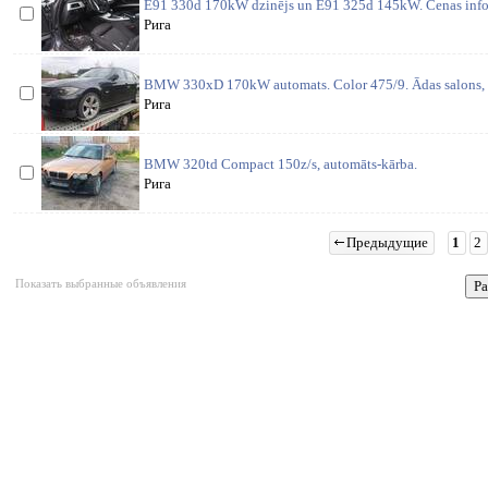
E91 330d 170kW dzinējs un E91 325d 145kW. Cenas inform
Рига
BMW 330xD 170kW automats. Color 475/9. Ādas salons, l
Рига
BMW 320td Compact 150z/s, automāts-kārba.
Рига
Предыдущие
1
2
Показать выбранные объявления