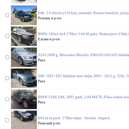
E46, 2.0 dīzelis (110 kw), manuāls, Remus bundulis, pieej
Резекне и р-он
BMW 330xd 4x4 170kw 3.0d M paka. Noskrejiens 230tk 
Елгава и р-он
325d 2009.g. Bluewater Metallic E90/e91/e92/e93 dažādas
Рига
E90 / E91/ E92 Dažādas auto daļas 2005 - 2012.g. 318i, 31
Рига
BMW 318d, E46, 2003 gads, 2.0d M47N, 85kw, krāsas kods
Рига
E91xd m pack .170kw daļas . Atrodas .Jelgavā. .
Рижский р-он