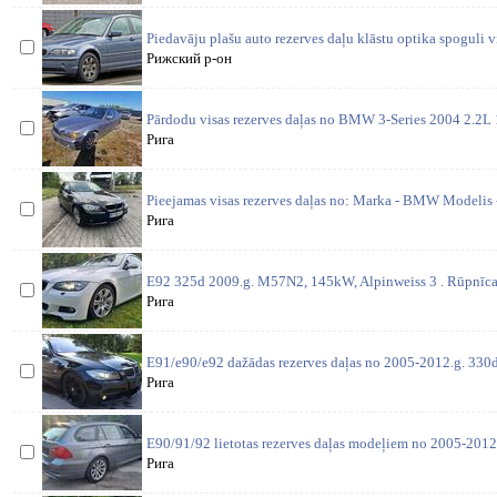
Piedavāju plašu auto rezerves daļu klāstu optika spoguli v
Рижский р-он
Pārdodu visas rezerves daļas no BMW 3-Series 2004 2.2
Рига
Pieejamas visas rezerves daļas no: Marka - BMW Modelis 
Рига
E92 325d 2009.g. M57N2, 145kW, Alpinweiss 3 . Rūpnīcas
Рига
E91/e90/e92 dažādas rezerves daļas no 2005-2012.g. 330d 
Рига
E90/91/92 lietotas rezerves daļas modeļiem no 2005-2012
Рига