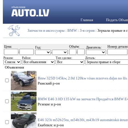
объявления
Главная
Подать Объя
Запчасти и аксессуары
:
BMW
:
3-я серия
: Зеркала правые в 
Цена:
Объём:
Номер детали
Год:
Двигатель:
-
-
-
Режим:
Район:
Тип сделки:
Деталь:
Объявления
Bmw 325D 145kw, 2.0d 120kw visas rezerves daļas no šīs 
Рижский р-он
BMW E46 3.0D 135 kW на запчасти Продаётся BMW E46
Резекне и р-он
E46 323i m52b25tu, m54b30i, m43b19 automātiskā ātrum
Екабпилс и р-он