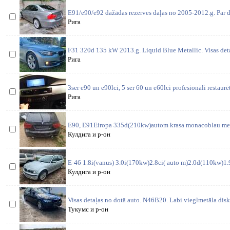
E91/e90/e92 dažādas rezerves daļas no 2005-2012.g. Par d
Рига
F31 320d 135 kW 2013.g. Liquid Blue Metallic. Visas deta
Рига
3ser e90 un e90lci, 5 ser 60 un e60lci profesionāli restaurē
Рига
E90, E91Eiropa 335d(210kw)autom krasa monacoblau meta
Кулдига и р-он
E-46 1.8i(vanus) 3.0i(170kw)2.8ci( auto m)2.0d(110kw)1.9i
Кулдига и р-он
Visas detaļas no dotā auto. N46B20. Labi vieglmetāla disk
Тукумс и р-он