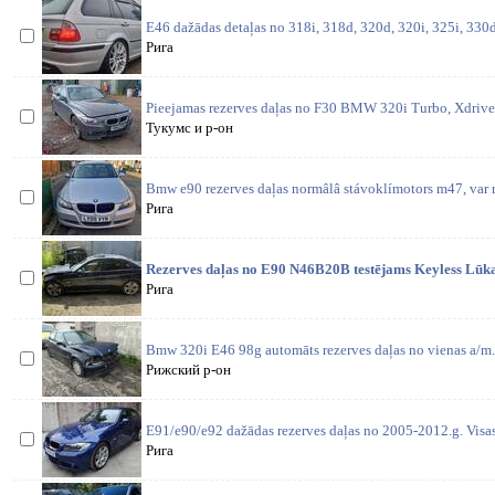
E46 dažādas detaļas no 318i, 318d, 320d, 320i, 325i, 330d,
Рига
Pieejamas rezerves daļas no F30 BMW 320i Turbo, Xdrive
Тукумс и р-он
Bmw e90 rezerves daļas normâlâ stávoklímotors m47, var ra
Рига
Rezerves daļas no E90 N46B20B testējams Keyless Lūka
Рига
Bmw 320i E46 98g automāts rezerves daļas no vienas a/m. 
Рижский р-он
E91/e90/e92 dažādas rezerves daļas no 2005-2012.g. Visas
Рига