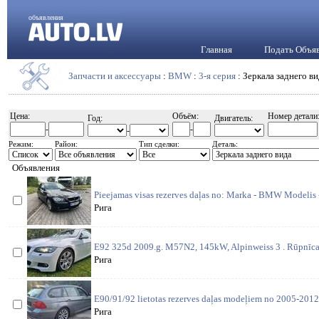
объявления
Главная
Подать Объя
Запчасти и аксессуары
:
BMW
:
3-я серия
: Зеркала заднего в
Цена:
Объём:
Номер детали
Год:
Двигатель:
-
-
-
Режим:
Район:
Тип сделки:
Деталь:
Объявления
Pieejamas visas rezerves daļas no: Marka - BMW Modelis 
Рига
E92 325d 2009.g. M57N2, 145kW, Alpinweiss 3 . Rūpnīcas
Рига
E90/91/92 lietotas rezerves daļas modeļiem no 2005-2012
Рига