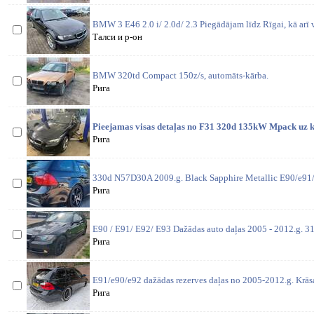
BMW 3 E46 2.0 i/ 2.0d/ 2.3 Piegādājam līdz Rīgai, kā arī 
Талси и р-он
BMW 320td Compact 150z/s, automāts-kārba.
Рига
Pieejamas visas detaļas no F31 320d 135kW Mpack uz ko
Рига
330d N57D30A 2009.g. Black Sapphire Metallic E90/e91/
Рига
E90 / E91/ E92/ E93 Dažādas auto daļas 2005 - 2012.g. 31
Рига
E91/e90/e92 dažādas rezerves daļas no 2005-2012.g. Krās
Рига