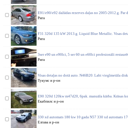
E91/e90/e92 dažādas rezerves daļas no 2005-2012.g. Par d
Рига
F31 320d 135 kW 2013.g. Liquid Blue Metallic. Visas deta
Рига
3ser e90 un e90lci, 5 ser 60 un e60lci profesionāli restaurē
Рига
Visas detaļas no dotā auto. N46B20. Labi vieglmetāla disk
Тукумс и р-он
E90 320d 120kw m47d20, 6pak. manuāla kārba. Krāsas ko
Екабпилс и р-он
330 xd automats 180 kw 10 gada N57 330 xd automats 1
Елгава и р-он