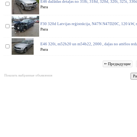
E46 dažādas detaļas no 318i, 318d, 320d, 320i, 325i, 330d,
Рига
F30 320d Latvijas reģistrācija, N47N N47D20C, 120 kW, m
Рига
E46 320i, m52b20 un m54b22, 2000., daļas no attēlos redz
Рига
Предыдущие
Показать выбранные объявления