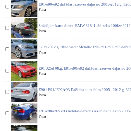
E91/e90/e92 dažādas rezerves daļas no 2005-2012.g. 320
Рига
Strādājam katru dienu. BMW 318. 1. 8dizelis 100kw 2012 
Рига
320d 2012.g. Blue-water Metallic E90/e91/e92/e93 dažāda
Рига
E91 325d 08.g. E91/e90/e92 dažādas rezerves daļas no 200
Рига
E90 / E91/ E92/e93 Dažādas auto daļas 2005 - 2012.g. 3
Рига
E91/e90/e92/ e93 lietotas dažādas rezerves daļas no 2005-
Рига