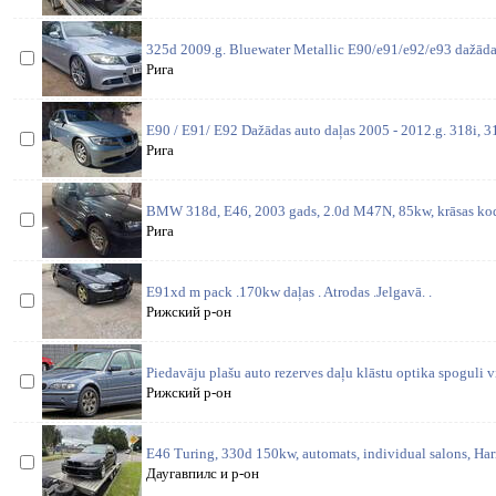
325d 2009.g. Bluewater Metallic E90/e91/e92/e93 dažādas
Рига
E90 / E91/ E92 Dažādas auto daļas 2005 - 2012.g. 318i, 31
Рига
BMW 318d, E46, 2003 gads, 2.0d M47N, 85kw, krāsas kods
Рига
E91xd m pack .170kw daļas . Atrodas .Jelgavā. .
Рижский р-он
Piedavāju plašu auto rezerves daļu klāstu optika spoguli v
Рижский р-он
E46 Turing, 330d 150kw, automats, individual salons, H
Даугавпилс и р-он