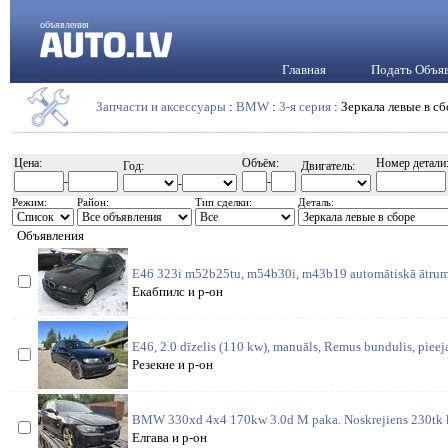
объявления
Главная
Подать Объя
Запчасти и аксессуары
:
BMW
:
3-я серия
: Зеркала левые в с
Цена:
Объём:
Номер детали
Год:
Двигатель:
-
-
-
Режим:
Район:
Тип сделки:
Деталь:
Объявления
E46 323i m52b25tu, m54b30i, m43b19 automātiskā ātrum
Екабпилс и р-он
E46, 2.0 dīzelis (110 kw), manuāls, Remus bundulis, pieej
Резекне и р-он
BMW 330xd 4x4 170kw 3.0d M paka. Noskrejiens 230tk 
Елгава и р-он