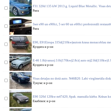
F31 320d 135 kW 2013.g. Liquid Blue Metallic. Visas deta
Рига
3ser e90 un e90lci, 5 ser 60 un e60lci profesionāli restaurē
Рига
E90, E91Eiropa 335d(210kw)autom krasa monacoblau meta
Кулдига и р-он
E-46 1.8i(vanus) 3.0i(170kw)2.8ci( auto m)2.0d(110kw)1.9i
Кулдига и р-он
Visas detaļas no dotā auto. N46B20. Labi vieglmetāla disk
Тукумс и р-он
E90 320d 120kw m47d20, 6pak. manuāla kārba. Krāsas ko
Екабпилс и р-он