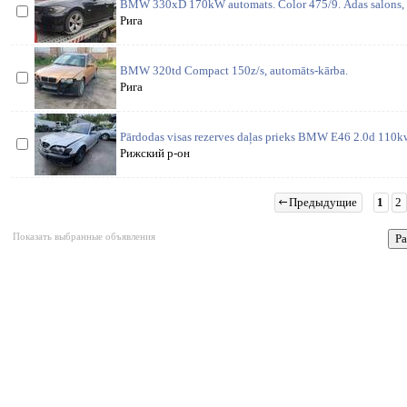
BMW 330xD 170kW automats. Color 475/9. Ādas salons, l
Рига
BMW 320td Compact 150z/s, automāts-kārba.
Рига
Pārdodas visas rezerves daļas prieks BMW E46 2.0d 110kw
Рижский р-он
Предыдущие
1
2
Показать выбранные объявления