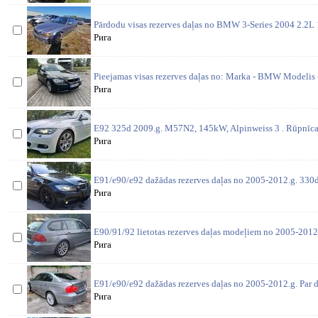
Pārdodu visas rezerves daļas no BMW 3-Series 2004 2.2
Рига
Pieejamas visas rezerves daļas no: Marka - BMW Modelis 
Рига
E92 325d 2009.g. M57N2, 145kW, Alpinweiss 3 . Rūpnīcas
Рига
E91/e90/e92 dažādas rezerves daļas no 2005-2012.g. 330d 
Рига
E90/91/92 lietotas rezerves daļas modeļiem no 2005-2012
Рига
E91/e90/e92 dažādas rezerves daļas no 2005-2012.g. Par d
Рига