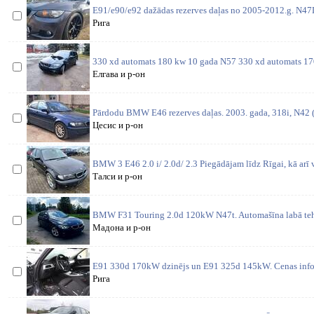
E91/e90/e92 dažādas rezerves daļas no 2005-2012.g. N4
Рига
330 xd automats 180 kw 10 gada N57 330 xd automats 1
Елгава и р-он
Pārdodu BMW E46 rezerves daļas. 2003. gada, 318i, N42 (1
Цесис и р-он
BMW 3 E46 2.0 i/ 2.0d/ 2.3 Piegādājam līdz Rīgai, kā arī 
Талси и р-он
BMW F31 Touring 2.0d 120kW N47t. Automašīna labā tehn
Мадона и р-он
E91 330d 170kW dzinējs un E91 325d 145kW. Cenas inform
Рига