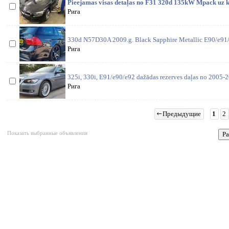
Pieejamas visas detaļas no F31 320d 135kW Mpack uz ko
Рига
330d N57D30A 2009.g. Black Sapphire Metallic E90/e91/
Рига
325i, 330i, E91/e90/e92 dažādas rezerves daļas no 2005-2
Рига
Предыдущие
1
2
Показать выбранные объявления