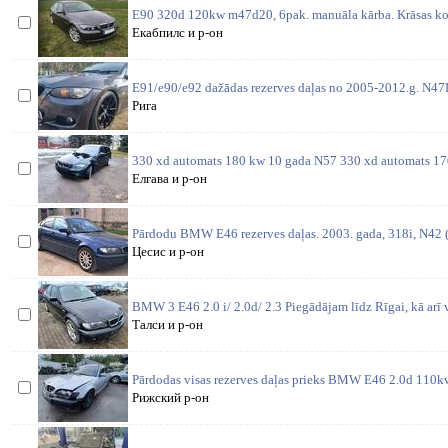
E90 320d 120kw m47d20, 6pak. manuāla kārba. Krāsas ko
Екабпилс и р-он
E91/e90/e92 dažādas rezerves daļas no 2005-2012.g. N4
Рига
330 xd automats 180 kw 10 gada N57 330 xd automats 1
Елгава и р-он
Pārdodu BMW E46 rezerves daļas. 2003. gada, 318i, N42 (1
Цесис и р-он
BMW 3 E46 2.0 i/ 2.0d/ 2.3 Piegādājam līdz Rīgai, kā arī 
Талси и р-он
Pārdodas visas rezerves daļas prieks BMW E46 2.0d 110kw
Рижский р-он