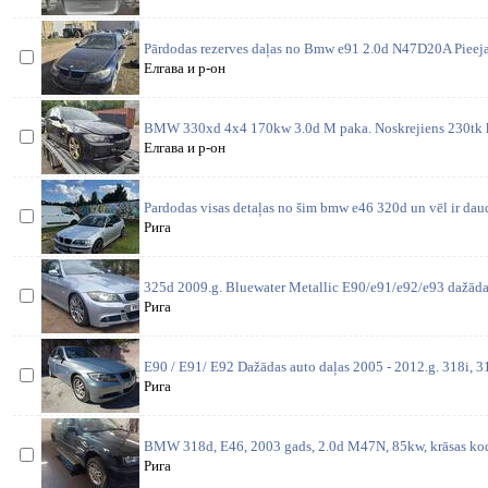
Pārdodas rezerves daļas no Bmw e91 2.0d N47D20A Pieeja
Елгава и р-он
BMW 330xd 4x4 170kw 3.0d M paka. Noskrejiens 230tk 
Елгава и р-он
Pardodas visas detaļas no šim bmw e46 320d un vēl ir daud
Рига
325d 2009.g. Bluewater Metallic E90/e91/e92/e93 dažādas
Рига
E90 / E91/ E92 Dažādas auto daļas 2005 - 2012.g. 318i, 31
Рига
BMW 318d, E46, 2003 gads, 2.0d M47N, 85kw, krāsas kods
Рига