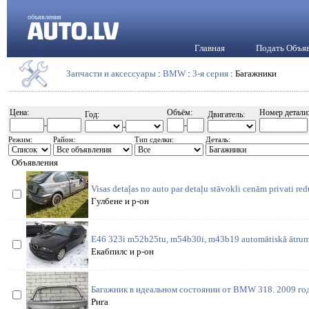
объявления
Главная
Подать Объя
Запчасти и аксессуары
:
BMW
:
3-я серия
: Багажники
Цена:
Объём:
Номер детали
Год:
Двигатель:
-
-
-
Режим:
Район:
Тип сделки:
Деталь:
Объявления
Visas detaļas no auto par detaļu stāvokli cenām privati re
Гулбене и р-он
E46 323i m52b25tu, m54b30i, m43b19 automātiskā ātrum
Екабпилс и р-он
Багажник в идеальном состоянии от BMW 318. 2009 го
Рига