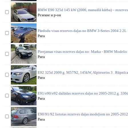
BMW E90 325d 145 kW (2006, manuālā kārba) – rezerves d
Резекне и р-он
Pārdodu visas rezerves daļas no BMW 3-Series 2004 2.2
Рига
Pieejamas visas rezerves daļas no: Marka - BMW Modelis 
Рига
E92 325d 2009.g. M57N2, 145kW, Alpinweiss 3 . Rūpnīcas
Рига
E91/e90/e92 dažādas rezerves daļas no 2005-2012.g. 330d 
Рига
E90/91/92 lietotas rezerves daļas modeļiem no 2005-2012
Рига