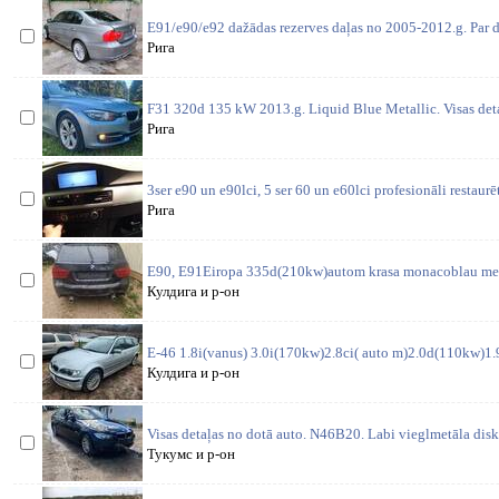
E91/e90/e92 dažādas rezerves daļas no 2005-2012.g. Par d
Рига
F31 320d 135 kW 2013.g. Liquid Blue Metallic. Visas deta
Рига
3ser e90 un e90lci, 5 ser 60 un e60lci profesionāli restaurē
Рига
E90, E91Eiropa 335d(210kw)autom krasa monacoblau meta
Кулдига и р-он
E-46 1.8i(vanus) 3.0i(170kw)2.8ci( auto m)2.0d(110kw)1.9i
Кулдига и р-он
Visas detaļas no dotā auto. N46B20. Labi vieglmetāla disk
Тукумс и р-он