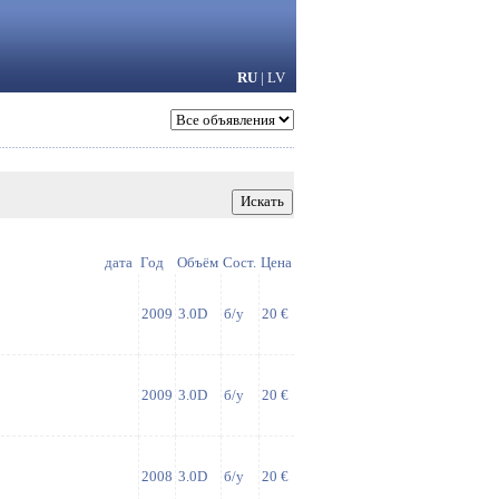
RU
|
LV
дата
Год
Объём
Сост.
Цена
2009
3.0D
б/у
20 €
2009
3.0D
б/у
20 €
2008
3.0D
б/у
20 €