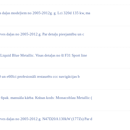
es daļas modeļiem no 2005-2012g. g. Lci 320d 135 kw, ma
ves daļas no 2005-2012.g. Par detaļu pieejamību un c
iquid Blue Metallic. Visas detaļas no šī F31 Sport line
0 un e60lci profesionāli restaurēts ccc navigācijas b
pak. manuāla kārba. Krāsas kods: Monacoblau Metallic (
rves daļas no 2005-2012.g. N47D20A 130kW (177Zs) Par d