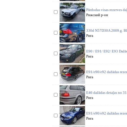
Pārdodas visas rezerves d
Рижский р-он
330d N57D30A 2009.g. Bla
Рига
E90 / E91/ E92/ E93 Dažād
Рига
E91/e90/e92 dažādas rezer
Рига
E46 dažādas detaļas no 318
Рига
E91/e90/e92 dažādas rezer
Рига