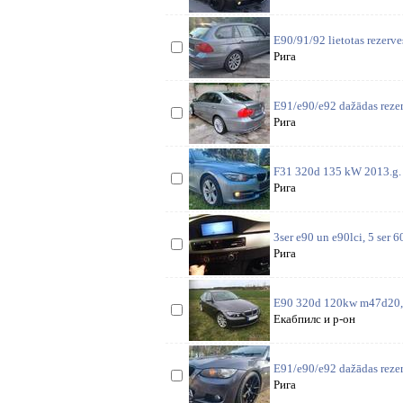
E90/91/92 lietotas rezerv
Рига
E91/e90/e92 dažādas rezer
Рига
F31 320d 135 kW 2013.g. L
Рига
3ser e90 un e90lci, 5 ser 6
Рига
E90 320d 120kw m47d20, 6
Екабпилс и р-он
E91/e90/e92 dažādas reze
Рига