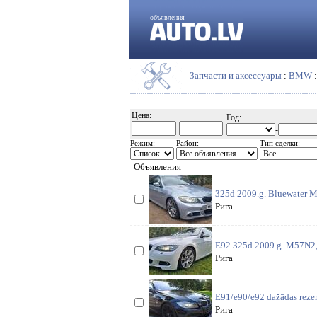
объявления
Запчасти и аксессуары
:
BMW
Цена:
Год:
-
-
Режим:
Район:
Тип сделки:
Объявления
325d 2009.g. Bluewater Me
Рига
E92 325d 2009.g. M57N2, 
Рига
E91/e90/e92 dažādas rezer
Рига