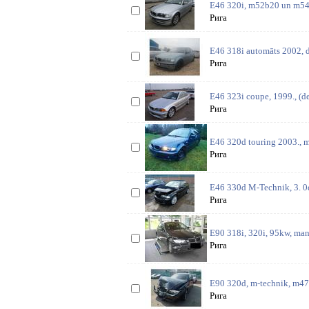
E46 320i, m52b20 un m54b2
Рига
E46 318i automāts 2002, d
Рига
E46 323i coupe, 1999., (de
Рига
E46 320d touring 2003., 
Рига
E46 330d M-Technik, 3. 0d
Рига
E90 318i, 320i, 95kw, manu
Рига
E90 320d, m-technik, m47n
Рига