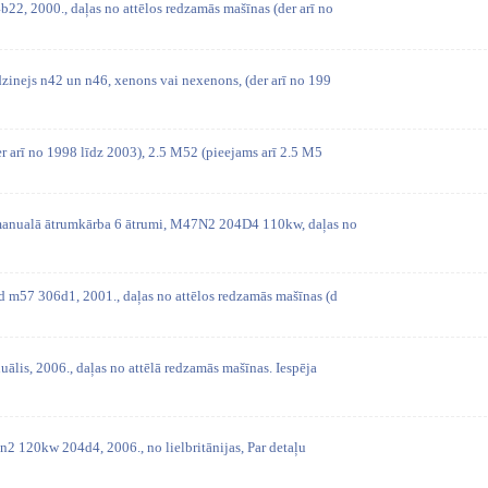
2, 2000., daļas no attēlos redzamās mašīnas (der arī no
zinejs n42 un n46, xenons vai nexenons, (der arī no 199
r arī no 1998 līdz 2003), 2.5 M52 (pieejams arī 2.5 M5
manualā ātrumkārba 6 ātrumi, M47N2 204D4 110kw, daļas no
 m57 306d1, 2001., daļas no attēlos redzamās mašīnas (d
ālis, 2006., daļas no attēlā redzamās mašīnas. Iespēja
2 120kw 204d4, 2006., no lielbritānijas, Par detaļu