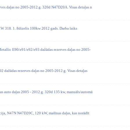
rves daļas no 2005-2012.g. 320d N47D20A. Visas detaļas n
W 318. 1. 8dizelis 100kw 2012 gads. Darba laiks
etallic E90/e91/e92/e93 dažādas rezerves daļas no 2005-
2 dažādas rezerves daļas no 2005-2012.g. Visas detaļas
as auto daļas 2005 - 2012.g. 320d 135 kw, manuāls/automā
ācija, N47N N47D20C, 120 kW, mašīnas daļas, kas norādīt