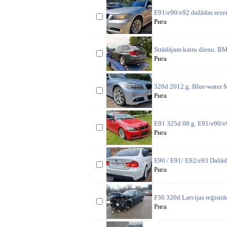
E91/e90/e92 dažādas reze
Рига
Strādājam katru dienu. BM
Рига
320d 2012.g. Blue-water M
Рига
E91 325d 08.g. E91/e90/e9
Рига
E90 / E91/ E92/e93 Dažād
Рига
F30 320d Latvijas reģistr
Рига