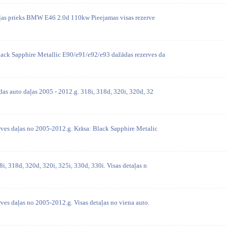
aļas prieks BMW E46 2.0d 110kw Pieejamas visas rezerve
ck Sapphire Metallic E90/e91/e92/e93 dažādas rezerves da
as auto daļas 2005 - 2012.g. 318i, 318d, 320i, 320d, 32
ves daļas no 2005-2012.g. Krāsa: Black Sapphire Metalic
i, 318d, 320d, 320i, 325i, 330d, 330i. Visas detaļas n
ves daļas no 2005-2012.g. Visas detaļas no viena auto.