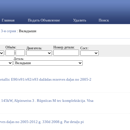
Главная
Подать Объявление
Удалить
Поиск
:
3-я серия
: Вкладыши
Объём:
Номер детали:
Двигатель:
Сост.:
-
Деталь:
tallic E90/e91/e92/e93 dažādas rezerves daļas no 2005-2
145kW, Alpinweiss 3 . Rūpnīcas M tec komplektācija. Visa
ves daļas no 2005-2012.g. 330d 2008.g. Par detaļu pi