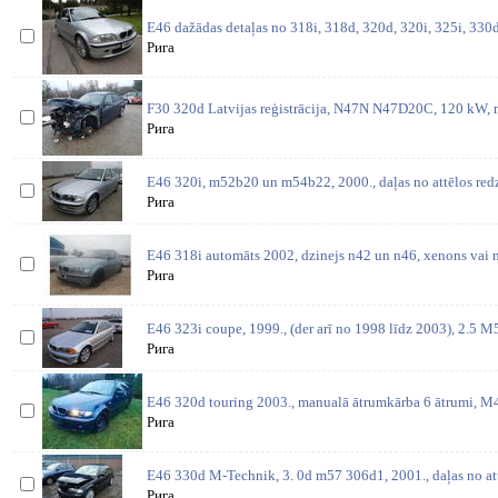
E46 dažādas detaļas no 318i, 318d, 320d, 320i, 325i, 330d,
Рига
F30 320d Latvijas reģistrācija, N47N N47D20C, 120 kW, m
Рига
E46 320i, m52b20 un m54b22, 2000., daļas no attēlos redz
Рига
E46 318i automāts 2002, dzinejs n42 un n46, xenons vai n
Рига
E46 323i coupe, 1999., (der arī no 1998 līdz 2003), 2.5 M
Рига
E46 320d touring 2003., manualā ātrumkārba 6 ātrumi, 
Рига
E46 330d M-Technik, 3. 0d m57 306d1, 2001., daļas no at
Рига