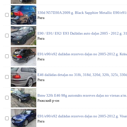
330d N57D30A 2009.g. Black Sapphire Metallic E90/e91/
Рига
E90 / E91/ E92/ E93 Dažādas auto daļas 2005 - 2012.g. 31
Рига
E91/e90/e92 dažādas rezerves daļas no 2005-2012.g. Krās
Рига
E46 dažādas detaļas no 318i, 318d, 320d, 320i, 325i, 330d,
Рига
Bmw 320i E46 98g automāts rezerves daļas no vienas a/m. 
Рижский р-он
E91/e90/e92 dažādas rezerves daļas no 2005-2012.g. Visas
Рига