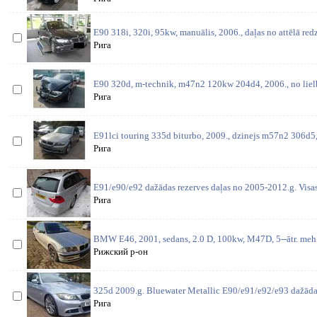
E90 318i, 320i, 95kw, manuālis, 2006., daļas no attēlā red
Рига
E90 320d, m-technik, m47n2 120kw 204d4, 2006., no lielbr
Рига
E91lci touring 335d biturbo, 2009., dzinejs m57n2 306d5
Рига
E91/e90/e92 dažādas rezerves daļas no 2005-2012.g. Visas 
Рига
BMW E46, 2001, sedans, 2.0 D, 100kw, M47D, 5--ātr. meh. 
Рижский р-он
325d 2009.g. Bluewater Metallic E90/e91/e92/e93 dažādas
Рига