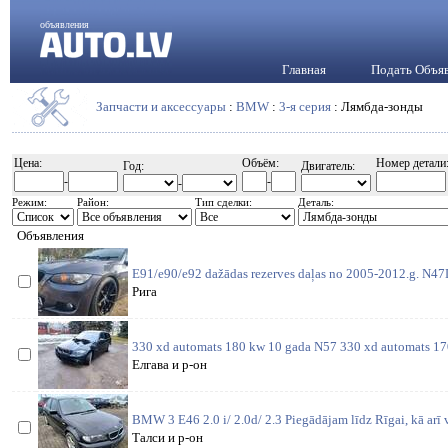
объявления
Главная
Подать Объя
Запчасти и аксессуары
:
BMW
:
3-я серия
: Лямбда-зонды
Цена:
Объём:
Номер детали
Год:
Двигатель:
-
-
-
Режим:
Район:
Тип сделки:
Деталь:
Объявления
E91/e90/e92 dažādas rezerves daļas no 2005-2012.g. N4
Рига
330 xd automats 180 kw 10 gada N57 330 xd automats 1
Елгава и р-он
BMW 3 E46 2.0 i/ 2.0d/ 2.3 Piegādājam līdz Rīgai, kā arī 
Талси и р-он