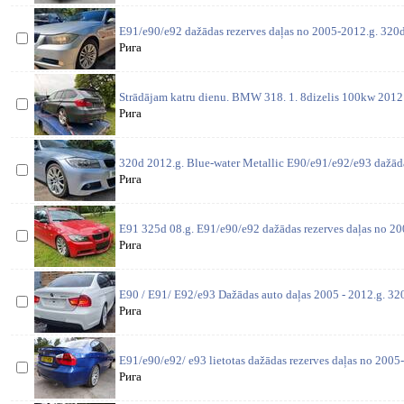
E91/e90/e92 dažādas rezerves daļas no 2005-2012.g. 320
Рига
Strādājam katru dienu. BMW 318. 1. 8dizelis 100kw 2012 
Рига
320d 2012.g. Blue-water Metallic E90/e91/e92/e93 dažāda
Рига
E91 325d 08.g. E91/e90/e92 dažādas rezerves daļas no 200
Рига
E90 / E91/ E92/e93 Dažādas auto daļas 2005 - 2012.g. 3
Рига
E91/e90/e92/ e93 lietotas dažādas rezerves daļas no 2005-
Рига