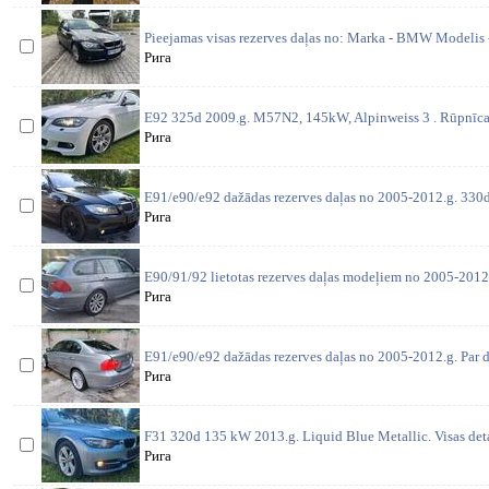
Pieejamas visas rezerves daļas no: Marka - BMW Modelis 
Рига
E92 325d 2009.g. M57N2, 145kW, Alpinweiss 3 . Rūpnīcas
Рига
E91/e90/e92 dažādas rezerves daļas no 2005-2012.g. 330d 
Рига
E90/91/92 lietotas rezerves daļas modeļiem no 2005-2012
Рига
E91/e90/e92 dažādas rezerves daļas no 2005-2012.g. Par d
Рига
F31 320d 135 kW 2013.g. Liquid Blue Metallic. Visas deta
Рига