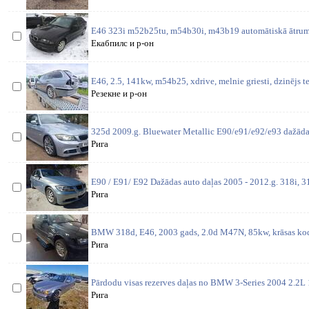
E46 323i m52b25tu, m54b30i, m43b19 automātiskā ātrum
Екабпилс и р-он
E46, 2.5, 141kw, m54b25, xdrive, melnie griesti, dzinējs t
Резекне и р-он
325d 2009.g. Bluewater Metallic E90/e91/e92/e93 dažādas
Рига
E90 / E91/ E92 Dažādas auto daļas 2005 - 2012.g. 318i, 31
Рига
BMW 318d, E46, 2003 gads, 2.0d M47N, 85kw, krāsas kods
Рига
Pārdodu visas rezerves daļas no BMW 3-Series 2004 2.2
Рига