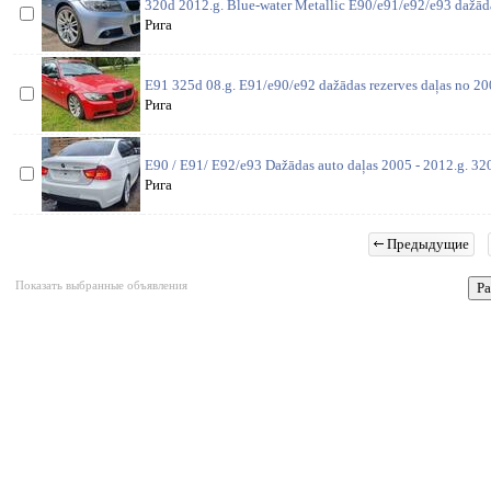
320d 2012.g. Blue-water Metallic E90/e91/e92/e93 dažāda
Рига
E91 325d 08.g. E91/e90/e92 dažādas rezerves daļas no 200
Рига
E90 / E91/ E92/e93 Dažādas auto daļas 2005 - 2012.g. 3
Рига
Предыдущие
Показать выбранные объявления