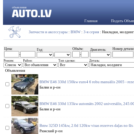
объявления
Главная
Подать Объя
Запчасти и аксессуары
:
BMW
:
3-я серия
: Накладки, молдинг
Цена:
Объём:
Номер детали
Год:
Двигатель:
-
-
-
Режим:
Район:
Тип сделки:
Деталь:
Объявления
BMW E46 330d 150kw euro4 6 robu manuālis 2005 - rezerv
Балви и р-он
BMW E46 330d 135kw automāts 2002 universālis, 245.000
Балви и р-он
Bmw 325D 145kw, 2.0d 120kw visas rezerves daļas no šīs 
Рижский р-он