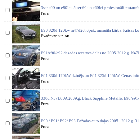
3ser e90 un e90lci, 5 ser 60 un e60lci profesionāli restaurē
Рига
E90 320d 120kw m47d20, 6pak. manuāla kārba. Krāsas ko
Екабпилс и р-он
E91/e90/e92 dažādas rezerves daļas no 2005-2012.g. N4
Рига
E91 330d 170kW dzinējs un E91 325d 145kW. Cenas inform
Рига
330d N57D30A 2009.g. Black Sapphire Metallic E90/e91/
Рига
E90 / E91/ E92/ E93 Dažādas auto daļas 2005 - 2012.g. 31
Рига