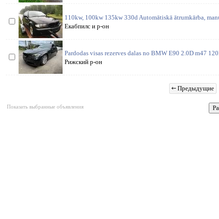
110kw, 100kw 135kw 330d Automātiskā ātrumkārba, manu
Екабпилс и р-он
Pardodas visas rezerves dalas no BMW E90 2.0D m47 12
Рижский р-он
Предыдущие
Показать выбранные объявления