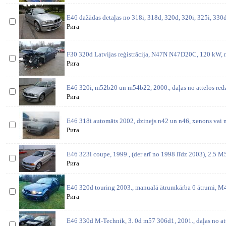
E46 dažādas detaļas no 318i, 318d, 320d, 320i, 325i, 330d,
Рига
F30 320d Latvijas reģistrācija, N47N N47D20C, 120 kW, m
Рига
E46 320i, m52b20 un m54b22, 2000., daļas no attēlos redz
Рига
E46 318i automāts 2002, dzinejs n42 un n46, xenons vai n
Рига
E46 323i coupe, 1999., (der arī no 1998 līdz 2003), 2.5 M
Рига
E46 320d touring 2003., manualā ātrumkārba 6 ātrumi, 
Рига
E46 330d M-Technik, 3. 0d m57 306d1, 2001., daļas no at