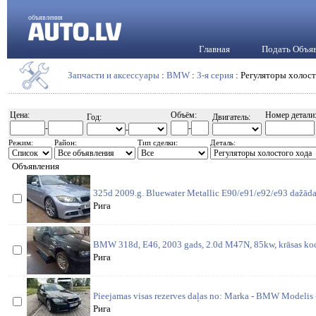
объявления
Главная
Подать Объя
Запчасти и аксессуары
:
BMW
:
3-я серия
: Регуляторы холост
Цена:
Объём:
Номер детали
Год:
Двигатель:
-
-
-
Режим:
Район:
Тип сделки:
Деталь:
Объявления
325d 2009.g. Bluewater Metallic E90/e91/e92/e93 dažādas
Рига
BMW 318d, E46, 2003 gads, 2.0d M47N, 85kw, krāsas kods
Рига
Pieejamas visas rezerves daļas no: Marka - BMW Modelis 
Рига