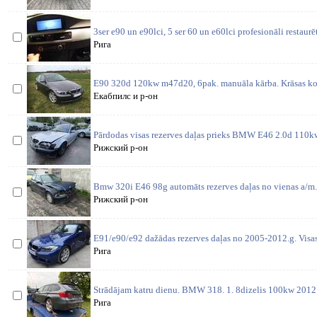
3ser e90 un e90lci, 5 ser 60 un e60lci profesionāli restaurē
Рига
E90 320d 120kw m47d20, 6pak. manuāla kārba. Krāsas ko
Екабпилс и р-он
Pārdodas visas rezerves daļas prieks BMW E46 2.0d 110kw
Рижский р-он
Bmw 320i E46 98g automāts rezerves daļas no vienas a/m. 
Рижский р-он
E91/e90/e92 dažādas rezerves daļas no 2005-2012.g. Visas
Рига
Strādājam katru dienu. BMW 318. 1. 8dizelis 100kw 2012 
Рига