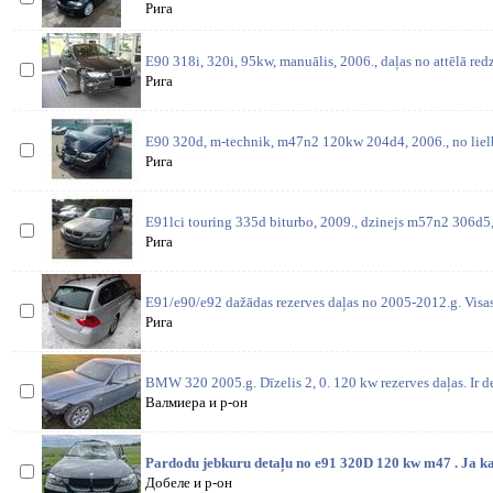
Рига
E90 318i, 320i, 95kw, manuālis, 2006., daļas no attēlā red
Рига
E90 320d, m-technik, m47n2 120kw 204d4, 2006., no lielbr
Рига
E91lci touring 335d biturbo, 2009., dzinejs m57n2 306d5
Рига
E91/e90/e92 dažādas rezerves daļas no 2005-2012.g. Visas 
Рига
BMW 320 2005.g. Dīzelis 2, 0. 120 kw rezerves daļas. Ir de
Валмиера и р-он
Pardodu jebkuru detaļu no e91 320D 120 kw m47 . Ja ka
Добеле и р-он