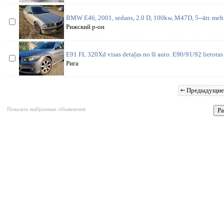
BMW E46, 2001, sedans, 2.0 D, 100kw, M47D, 5--ātr. meh. 
Рижский р-он
E91 FL 320Xd visas detaļas no šī auto. E90/91/92 lietotas
Рига
Предыдущие
Показать выбранные объявления