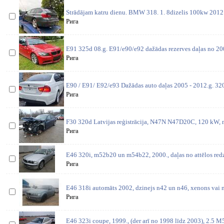
Strādājam katru dienu. BMW 318. 1. 8dizelis 100kw 2012 
Рига
E91 325d 08.g. E91/e90/e92 dažādas rezerves daļas no 200
Рига
E90 / E91/ E92/e93 Dažādas auto daļas 2005 - 2012.g. 3
Рига
F30 320d Latvijas reģistrācija, N47N N47D20C, 120 kW, m
Рига
E46 320i, m52b20 un m54b22, 2000., daļas no attēlos redz
Рига
E46 318i automāts 2002, dzinejs n42 un n46, xenons vai n
Рига
E46 323i coupe, 1999., (der arī no 1998 līdz 2003), 2.5 M