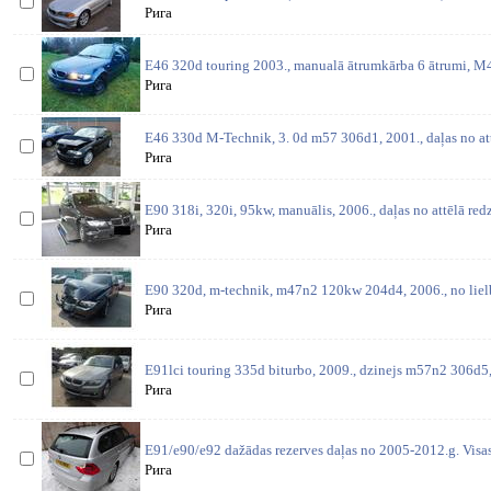
Рига
E46 320d touring 2003., manualā ātrumkārba 6 ātrumi, 
Рига
E46 330d M-Technik, 3. 0d m57 306d1, 2001., daļas no at
Рига
E90 318i, 320i, 95kw, manuālis, 2006., daļas no attēlā red
Рига
E90 320d, m-technik, m47n2 120kw 204d4, 2006., no lielbr
Рига
E91lci touring 335d biturbo, 2009., dzinejs m57n2 306d5
Рига
E91/e90/e92 dažādas rezerves daļas no 2005-2012.g. Visas 
Рига