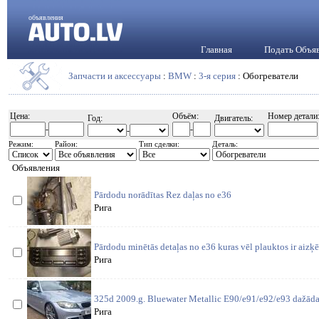
объявления
Главная
Подать Объя
Запчасти и аксессуары
:
BMW
:
3-я серия
: Обогреватели
Цена:
Объём:
Номер детали
Год:
Двигатель:
-
-
-
Режим:
Район:
Тип сделки:
Деталь:
Объявления
Pārdodu norādītas Rez daļas no e36
Рига
Pārdodu minētās detaļas no e36 kuras vēl plauktos ir aizķ
Рига
325d 2009.g. Bluewater Metallic E90/e91/e92/e93 dažādas
Рига