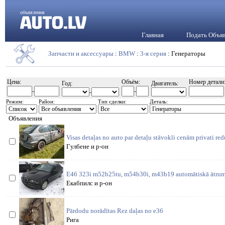
объявления
Главная
Подать Объя
Запчасти и аксессуары
:
BMW
:
3-я серия
: Генераторы
Цена:
Объём:
Номер детали
Год:
Двигатель:
-
-
-
Режим:
Район:
Тип сделки:
Деталь:
Объявления
Visas detaļas no auto par detaļu stāvokli cenām privati re
Гулбене и р-он
E46 323i m52b25tu, m54b30i, m43b19 automātiskā ātrum
Екабпилс и р-он
Pārdodu norādītas Rez daļas no e36
Рига