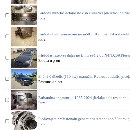
Pārdodu minētās detaļas no e36 kuras vēl plauktos ir aizķ
Рига
Pārdodu lielo ģeneratoru no m50 110 amperi, labā stāvoklī
Рига
Pārdodas rezerves daļas no Bmw e91 2.0d N47D20A Pieeja
Елгава и р-он
E46, 2.0 dīzelis (110 kw), manuāls, Remus bundulis, pieej
Резекне и р-он
Pārbaudīts ar garantiju 1985-2024 (lielākā daļa restaurēti,
Рига
Piedāvājam profesionālu ģeneratoru remontu no 50eur vi
Рига