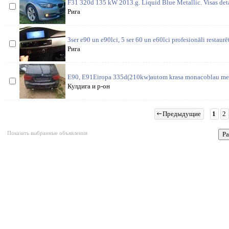
F31 320d 135 kW 2013.g. Liquid Blue Metallic. Visas deta
Рига
3ser e90 un e90lci, 5 ser 60 un e60lci profesionāli restaurē
Рига
E90, E91Eiropa 335d(210kw)autom krasa monacoblau meta
Кулдига и р-он
Предыдущие
1
2
Показать выбранные объявления