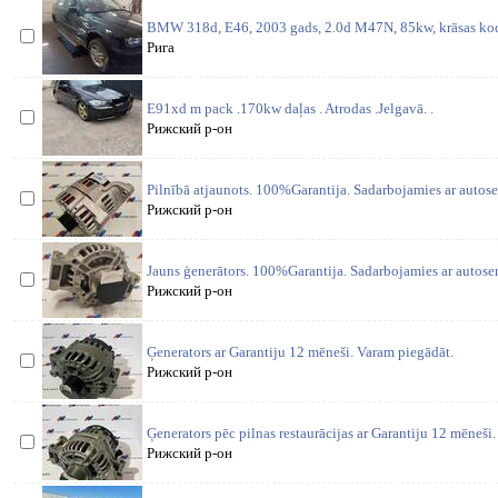
BMW 318d, E46, 2003 gads, 2.0d M47N, 85kw, krāsas kods
Рига
E91xd m pack .170kw daļas . Atrodas .Jelgavā. .
Рижский р-он
Pilnībā atjaunots. 100%Garantija. Sadarbojamies ar autose
Рижский р-он
Jauns ģenerātors. 100%Garantija. Sadarbojamies ar autose
Рижский р-он
Ģenerators ar Garantiju 12 mēneši. Varam piegādāt.
Рижский р-он
Ģenerators pēc pilnas restaurācijas ar Garantiju 12 mēneši
Рижский р-он