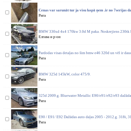
Cenas var sarunāt tur ja visu kopā ņem .ir no 7serijas da
Рига
BMW 330xd 4x4 170kw 3.0d M paka. Noskrejiens 230tk 
Елгава и р-он
Pardodas visas detaļas no šim bmw e46 320d un vēl ir daud
Рига
BMW 325d 145kW, color 475/9.
Рига
325d 2009.g. Bluewater Metallic E90/e91/e92/e93 dažādas
Рига
E90 / E91/ E92 Dažādas auto daļas 2005 - 2012.g. 318i, 31
Рига