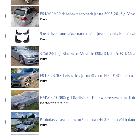
E91/e90/e92 dažādas rezerves daļas no 2005-2012.g. Visas 
Рига
Specializēts auto aksesuāru un dubļusargu veikals piedāv
Рига
325d 2009.g. Bluewater Metallic E90/e91/e92/e93 dažādas
Рига
E91 FL 320Xd visas detaļas no šī auto. E90/91/92 lietotas
Рига
BMW 320 2005.g. Dīzelis 2, 0. 120 kw rezerves daļas. Ir de
Валмиера и р-он
Pardodas visas detaļas no šim bmw e46 320d un vēl ir daud
Рига