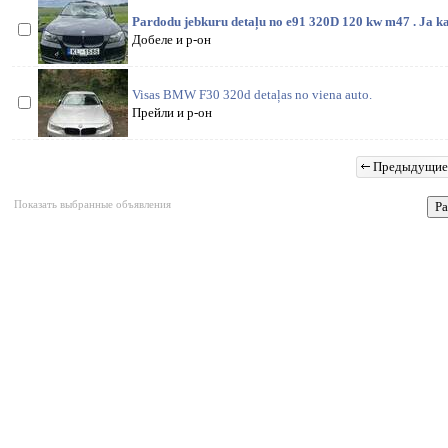
Pardodu jebkuru detaļu no e91 320D 120 kw m47 . Ja ka
Добеле и р-он
Visas BMW F30 320d detaļas no viena auto.
Прейли и р-он
Предыдущие
Показать выбранные объявления