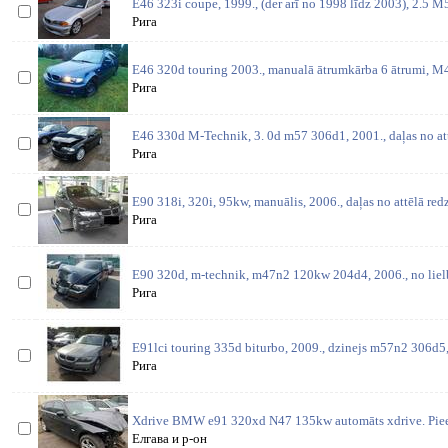
E46 323i coupe, 1999., (der arī no 1998 līdz 2003), 2.5 M
Рига
E46 320d touring 2003., manualā ātrumkārba 6 ātrumi, 
Рига
E46 330d M-Technik, 3. 0d m57 306d1, 2001., daļas no at
Рига
E90 318i, 320i, 95kw, manuālis, 2006., daļas no attēlā red
Рига
E90 320d, m-technik, m47n2 120kw 204d4, 2006., no lielbr
Рига
E91lci touring 335d biturbo, 2009., dzinejs m57n2 306d5
Рига
Xdrive BMW e91 320xd N47 135kw automāts xdrive. Pieej
Елгава и р-он