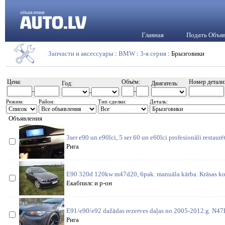
объявления
Главная
Подать Объя
Запчасти и аксессуары
:
BMW
:
3-я серия
: Брызговики
Цена:
Объём:
Номер детали
Год:
Двигатель:
-
-
-
Режим:
Район:
Тип сделки:
Деталь:
Объявления
3ser e90 un e90lci, 5 ser 60 un e60lci profesionāli restaurē
Рига
E90 320d 120kw m47d20, 6pak. manuāla kārba. Krāsas ko
Екабпилс и р-он
E91/e90/e92 dažādas rezerves daļas no 2005-2012.g. N4
Рига