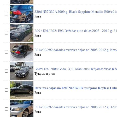
330d N57D30A 2009.g. Black Sapphire Metallic E90/e91/
Рига
E90 / E91/ E92/ E93 Dažādas auto daļas 2005 - 2012.g. 31
Рига
E91/e90/e92 dažādas rezerves daļas no 2005-2012.g. Krās
Рига
BMW E92 2008 Gada , 3, 0I Manualis Pieejamas visas rezer
Тукумс и р-он
Rezerves daļas no E90 N46B20B testējams Keyless Lūka
Рига
E91/e90/e92 dažādas rezerves daļas no 2005-2012.g. 320
Рига