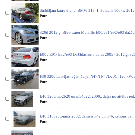
Strādājam katru dienu. BMW 318. 1. 8dizelis 100kw 2012 
Рига
320d 2012.g. Blue-water Metallic E90/e91/e92/e93 dažāda
Рига
E90 / E91/ E92/e93 Dažādas auto daļas 2005 - 2012.g. 3
Рига
F30 320d Latvijas reģistrācija, N47N N47D20C, 120 kW, m
Рига
E46 320i, m52b20 un m54b22, 2000., daļas no attēlos redz
Рига
E46 318i automāts 2002, dzinejs n42 un n46, xenons vai n
Рига