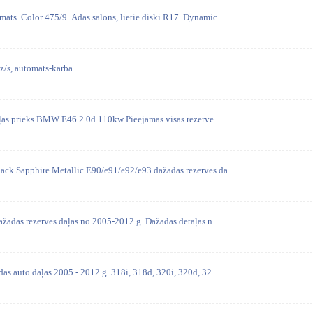
. Color 475/9. Ādas salons, lietie diski R17. Dynamic
s, automāts-kārba.
aļas prieks BMW E46 2.0d 110kw Pieejamas visas rezerve
ck Sapphire Metallic E90/e91/e92/e93 dažādas rezerves da
ažādas rezerves daļas no 2005-2012.g. Dažādas detaļas n
as auto daļas 2005 - 2012.g. 318i, 318d, 320i, 320d, 32