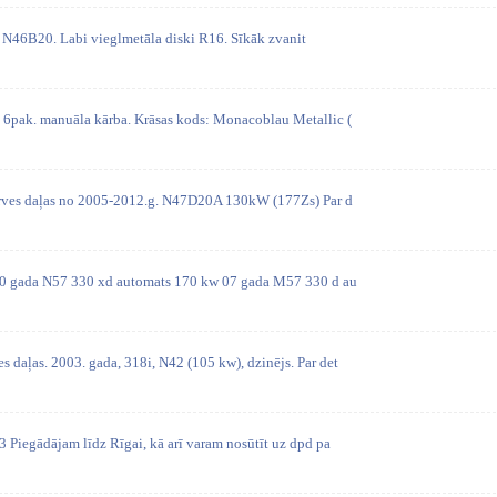
. N46B20. Labi vieglmetāla diski R16. Sīkāk zvanit
pak. manuāla kārba. Krāsas kods: Monacoblau Metallic (
rves daļas no 2005-2012.g. N47D20A 130kW (177Zs) Par d
0 gada N57 330 xd automats 170 kw 07 gada M57 330 d au
daļas. 2003. gada, 318i, N42 (105 kw), dzinējs. Par det
 Piegādājam līdz Rīgai, kā arī varam nosūtīt uz dpd pa