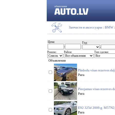
объявления
Запчасти и аксессуары
:
BMW
Цена:
Год:
-
-
Режим:
Район:
Тип сделки:
Объявления
Pārdodu visas rezerves d
Рига
Pieejamas visas rezerves 
Рига
E92 325d 2009.g. M57N2, 
Рига