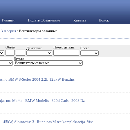
Главная
Подать Объявление
Удалить
Поиск
:
3-я серия
: Вентиляторы салонные
Объём:
Номер детали:
Двигатель:
Сост.:
-
Деталь:
aļas no BMW 3-Series 2004 2.2L 125kW Benzins
daļas no: Marka - BMW Modelis - 320d Gads - 2008 Dz
145kW, Alpinweiss 3 . Rūpnīcas M tec komplektācija. Visa