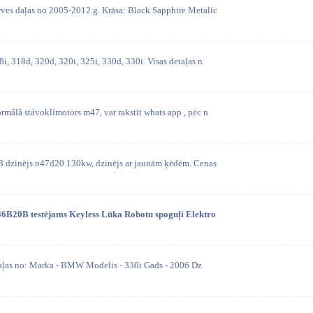
ves daļas no 2005-2012.g. Krāsa: Black Sapphire Metalic
i, 318d, 320d, 320i, 325i, 330d, 330i. Visas detaļas n
mâlâ stávoklímotors m47, var rakstīt whats app , pēc n
8 dzinējs n47d20 130kw, dzinējs ar jaunām ķēdēm. Cenas
46B20B testējams Keyless Lūka Robotu spoguļi Elektro
daļas no: Marka - BMW Modelis - 330i Gads - 2006 Dz