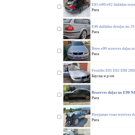
E91/e90/e92 dažādas rezer
Рига
E46 dažādas detaļas no 318
Рига
Bmw e90 rezerves daļas nor
Рига
Feislifts E91 E92 E90 200
Бауска и р-он
Rezerves daļas no E90 N
Рига
Pieejamas visas rezerves 
Рига