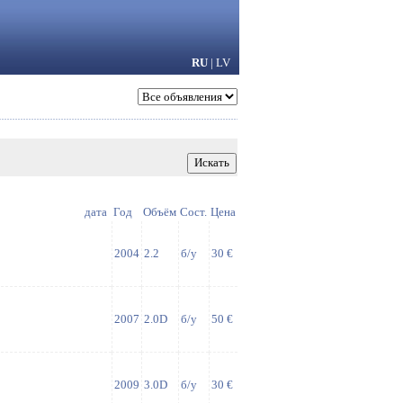
RU
|
LV
дата
Год
Объём
Сост.
Цена
2004
2.2
б/у
30 €
2007
2.0D
б/у
50 €
2009
3.0D
б/у
30 €