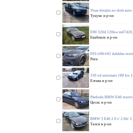
Visas detaļas no dotā auto
Тукумс и р-он
E90 320d 120kw m47d20, 6
Екабпилс и р-он
E91/e90/e92 dažādas reze
Рига
330 xd automats 180 kw 1
Елгава и р-он
Pārdodu BMW E46 rezerves 
Цесис и р-он
BMW 3 E46 2.0 i/ 2.0d/ 2.3
Талси и р-он