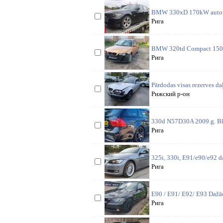
BMW 330xD 170kW automats
Рига
BMW 320td Compact 150z/
Рига
Pārdodas visas rezerves d
Рижский р-он
330d N57D30A 2009.g. Bla
Рига
325i, 330i, E91/e90/e92 d
Рига
E90 / E91/ E92/ E93 Dažād
Рига