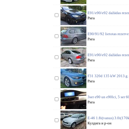
E91/e90/e92 dažādas rezer
Рига
E90/91/92 lietotas rezerv
Рига
E91/e90/e92 dažādas rezer
Рига
F31 320d 135 kW 2013.g. L
Рига
3ser e90 un e90lci, 5 ser 6
Рига
E-46 1.8i(vanus) 3.0i(170k
Кулдига и р-он