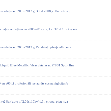
ves daļas no 2005-2012.g. 330d 2008.g. Par detaļu pi
es daļas modeļiem no 2005-2012g. g. Lci 320d 135 kw, ma
ves daļas no 2005-2012.g. Par detaļu pieejamību un c
iquid Blue Metallic. Visas detaļas no šī F31 Sport line
0 un e60lci profesionāli restaurēts ccc navigācijas b
w)2.8ci( auto m)2.0d(110kw)1.9i. eiropa. pieg riga