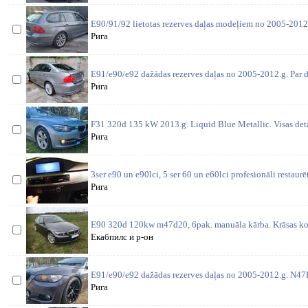
E90/91/92 lietotas rezerves daļas modeļiem no 2005-2012
Рига
E91/e90/e92 dažādas rezerves daļas no 2005-2012.g. Par d
Рига
F31 320d 135 kW 2013.g. Liquid Blue Metallic. Visas deta
Рига
3ser e90 un e90lci, 5 ser 60 un e60lci profesionāli restaurē
Рига
E90 320d 120kw m47d20, 6pak. manuāla kārba. Krāsas ko
Екабпилс и р-он
E91/e90/e92 dažādas rezerves daļas no 2005-2012.g. N4
Рига