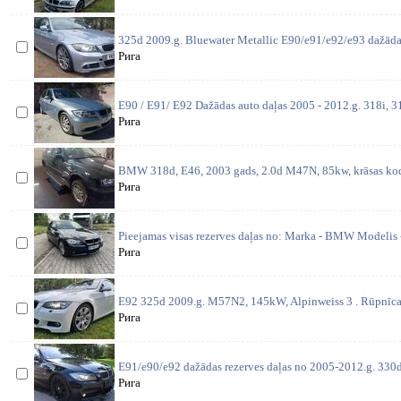
325d 2009.g. Bluewater Metallic E90/e91/e92/e93 dažādas
Рига
E90 / E91/ E92 Dažādas auto daļas 2005 - 2012.g. 318i, 31
Рига
BMW 318d, E46, 2003 gads, 2.0d M47N, 85kw, krāsas kods
Рига
Pieejamas visas rezerves daļas no: Marka - BMW Modelis 
Рига
E92 325d 2009.g. M57N2, 145kW, Alpinweiss 3 . Rūpnīcas
Рига
E91/e90/e92 dažādas rezerves daļas no 2005-2012.g. 330d 
Рига