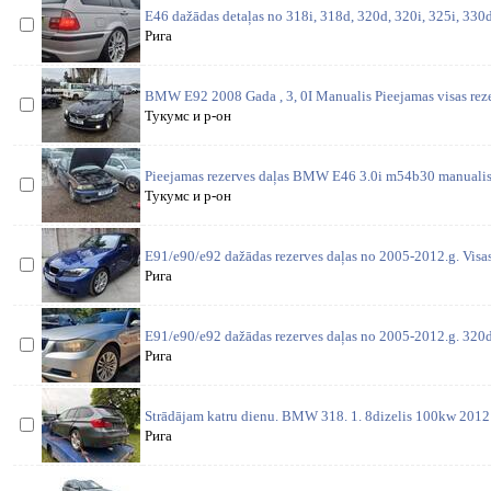
E46 dažādas detaļas no 318i, 318d, 320d, 320i, 325i, 330d,
Рига
BMW E92 2008 Gada , 3, 0I Manualis Pieejamas visas rezer
Тукумс и р-он
Pieejamas rezerves daļas BMW E46 3.0i m54b30 manualis 
Тукумс и р-он
E91/e90/e92 dažādas rezerves daļas no 2005-2012.g. Visas
Рига
E91/e90/e92 dažādas rezerves daļas no 2005-2012.g. 320
Рига
Strādājam katru dienu. BMW 318. 1. 8dizelis 100kw 2012 
Рига