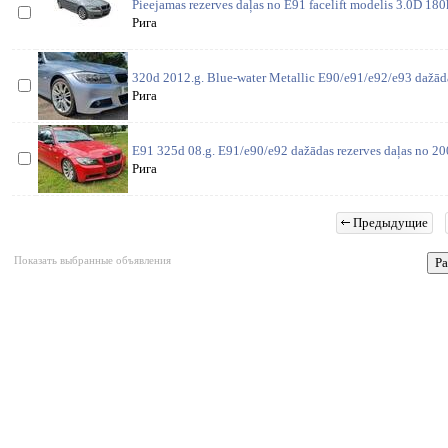
Pieejamas rezerves daļas no E91 facelift modelis 3.0D 180
Рига
320d 2012.g. Blue-water Metallic E90/e91/e92/e93 dažāda
Рига
E91 325d 08.g. E91/e90/e92 dažādas rezerves daļas no 200
Рига
Предыдущие
Показать выбранные объявления