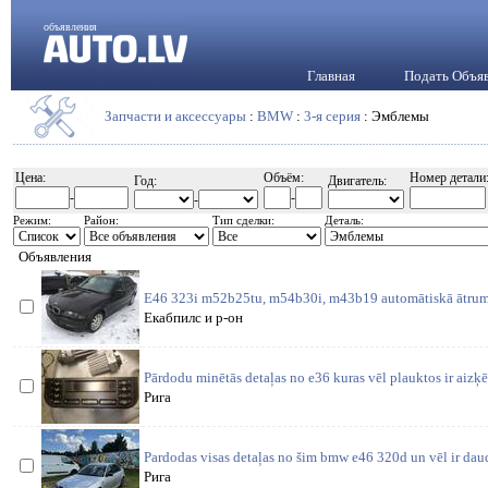
объявления
Главная
Подать Объя
Запчасти и аксессуары
:
BMW
:
3-я серия
: Эмблемы
Цена:
Объём:
Номер детали
Год:
Двигатель:
-
-
-
Режим:
Район:
Тип сделки:
Деталь:
Объявления
E46 323i m52b25tu, m54b30i, m43b19 automātiskā ātrum
Екабпилс и р-он
Pārdodu minētās detaļas no e36 kuras vēl plauktos ir aizķ
Рига
Pardodas visas detaļas no šim bmw e46 320d un vēl ir daud
Рига