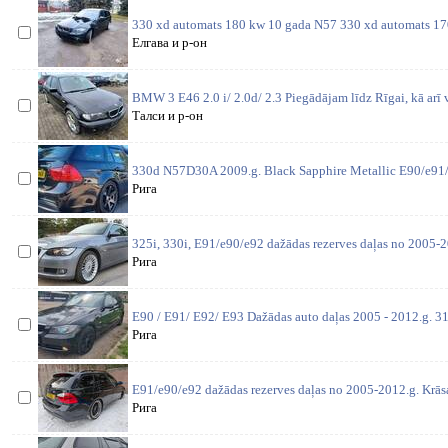
330 xd automats 180 kw 10 gada N57 330 xd automats 1
Елгава и р-он
BMW 3 E46 2.0 i/ 2.0d/ 2.3 Piegādājam līdz Rīgai, kā arī 
Талси и р-он
330d N57D30A 2009.g. Black Sapphire Metallic E90/e91/
Рига
325i, 330i, E91/e90/e92 dažādas rezerves daļas no 2005-2
Рига
E90 / E91/ E92/ E93 Dažādas auto daļas 2005 - 2012.g. 31
Рига
E91/e90/e92 dažādas rezerves daļas no 2005-2012.g. Krās
Рига