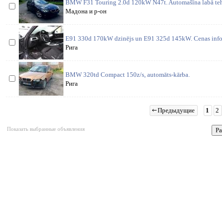
BMW F31 Touring 2.0d 120kW N47t. Automašīna labā tehn
Мадона и р-он
E91 330d 170kW dzinējs un E91 325d 145kW. Cenas inform
Рига
BMW 320td Compact 150z/s, automāts-kārba.
Рига
Предыдущие
1
2
Показать выбранные объявления