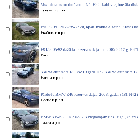
Visas detaļas no dotā auto. N46B20. Labi vieglmetāla disk
Тукумс и р-он
E90 320d 120kw m47d20, 6pak. manuāla kārba. Krāsas ko
Екабпилс и р-он
E91/e90/e92 dažādas rezerves daļas no 2005-2012.g. N4
Рига
330 xd automats 180 kw 10 gada N57 330 xd automats 1
Елгава и р-он
Pārdodu BMW E46 rezerves daļas. 2003. gada, 318i, N42 (1
Цесис и р-он
BMW 3 E46 2.0 i/ 2.0d/ 2.3 Piegādājam līdz Rīgai, kā arī 
Талси и р-он