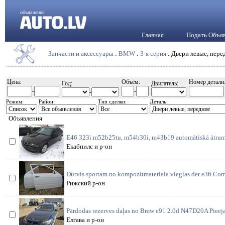
объявления
Главная
Подать Объя
Запчасти и аксессуары
:
BMW
:
3-я серия
: Двери левые, пере
Цена:
Объём:
Номер детали
Год:
Двигатель:
-
-
-
Режим:
Район:
Тип сделки:
Деталь:
Объявления
E46 323i m52b25tu, m54b30i, m43b19 automātiskā ātrum
Екабпилс и р-он
Durvis sportam no kompozitmateriala vieglas der e36 Co
Рижский р-он
Pārdodas rezerves daļas no Bmw e91 2.0d N47D20A Pieeja
Елгава и р-он