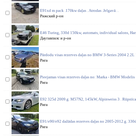
E91xd m pack .170kw daļas . Atrodas .Jelgavā. .
Рижский р-он
E46 Turing, 330d 150kw, automats, individual salons, H
Даугавпилс и р-он
Pārdodu visas rezerves daļas no BMW 3-Series 2004 2.2
Рига
Pieejamas visas rezerves daļas no: Marka - BMW Modelis 
Рига
E92 325d 2009.g. M57N2, 145kW, Alpinweiss 3 . Rūpnīcas
Рига
E91/e90/e92 dažādas rezerves daļas no 2005-2012.g. 330d 
Рига