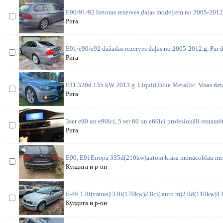
E90/91/92 lietotas rezerves daļas modeļiem no 2005-2012
Рига
E91/e90/e92 dažādas rezerves daļas no 2005-2012.g. Par d
Рига
F31 320d 135 kW 2013.g. Liquid Blue Metallic. Visas deta
Рига
3ser e90 un e90lci, 5 ser 60 un e60lci profesionāli restaurē
Рига
E90, E91Eiropa 335d(210kw)autom krasa monacoblau meta
Кулдига и р-он
E-46 1.8i(vanus) 3.0i(170kw)2.8ci( auto m)2.0d(110kw)1.9i
Кулдига и р-он