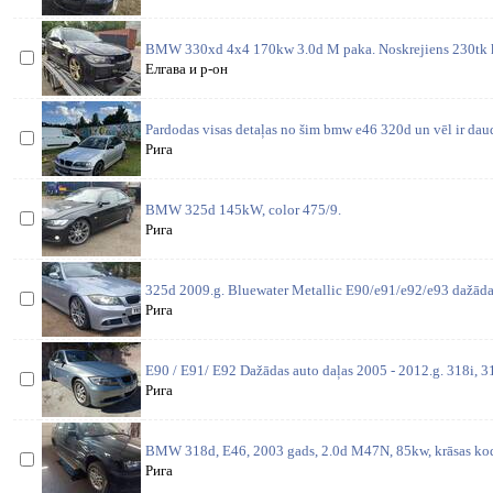
BMW 330xd 4x4 170kw 3.0d M paka. Noskrejiens 230tk 
Елгава и р-он
Pardodas visas detaļas no šim bmw e46 320d un vēl ir daud
Рига
BMW 325d 145kW, color 475/9.
Рига
325d 2009.g. Bluewater Metallic E90/e91/e92/e93 dažādas
Рига
E90 / E91/ E92 Dažādas auto daļas 2005 - 2012.g. 318i, 31
Рига
BMW 318d, E46, 2003 gads, 2.0d M47N, 85kw, krāsas kods
Рига