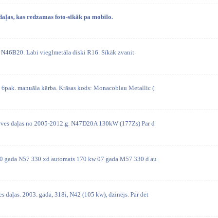
ļas, kas redzamas foto-sïkăk pa mobilo.
. N46B20. Labi vieglmetāla diski R16. Sīkāk zvanit
pak. manuāla kārba. Krāsas kods: Monacoblau Metallic (
rves daļas no 2005-2012.g. N47D20A 130kW (177Zs) Par d
0 gada N57 330 xd automats 170 kw 07 gada M57 330 d au
daļas. 2003. gada, 318i, N42 (105 kw), dzinējs. Par det