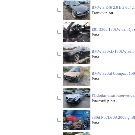
BMW 3 E46 2.0 i/ 2.0d/ 2.3
Талси и р-он
E91 330d 170kW dzinējs u
Рига
BMW 330xD 170kW automats
Рига
BMW 320td Compact 150z/
Рига
Pārdodas visas rezerves d
Рижский р-он
330d N57D30A 2009.g. Bla
Рига