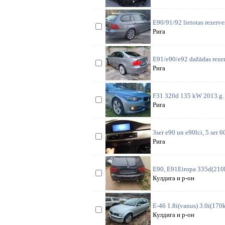
E90/91/92 lietotas rezerv
Рига
E91/e90/e92 dažādas rezer
Рига
F31 320d 135 kW 2013.g. L
Рига
3ser e90 un e90lci, 5 ser 6
Рига
E90, E91Eiropa 335d(210k
Кулдига и р-он
E-46 1.8i(vanus) 3.0i(170k
Кулдига и р-он