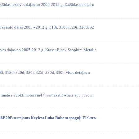
ažādas rezerves daļas no 2005-2012.g. Dažādas detaļas n
as auto daļas 2005 - 2012.g. 318i, 318d, 320i, 320d, 32
ves daļas no 2005-2012.g. Krāsa: Black Sapphire Metalic
i, 318d, 320d, 320i, 325i, 330d, 330i. Visas detaļas n
mâlâ stávoklímotors m47, var rakstīt whats app , pēc n
46B20B testējams Keyless Lūka Robotu spoguļi Elektro