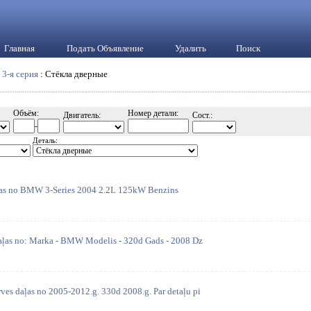
Главная
Подать Объявление
Удалить
Поиск
:
3-я серия
: Стёкла дверные
Объём:
Номер детали:
Двигатель:
Сост.:
-
Деталь:
aļas no BMW 3-Series 2004 2.2L 125kW Benzins
daļas no: Marka - BMW Modelis - 320d Gads - 2008 Dz
ves daļas no 2005-2012.g. 330d 2008.g. Par detaļu pi