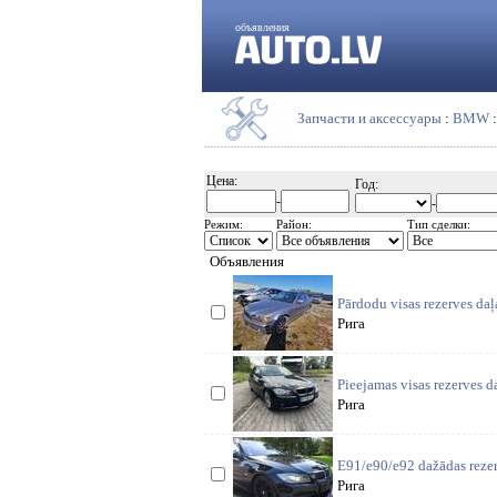
объявления
Запчасти и аксессуары
:
BMW
Цена:
Год:
-
-
Режим:
Район:
Тип сделки:
Объявления
Pārdodu visas rezerves d
Рига
Pieejamas visas rezerves 
Рига
E91/e90/e92 dažādas rezer
Рига