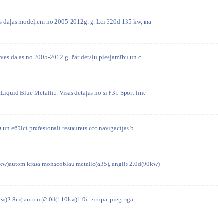
es daļas modeļiem no 2005-2012g. g. Lci 320d 135 kw, ma
ves daļas no 2005-2012.g. Par detaļu pieejamību un c
iquid Blue Metallic. Visas detaļas no šī F31 Sport line
0 un e60lci profesionāli restaurēts ccc navigācijas b
w)autom krasa monacoblau metalic(a35), anglis 2.0d(90kw)
w)2.8ci( auto m)2.0d(110kw)1.9i. eiropa. pieg riga