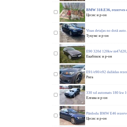
BMW 318.E36, rezerves da
Цесис и р-он
Visas detaļas no dotā auto
Тукумс и р-он
E90 320d 120kw m47d20, 6
Екабпилс и р-он
E91/e90/e92 dažādas reze
Рига
330 xd automats 180 kw 1
Елгава и р-он
Pārdodu BMW E46 rezerves 
Цесис и р-он