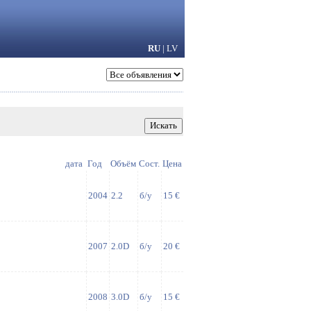
RU
|
LV
дата
Год
Объём
Сост.
Цена
2004
2.2
б/у
15 €
2007
2.0D
б/у
20 €
2008
3.0D
б/у
15 €