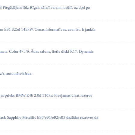
 Piegādājam līdz Rīgai, kā arī varam nosūtīt uz dpd pa
n E91 325d 145kW. Cenas informatīvas, zvaniet. Ir jaukša
. Color 475/9. Ādas salons, lietie diski R17. Dynamic
s, automāts-kārba.
aļas prieks BMW E46 2.0d 110kw Pieejamas visas rezerve
ck Sapphire Metallic E90/e91/e92/e93 dažādas rezerves da