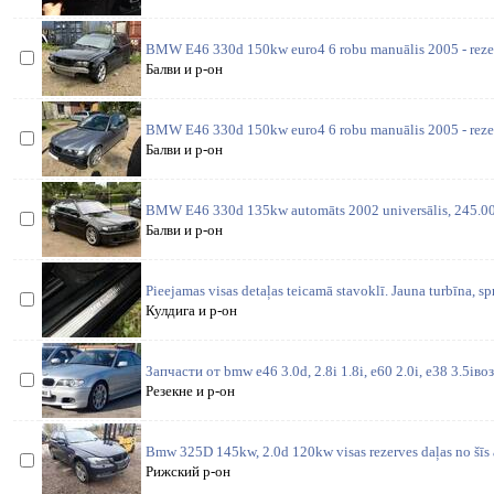
BMW E46 330d 150kw euro4 6 robu manuālis 2005 - rezerv
Балви и р-он
BMW E46 330d 150kw euro4 6 robu manuālis 2005 - rezerv
Балви и р-он
BMW E46 330d 135kw automāts 2002 universālis, 245.000
Балви и р-он
Pieejamas visas detaļas teicamā stavoklī. Jauna turbīna, sp
Кулдига и р-он
Запчасти от bmw e46 3.0d, 2.8i 1.8i, e60 2.0i, e38 3.5iв
Резекне и р-он
Bmw 325D 145kw, 2.0d 120kw visas rezerves daļas no šīs 
Рижский р-он