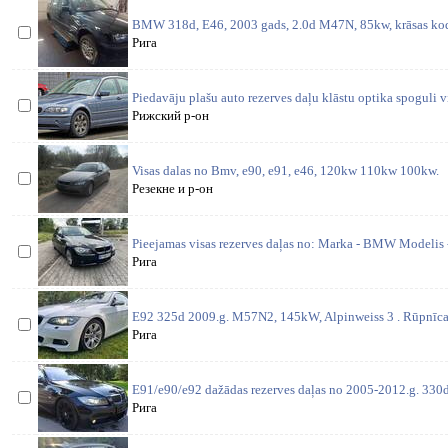
BMW 318d, E46, 2003 gads, 2.0d M47N, 85kw, krāsas kods
Рига
Piedavāju plašu auto rezerves daļu klāstu optika spoguli v
Рижский р-он
Visas dalas no Bmv, e90, e91, e46, 120kw 110kw 100kw.
Резекне и р-он
Pieejamas visas rezerves daļas no: Marka - BMW Modelis 
Рига
E92 325d 2009.g. M57N2, 145kW, Alpinweiss 3 . Rūpnīcas
Рига
E91/e90/e92 dažādas rezerves daļas no 2005-2012.g. 330d 
Рига