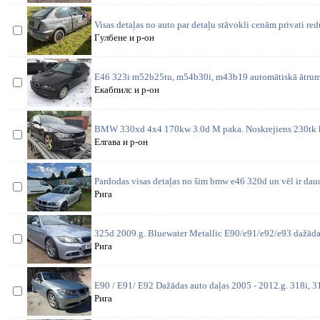
Visas detaļas no auto par detaļu stāvokli cenām privati re
Гулбене и р-он
E46 323i m52b25tu, m54b30i, m43b19 automātiskā ātrum
Екабпилс и р-он
BMW 330xd 4x4 170kw 3.0d M paka. Noskrejiens 230tk 
Елгава и р-он
Pardodas visas detaļas no šim bmw e46 320d un vēl ir daud
Рига
325d 2009.g. Bluewater Metallic E90/e91/e92/e93 dažādas
Рига
E90 / E91/ E92 Dažādas auto daļas 2005 - 2012.g. 318i, 31
Рига