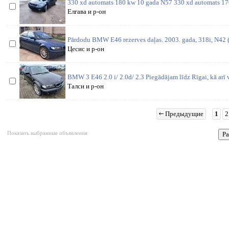
330 xd automats 180 kw 10 gada N57 330 xd automats 1
Елгава и р-он
Pārdodu BMW E46 rezerves daļas. 2003. gada, 318i, N42 (1
Цесис и р-он
BMW 3 E46 2.0 i/ 2.0d/ 2.3 Piegādājam līdz Rīgai, kā arī 
Талси и р-он
Предыдущие
1
2
Показать выбранные объявления