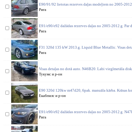
E90/91/92 lietotas rezerves daļas modeļiem no 2005-2012
Рига
E91/e90/e92 dažādas rezerves daļas no 2005-2012.g. Par d
Рига
F31 320d 135 kW 2013.g. Liquid Blue Metallic. Visas deta
Рига
Visas detaļas no dotā auto. N46B20. Labi vieglmetāla disk
Тукумс и р-он
E90 320d 120kw m47d20, 6pak. manuāla kārba. Krāsas ko
Екабпилс и р-он
E91/e90/e92 dažādas rezerves daļas no 2005-2012.g. N4
Рига