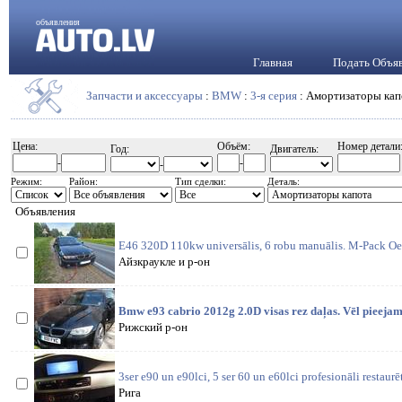
объявления
Главная
Подать Объя
Запчасти и аксессуары
:
BMW
:
3-я серия
: Амортизаторы кап
Цена:
Объём:
Номер детали
Год:
Двигатель:
-
-
-
Режим:
Район:
Тип сделки:
Деталь:
Объявления
E46 320D 110kw universālis, 6 robu manuālis. M-Pack Oe
Айзкраукле и р-он
Bmw e93 cabrio 2012g 2.0D visas rez daļas. Vēl pieejams
Рижский р-он
3ser e90 un e90lci, 5 ser 60 un e60lci profesionāli restaurē
Рига