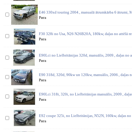
E46 330xd touring 2004., manualā ātrumkārba 6 ātrumi,
Рига
F30 328i no Usa, N26 N26B20A, 180kw, daļas no attēlā re
Рига
E90Lci no Lielbritānijas 320d, manuālis, 2009., daļas no 
Рига
E90 318d, 320d, 90kw un 120kw, manuālis, 2006., daļas n
Рига
E90Lci 318i, 320i, no Lielbritānijas manuālis, 2009., daļa
Рига
E92 coupe 325i, no Lielbritānijas, N52N, 160kw, daļas no
Рига