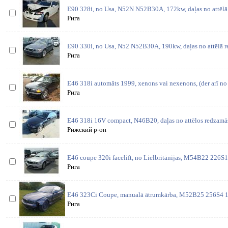
E90 328i, no Usa, N52N N52B30A, 172kw, daļas no attēlā
Рига
E90 330i, no Usa, N52 N52B30A, 190kw, daļas no attēlā r
Рига
E46 318i automāts 1999, xenons vai nexenons, (der arī no
Рига
E46 318i 16V compact, N46B20, daļas no attēlos redzamās 
Рижский р-он
E46 coupe 320i facelift, no Lielbritānijas, M54B22 226S1,
Рига
E46 323Ci Coupe, manualā ātrumkārba, M52B25 256S4 12
Рига