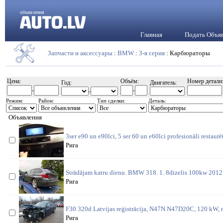
объявления
Главная
Подать Объя
Запчасти и аксессуары
:
BMW
:
3-я серия
: Карбюраторы
Цена:
Объём:
Номер детали
Год:
Двигатель:
-
-
-
Режим:
Район:
Тип сделки:
Деталь:
Объявления
3ser e90 un e90lci, 5 ser 60 un e60lci profesionāli restaurē
Рига
Strādājam katru dienu. BMW 318. 1. 8dizelis 100kw 2012 
Рига
F30 320d Latvijas reģistrācija, N47N N47D20C, 120 kW, m
Рига