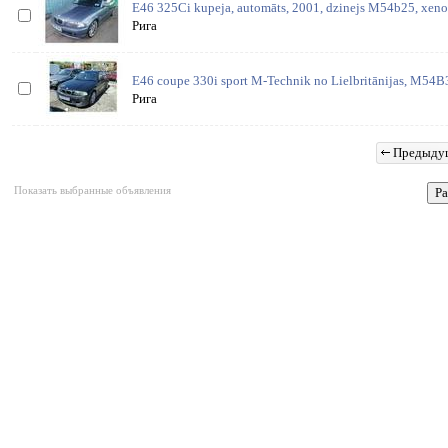
E46 325Ci kupeja, automāts, 2001, dzinejs M54b25, xenon
Рига
E46 coupe 330i sport M-Technik no Lielbritānijas, M54B
Рига
Предыду
Показать выбранные объявления