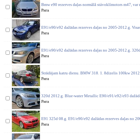
Bmw e90 rezerves daļas normâlâ stávoklímotors m47, var ra
Рига
E91/e90/e92 dažādas rezerves daļas no 2005-2012.g. Visas
Рига
E91/e90/e92 dažādas rezerves daļas no 2005-2012.g. 320
Рига
Strādājam katru dienu. BMW 318. 1. 8dizelis 100kw 2012 
Рига
320d 2012.g. Blue-water Metallic E90/e91/e92/e93 dažāda
Рига
E91 325d 08.g. E91/e90/e92 dažādas rezerves daļas no 200
Рига