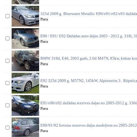
325d 2009.g. Bluewater Metallic E90/e91/e92/e93 dažādas
Рига
E90 / E91/ E92 Dažādas auto daļas 2005 - 2012.g. 318i, 31
Рига
BMW 318d, E46, 2003 gads, 2.0d M47N, 85kw, krāsas kods
Рига
E92 325d 2009.g. M57N2, 145kW, Alpinweiss 3 . Rūpnīcas
Рига
E91/e90/e92 dažādas rezerves daļas no 2005-2012.g. 330d 
Рига
E90/91/92 lietotas rezerves daļas modeļiem no 2005-2012
Рига