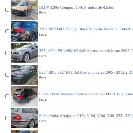
BMW 320td Compact 150z/s, automāts-kārba.
Рига
330d N57D30A 2009.g. Black Sapphire Metallic E90/e91/
Рига
325i, 330i, E91/e90/e92 dažādas rezerves daļas no 2005-2
Рига
E90 / E91/ E92/ E93 Dažādas auto daļas 2005 - 2012.g. 31
Рига
E91/e90/e92 dažādas rezerves daļas no 2005-2012.g. Krās
Рига
E46 dažādas detaļas no 318i, 318d, 320d, 320i, 325i, 330d,
Рига