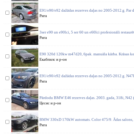
E91/e90/e92 dažādas rezerves daļas no 2005-2012.g. Par d
Рига
3ser e90 un e90lci, 5 ser 60 un e60lci profesionāli restaurē
Рига
E90 320d 120kw m47d20, 6pak. manuāla kārba. Krāsas ko
Екабпилс и р-он
E91/e90/e92 dažādas rezerves daļas no 2005-2012.g. N4
Рига
Pārdodu BMW E46 rezerves daļas. 2003. gada, 318i, N42 (1
Цесис и р-он
BMW 330xD 170kW automats. Color 475/9. Ādas salons, l
Рига