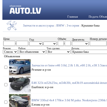
объявления
Главная
Подать Объя
Запчасти и аксессуары
:
BMW
:
3-я серия
: Крышки бака
Цена:
Объём:
Номер детали
Год:
Двигатель:
-
-
-
Режим:
Район:
Тип сделки:
Деталь:
Объявления
Запчасти от bmw e46 3.0d, 2.8i 1.8i, e60 2.0i, e38 3.5iв
Резекне и р-он
E46 323i m52b25tu, m54b30i, m43b19 automātiskā ātrum
Екабпилс и р-он
BMW 330xd 4x4 170kw 3.0d M paka. Noskrejiens 230tk 
Елгава и р-он