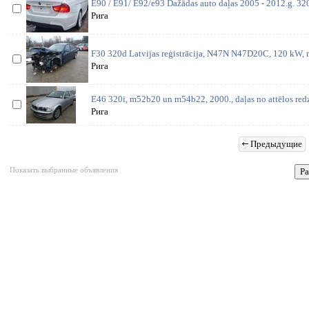
E90 / E91/ E92/e93 Dažādas auto daļas 2005 - 2012.g. 3
Рига
F30 320d Latvijas reģistrācija, N47N N47D20C, 120 kW, m
Рига
E46 320i, m52b20 un m54b22, 2000., daļas no attēlos redz
Рига
Предыдущие
Показать выбранные объявления