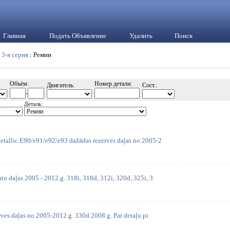
Главная
Подать Объявление
Удалить
Поиск
:
3-я серия
: Ремни
Объём:
Номер детали:
Двигатель:
Сост.:
-
Деталь:
tallic E90/e91/e92/e93 dažādas rezerves daļas no 2005-2
o daļas 2005 - 2012.g. 318i, 318d, 312i, 320d, 325i, 3
ves daļas no 2005-2012.g. 330d 2008.g. Par detaļu pi