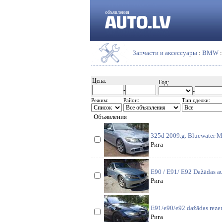
объявления
Запчасти и аксессуары
:
BMW
Цена:
Год:
-
-
Режим:
Район:
Тип сделки:
Объявления
325d 2009.g. Bluewater Me
Рига
E90 / E91/ E92 Dažādas aut
Рига
E91/e90/e92 dažādas rezer
Рига