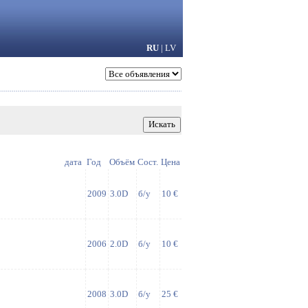
RU
|
LV
дата
Год
Объём
Сост.
Цена
2009
3.0D
б/у
10 €
2006
2.0D
б/у
10 €
2008
3.0D
б/у
25 €