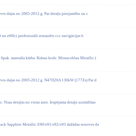
ves daļas no 2005-2012.g. Par detaļu pieejamību un c
0 un e60lci profesionāli restaurēts ccc navigācijas b
pak. manuāla kārba. Krāsas kods: Monacoblau Metallic (
rves daļas no 2005-2012.g. N47D20A 130kW (177Zs) Par d
isas detaļas no viena auto. Iespējama detaļu uzstādišan
ck Sapphire Metallic E90/e91/e92/e93 dažādas rezerves da