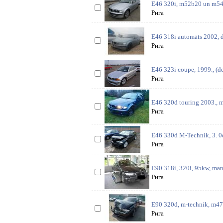
E46 320i, m52b20 un m54b2
Рига
E46 318i automāts 2002, d
Рига
E46 323i coupe, 1999., (de
Рига
E46 320d touring 2003., 
Рига
E46 330d M-Technik, 3. 0d
Рига
E90 318i, 320i, 95kw, manu
Рига
E90 320d, m-technik, m47n
Рига