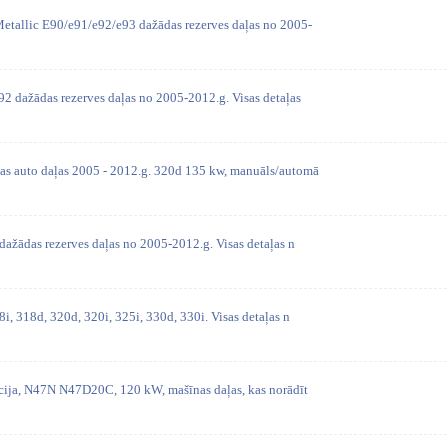
etallic E90/e91/e92/e93 dažādas rezerves daļas no 2005-
2 dažādas rezerves daļas no 2005-2012.g. Visas detaļas
as auto daļas 2005 - 2012.g. 320d 135 kw, manuāls/automā
dažādas rezerves daļas no 2005-2012.g. Visas detaļas n
i, 318d, 320d, 320i, 325i, 330d, 330i. Visas detaļas n
ācija, N47N N47D20C, 120 kW, mašīnas daļas, kas norādīt