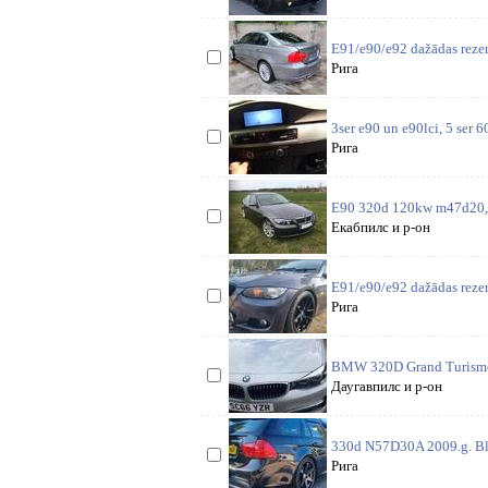
E91/e90/e92 dažādas rezer
Рига
3ser e90 un e90lci, 5 ser 6
Рига
E90 320d 120kw m47d20, 6
Екабпилс и р-он
E91/e90/e92 dažādas reze
Рига
BMW 320D Grand Turismo. V
Даугавпилс и р-он
330d N57D30A 2009.g. Bla
Рига