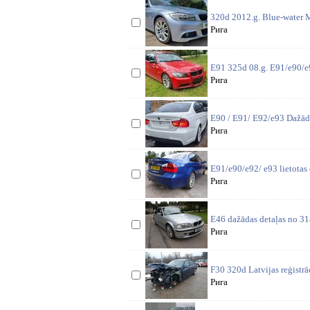
320d 2012.g. Blue-water M
Рига
E91 325d 08.g. E91/e90/e9
Рига
E90 / E91/ E92/e93 Dažād
Рига
E91/e90/e92/ e93 lietotas 
Рига
E46 dažādas detaļas no 318
Рига
F30 320d Latvijas reģistr
Рига