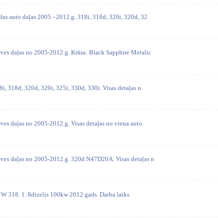
as auto daļas 2005 - 2012.g. 318i, 318d, 320i, 320d, 32
ves daļas no 2005-2012.g. Krāsa: Black Sapphire Metalic
i, 318d, 320d, 320i, 325i, 330d, 330i. Visas detaļas n
ves daļas no 2005-2012.g. Visas detaļas no viena auto.
rves daļas no 2005-2012.g. 320d N47D20A. Visas detaļas n
W 318. 1. 8dizelis 100kw 2012 gads. Darba laiks