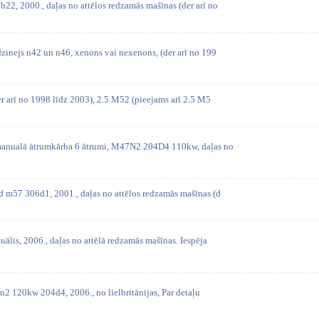
2, 2000., daļas no attēlos redzamās mašīnas (der arī no
zinejs n42 un n46, xenons vai nexenons, (der arī no 199
r arī no 1998 līdz 2003), 2.5 M52 (pieejams arī 2.5 M5
manualā ātrumkārba 6 ātrumi, M47N2 204D4 110kw, daļas no
 m57 306d1, 2001., daļas no attēlos redzamās mašīnas (d
ālis, 2006., daļas no attēlā redzamās mašīnas. Iespēja
2 120kw 204d4, 2006., no lielbritānijas, Par detaļu