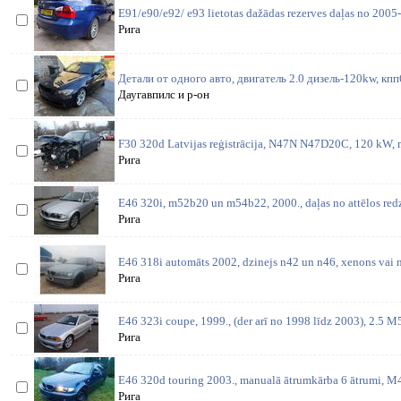
E91/e90/e92/ e93 lietotas dažādas rezerves daļas no 2005-
Рига
Детали от одного авто, двигатель 2.0 дизель-120kw, кпп
Даугавпилс и р-он
F30 320d Latvijas reģistrācija, N47N N47D20C, 120 kW, m
Рига
E46 320i, m52b20 un m54b22, 2000., daļas no attēlos redz
Рига
E46 318i automāts 2002, dzinejs n42 un n46, xenons vai n
Рига
E46 323i coupe, 1999., (der arī no 1998 līdz 2003), 2.5 M
Рига
E46 320d touring 2003., manualā ātrumkārba 6 ātrumi, 
Рига