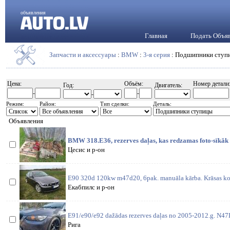
объявления
Главная
Подать Объя
Запчасти и аксессуары
:
BMW
:
3-я серия
: Подшипники ступ
Цена:
Объём:
Номер детали
Год:
Двигатель:
-
-
-
Режим:
Район:
Тип сделки:
Деталь:
Объявления
BMW 318.E36, rezerves daļas, kas redzamas foto-sïkăk
Цесис и р-он
E90 320d 120kw m47d20, 6pak. manuāla kārba. Krāsas ko
Екабпилс и р-он
E91/e90/e92 dažādas rezerves daļas no 2005-2012.g. N4
Рига