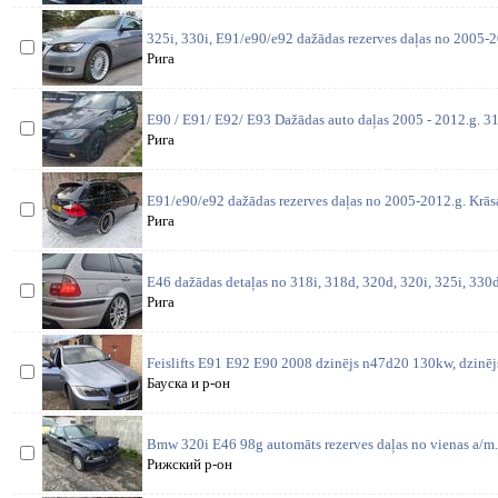
325i, 330i, E91/e90/e92 dažādas rezerves daļas no 2005-2
Рига
E90 / E91/ E92/ E93 Dažādas auto daļas 2005 - 2012.g. 31
Рига
E91/e90/e92 dažādas rezerves daļas no 2005-2012.g. Krās
Рига
E46 dažādas detaļas no 318i, 318d, 320d, 320i, 325i, 330d,
Рига
Feislifts E91 E92 E90 2008 dzinējs n47d20 130kw, dzinē
Бауска и р-он
Bmw 320i E46 98g automāts rezerves daļas no vienas a/m. 
Рижский р-он