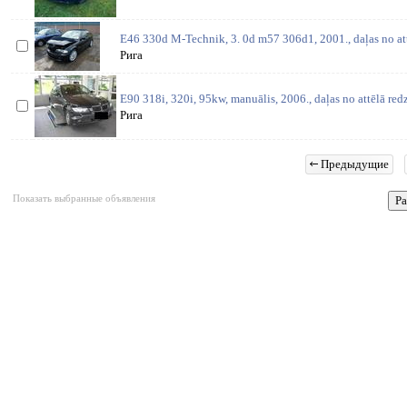
E46 330d M-Technik, 3. 0d m57 306d1, 2001., daļas no at
Рига
E90 318i, 320i, 95kw, manuālis, 2006., daļas no attēlā red
Рига
Предыдущие
Показать выбранные объявления