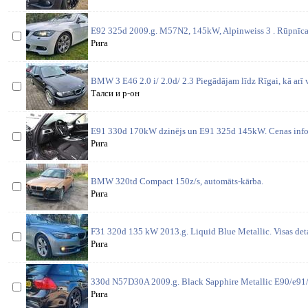
E92 325d 2009.g. M57N2, 145kW, Alpinweiss 3 . Rūpnīcas
Рига
BMW 3 E46 2.0 i/ 2.0d/ 2.3 Piegādājam līdz Rīgai, kā arī 
Талси и р-он
E91 330d 170kW dzinējs un E91 325d 145kW. Cenas inform
Рига
BMW 320td Compact 150z/s, automāts-kārba.
Рига
F31 320d 135 kW 2013.g. Liquid Blue Metallic. Visas deta
Рига
330d N57D30A 2009.g. Black Sapphire Metallic E90/e91/
Рига