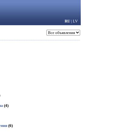
RU
|
LV
)
ла
(4)
ения
(6)