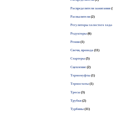
Распределители зажигания
(
Распылители
(2)
Регуляторы холостого хода
Редукторы
(6)
Ремни
(1)
Свечи, провода
(11)
Стартеры
(5)
Сцепление
(2)
Термомуфты
(1)
Термостаты
(1)
Тросы
(3)
Трубки
(2)
Турбины
(11)