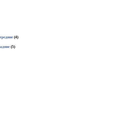
ередние
(4)
задние
(5)