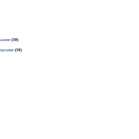
задние
(50)
ередние
(50)