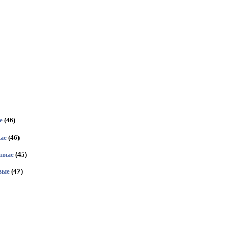
е
(46)
ые
(46)
авые
(45)
вые
(47)