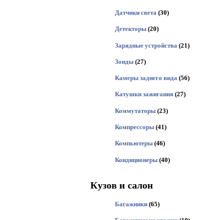
Датчики света
(30)
Детекторы
(20)
Зарядные устройства
(21)
Зонды
(27)
Камеры заднего вида
(56)
Катушки зажигания
(27)
Коммутаторы
(23)
Компрессоры
(41)
Компьютеры
(46)
Кондиционеры
(40)
Кузов и салон
Багажники
(65)