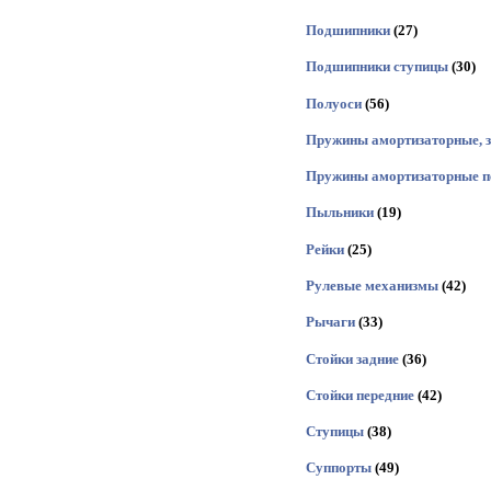
Подшипники
(27)
Подшипники ступицы
(30)
Полуоси
(56)
Пружины амортизаторные, 
Пружины амортизаторные п
Пыльники
(19)
Рейки
(25)
Рулевые механизмы
(42)
Рычаги
(33)
Стойки задние
(36)
Стойки передние
(42)
Ступицы
(38)
Суппорты
(49)