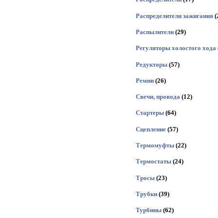
Распределители зажигания
(
Распылители
(29)
Регуляторы холостого хода
Редукторы
(57)
Ремни
(26)
Свечи, провода
(12)
Стартеры
(64)
Сцепление
(57)
Термомуфты
(22)
Термостаты
(24)
Тросы
(23)
Трубки
(39)
Турбины
(62)