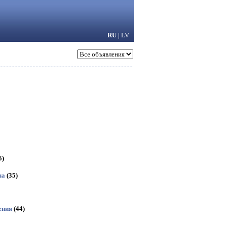
RU
|
LV
5)
ла
(35)
ения
(44)