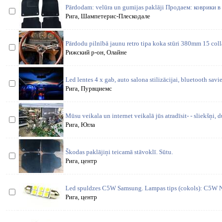
Pārdodam: velūra un gumijas paklāji Продаем: коврики в 
Рига, Шампетерис-Плескодале
Pārdodu pilnībā jaunu retro tipa koka stūri 380mm 15 coll
Рижский р-он, Олайне
Led lentes 4 x gab, auto salona stilizācijai, bluetooth savi
Рига, Пурвциемс
Mūsu veikala un internet veikalā jūs atradīsit- - sliekšņi, 
Рига, Югла
Škodas paklājiņi teicamā stāvoklī. Sūtu.
Рига, центр
Led spuldzes C5W Samsung. Lampas tips (cokols): C5W 
Рига, центр