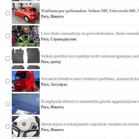
Tonēšana par pašizmaksu. Sedans 50€, Universals 60€. 
Рига, Иманта
Lieto disku restaurācija un pulverkrāsošana. Disku taisnoš
Рига, Саркандаугава
Veikals piedāvā auto paklāju izvēli salonam (gumijas, audu
Рига, центр
Veicam kvalitatīvu auto virsbūves pulēšanu, atjaunojot k
Рига, Засулаукс
Zvaigžņotās debesis ir automobiļa griestu apgaismojuma e
Рига, Иманта
Зачем ждать и откладывать хорошую эмоцию на потом.
Рига, Иманта