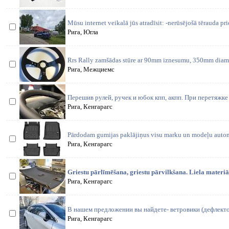
Mūsu internet veikalā jūs atradīsit: -nerūsējošā tērauda prie
Рига, Югла
Rrs Rally zamšādas stūre ar 90mm iznesumu, 350mm diame
Рига, Межциемс
Перешив рулей, ручек и юбок кпп, акпп. При перетяжк
Рига, Кенгарагс
Pārdodam gumijas paklājiņus visu marku un modeļu auto
Рига, Кенгарагс
Griestu pārlīmēšana, griestu pārvilkšana. Liela materiāl
Рига, Кенгарагс
B нашем предложении вы найдете- ветровики (дефлекто
Рига, Кенгарагс