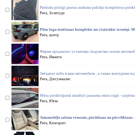
Pārdodu pilnīgi jaunus auduma paklāju komplektus priekš
Рига, Золитуде
Pilns logu tonēšanas komplekts un visātrākie termiņi. M
Рига, центр
Фирма предлагает установку подсветки салона автомобил
Рига, Иманта
Звёздное небо в ваш автомобиль , а также контурная подс
Рига, Дзегужкалнс
Mūsu piedāvājumā atradīsit jaunumu mūsu tirgū - uzņēmum
Рига, Югла
Automobiļu salonu remonts, pāršūšana un pārvilkšana - 
Рига, Кенгарагс