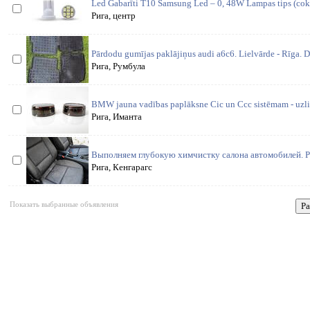
Led Gabarīti T10 Samsung Led – 0, 48W Lampas tips (cok
Рига, центр
Pārdodu gumījas paklājiņus audi a6c6. Lielvārde - Rīga. 
Рига, Румбула
BMW jauna vadības paplāksne Cic un Ccc sistēmam - uzlik
Рига, Иманта
Выполняем глубокую химчистку салона автомобилей. Ра
Рига, Кенгарагс
Показать выбранные объявления