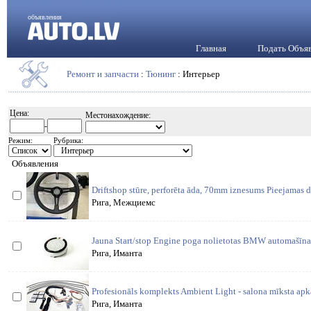
объявления
Главная
Подать Объя
Ремонт и запчасти
:
Тюнинг
: Интерьер
Цена:
Местонахождение:
-
Режим:
Рубрика:
Объявления
Driftshop stūre, perforēta āda, 70mm iznesums Pieejamas da
Рига, Межциемс
Jauna Start/stop Engine poga nolietotas BMW automašīnas
Рига, Иманта
Profesionāls komplekts Ambient Light - salona mīksta ap
Рига, Иманта