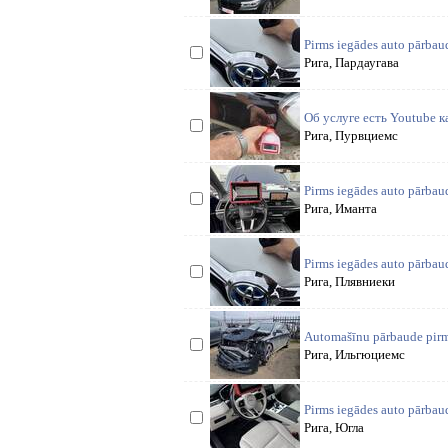
Pirms iegādes auto pārb
Рига, Пардаугава
Об услуге есть Youtube 
Рига, Пурвциемс
Pirms iegādes auto pārb
Рига, Иманта
Pirms iegādes auto pārba
Рига, Плявниеки
Automašīnu pārbaude pirms
Рига, Ильгюциемс
Pirms iegādes auto pārb
Рига, Югла