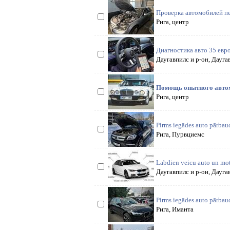
Проверка автомобилей пер
Рига, центр
Диагностика авто 35 евр
Даугавпилс и р-он, Дауга
Помощь опытного автома
Рига, центр
Pirms iegādes auto pārb
Рига, Пурвциемс
Labdien veicu auto un mot
Даугавпилс и р-он, Дауга
Pirms iegādes auto pārb
Рига, Иманта