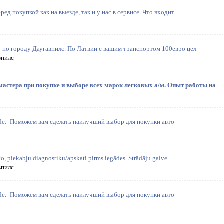
ед покупкой как на выезде, так и у нас в сервисе. Что входит
о по городу Даугавпилс. По Латвии с вашим транспортом 100евро цел
впилс
стера при покупке и выборе всех марок легковых а/м. Опыт работы на
aude. -Поможем вам сделать наилучший выбор для покупки авто
o, piekabju diagnostiku/apskati pirms iegādes. Strādāju galve
впилс
aude. -Поможем вам сделать наилучший выбор для покупки авто