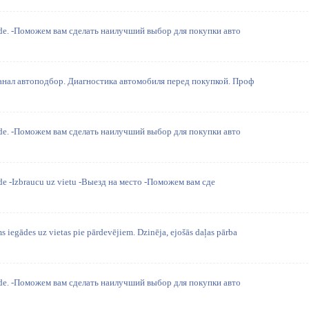
aude. -Поможем вам сделать наилучший выбор для покупки авто
канал автоподбор. Диагностика автомобиля перед покупкой. Проф
aude. -Поможем вам сделать наилучший выбор для покупки авто
ude -Izbraucu uz vietu -Выезд на место -Поможем вам сде
 iegādes uz vietas pie pārdevējiem. Dzinēja, ejošās daļas pārba
aude. -Поможем вам сделать наилучший выбор для покупки авто