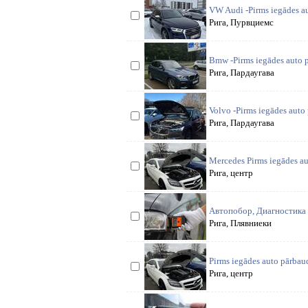
VW Audi -Pirms iegādes 
Рига, Пурвциемс
Bmw -Pirms iegādes auto 
Рига, Пардаугава
Volvo -Pirms iegādes aut
Рига, Пардаугава
Mercedes Pirms iegādes 
Рига, центр
Автопобор, Диагностика
Рига, Плявниеки
Pirms iegādes auto pārb
Рига, центр