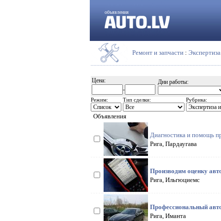
объявления
Ремонт и запчасти
:
Экспертиза
Цена:
Дни работы:
-
Режим:
Тип сделки:
Рубрика:
Объявления
Диагностика и помощь пр
Рига, Пардаугава
Производим оценку авт
Рига, Ильгюциемс
Профессиональный автоп
Рига, Иманта