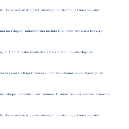
aude. -Поможем вам сделать наилучший выбор для покупки авто
a mērītājs ar automātisko metāla tipa identificēšanas funkciju
o, 0.01mm Augstas kvalitātes krāsas pārklājuma mērītājs, ko
šanas visā Latvijā Piedāvāju lietotu automašīnu pārbaudi pirm
ри выборе с покупкой автомобиля. С многолетним опытом. Работаю
aude. -Поможем вам сделать наилучший выбор для покупки авто