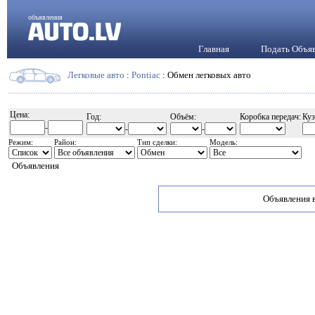
объявления
Главная
Подать Объя
Легковые авто
:
Pontiac
: Обмен легковых авто
Цена:
Год:
Объём:
Коробка передач:
Куз
-
-
-
Режим:
Район:
Тип сделки:
Модель:
Объявления
Объявления в