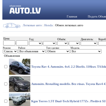
объявления
Главная
Подать Объя
Легковые авто
:
Honda
: Обмен легковых авто
Цена:
Год:
Объём:
Двигатель:
Короб
-
-
-
Режим:
Район:
Тип сделки:
Модель:
Объявления
Toyota Rav 4. Automāts. 4x4. 2.2 Dīzelis. 110kwt. TA līd
Automāts. Restailing modelis. Bez rūsas. Toyota Rav4 4
Kgm Torres 1.5T Dual-Tech Hybrid 177Zs . Piedāvā SI