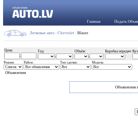
объявления
Главная
Подать Объя
Легковые авто
:
Chevrolet
: Blazer
Цена:
Год:
Объём:
Коробка передач:
Куз
-
-
-
Режим:
Район:
Тип сделки:
Модель:
Объявления
Объявления в