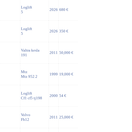
Loglift
2026
680 €
5
Loglift
2026
350 €
5
Valtra kesla
2011
50,000 €
191
Mtz
1999
19,000 €
Mtz 952.2
Loglift
2000
54 €
Cf1 cf5 tj198
Volvo
2011
25,000 €
Fh12