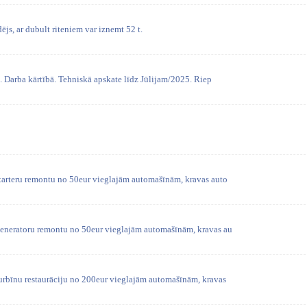
s, ar dubult riteniem var iznemt 52 t.
 Darba kārtībā. Tehniskā apskate līdz Jūlijam/2025. Riep
tarteru remontu no 50eur vieglajām automašīnām, kravas auto
eneratoru remontu no 50eur vieglajām automašīnām, kravas au
urbīnu restaurāciju no 200eur vieglajām automašīnām, kravas