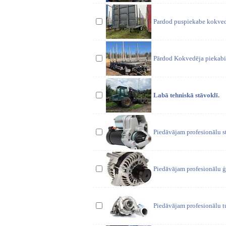
Pardod puspiekabe kokvedēj
Pārdod Kokvedēja piekabi.
Labā tehniskā stāvoklī.
Piedāvājam profesionālu s
Piedāvājam profesionālu ģ
Piedāvājam profesionālu t