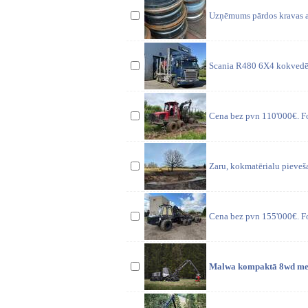
Uzņēmums pārdos kravas au
Scania R480 6X4 kokvedējs
Cena bez pvn 110'000€. Fo
Zaru, kokmatērialu pieveš
Cena bez pvn 155'000€. Fo
Malwa kompaktā 8wd mežiz