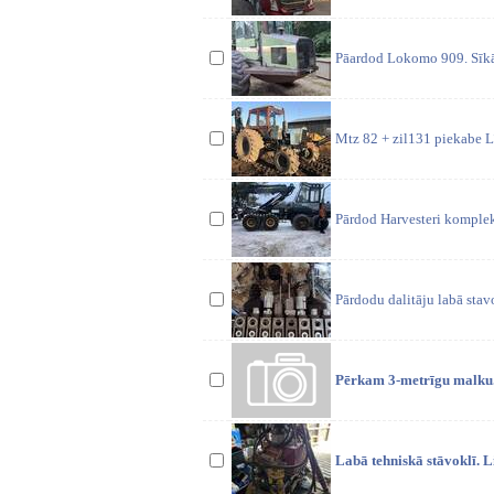
Pāardod Lokomo 909. Sīkāk
Mtz 82 + zil131 piekabe Lī
Pārdod Harvesteri komplek
Pārdodu dalitāju labā stavok
Pērkam 3-metrīgu malku. 
Labā tehniskā stāvoklī. 