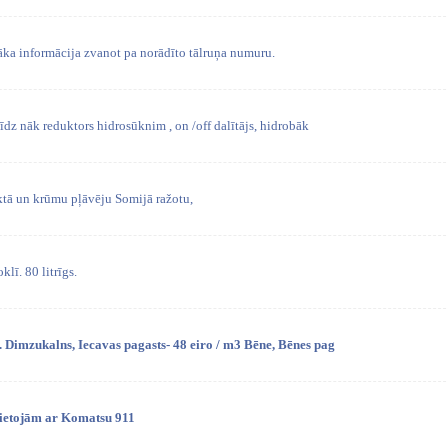
a informācija zvanot pa norādīto tālruņa numuru.
dz nāk reduktors hidrosūknim , on /off dalītājs, hidrobāk
tā un krūmu pļāvēju Somijā ražotu,
lī. 80 litrīgs.
Dimzukalns, Iecavas pagasts- 48 eiro / m3 Bēne, Bēnes pag
Lietojām ar Komatsu 911