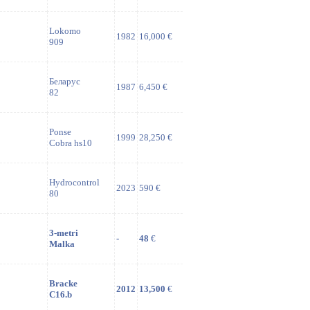
Lokomo
1982
16,000 €
909
Беларус
1987
6,450 €
82
Ponse
1999
28,250 €
Cobra hs10
Hydrocontrol
2023
590 €
80
3-metri
-
48
€
Malka
Bracke
2012
13,500
€
C16.b