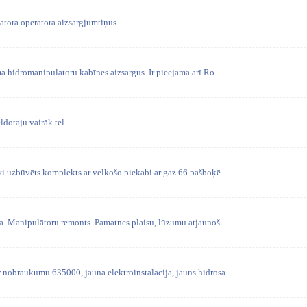
tora operatora aizsargjumtiņus.
a hidromanipulatoru kabīnes aizsargus. Ir pieejama arī Ro
ldotaju vairāk tel
īvi uzbūvēts komplekts ar velkošo piekabi ar gaz 66 pašboķē
a. Manipulātoru remonts. Pamatnes plaisu, lūzumu atjaunoš
 nobraukumu 635000, jauna elektroinstalacija, jauns hidrosa