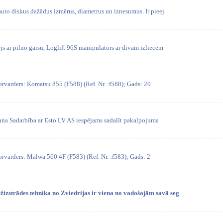
to diskus dažādus izmērus, diametrus un iznesumus. Ir pieej
 ar pilno gaisu, Loglift 96S manipulātors ar divām izliecēm
rvarders: Komatsu 855 (F588) (Ref. Nr. :f588); Gads: 20
ana Sadarbība ar Esto LV AS iespējams sadalīt pakalpojuma
rvarders: Malwa 560.4F (F583) (Ref. Nr. :f583); Gads: 2
strādes tehnika no Zviedrijas ir viena no vadošajām savā seg