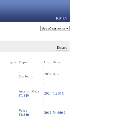
RU
|
LV
дата
Марка
Год
Цена
-
2014
87 €
Eco baltic
Ascenso Meža
2024
1,250 €
Ffb840
Volvo
2016
54,000
€
Fh 540