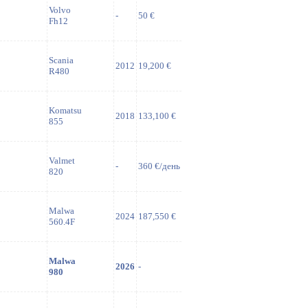
Volvo
-
50 €
Fh12
Scania
2012
19,200 €
R480
Komatsu
2018
133,100 €
855
Valmet
-
360 €/день
820
Malwa
2024
187,550 €
560.4F
Malwa
2026
-
980