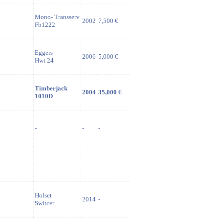
Mono- Transserv
2002
7,500 €
Fb1222
Eggers
2006
5,000 €
Hwt 24
Timberjack
2004
35,000
€
1010D
-
-
-
-
-
-
Holset
2014
-
Switcer