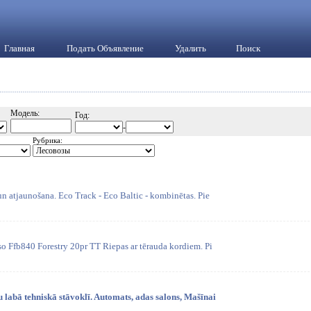
Главная
Подать Объявление
Удалить
Поиск
Модель:
Год:
-
Рубрика:
n atjaunošana. Eco Track - Eco Baltic - kombinētas. Pie
o Ffb840 Forestry 20pr TT Riepas ar tērauda kordiem. Pi
labā tehniskā stāvoklī. Automats, adas salons, Mašīnai