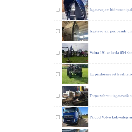
Izgatavojam hidromanipula
Izgatavojam pēc pasūtījum
Valtra 191 ar kesla 654 ske
Uz pārdošanu iet kvalitat
Torņa zobratu izgatavošan
Pārdod Volvo kokvedejs ar