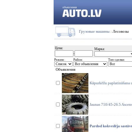
объявления
Грузовые машины
: Лесовозы
Цена:
Марка:
-
Режим:
Район:
Тип сделки:
Объявления
Kāpurkēžu paplatināšana u
Jaunas 710/45-26.5 Ascens
Pardod kokvedēja sastāvu 