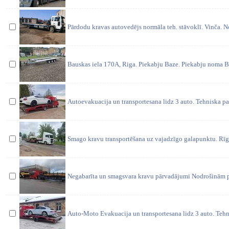
Pārdodu kravas autovedējs normāla teh. stāvoklī. Vinča. 
Bauskas iela 170A, Riga. Piekabju Baze. Piekabju noma B
Autoevakuacija un transportesana lidz 3 auto. Tehniska pa
Smago kravu transportēšana uz vajadzīgo galapunktu. Rīgā,
Negabarīta un smagsvara kravu pārvadājumi Nodrošinām pi
Auto-Moto Evakuacija un transportesana lidz 3 auto. Tehni