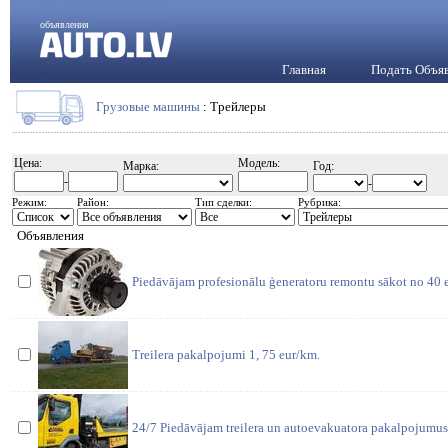
объявления
Главная
Подать Объя
Грузовые машины
: Трейлеры
Цена:
Модель:
Марка:
Год:
-
-
Режим:
Район:
Тип сделки:
Рубрика:
Объявления
Piedāvājam profesionālu ģeneratoru remontu sākot no 40 
Treilera pakalpojumi 1, 75 eur/km.
24/7 Piedāvājam treilera un autoevakuatora pakalpojumus.