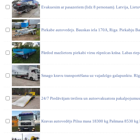
Evakuesim ar pasazeriem (lidz 8 personam). Latvija, Lietuva
Piekabe autovedejs. Bauskas iela 170A, Riga. Piekabju B
Pārdod mazlietoru piekabi virsu rūpnīcas krāsa. Labas riep
Smago kravu transportēšana uz vajadzīgo galapunktu. Rīgā,
24/7 Piedāvājam treilera un autoevakuatora pakalpojumus 
Kravas autovedējs Pilna masa 18300 kg Pašmasa 8530 k