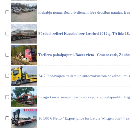
Piekabju noma. Bez brivdienam. Bez drosibas naudas. Bau
Pārdod treileri Kaessbohrer Lowbed 2012.g. TA līdz 18
Treilera pakalpojumi. Bāzes vieta - Cēsu novads, Zaubes
24/7 Piedāvājam treilera un autoevakuatora pakalpojumus.
Smago kravu transportēšana uz vajadzīgo galapunktu. Rīgā,
16 500 € Netto / Export price for Latvia Wirtgen Stn4 4 ax