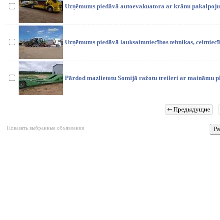
Uzņēmums piedāvā autoevakuatora ar krānu pakalpoju
Uzņēmums piedāvā lauksaimniecības tehnikas, celtniecī
Pārdod mazlietotu Somijā ražotu treileri ar maināmu 
Предыдущие
Показать выбранные объявления