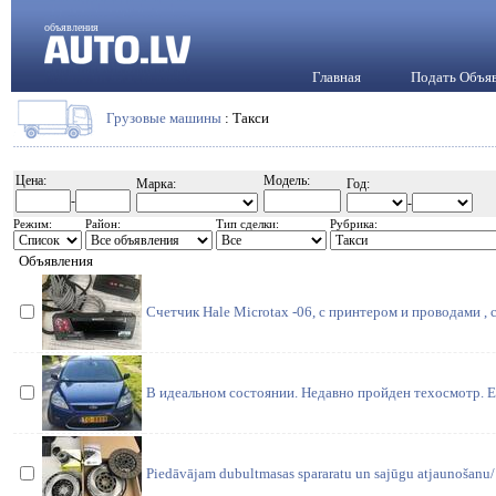
объявления
Главная
Подать Объя
Грузовые машины
: Такси
Цена:
Модель:
Марка:
Год:
-
-
Режим:
Район:
Тип сделки:
Рубрика:
Объявления
Счетчик Hale Microtax -06, с принтером и проводами , с
В идеальном состоянии. Недавно пройден техосмотр. Е
Piedāvājam dubultmasas spararatu un sajūgu atjaunošanu/ r