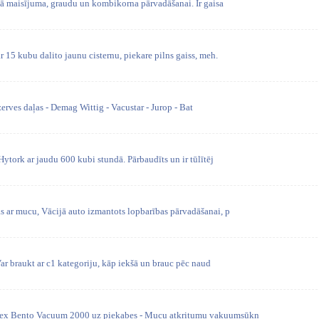
sā maisījuma, graudu un kombikorna pārvadāšanai. Ir gaisa
 15 kubu dalito jaunu cisternu, piekare pilns gaiss, meh.
ves daļas - Demag Wittig - Vacustar - Jurop - Bat
tork ar jaudu 600 kubi stundā. Pārbaudīts un ir tūlītēj
s ar mucu, Vācijā auto izmantots lopbarības pārvadāšanai, p
 Var braukt ar c1 kategoriju, kāp iekšā un brauc pēc naud
lex Bento Vacuum 2000 uz piekabes - Mucu atkritumu vakuumsūkn