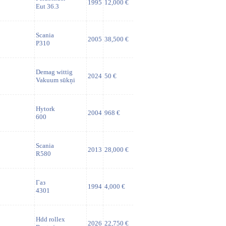
1995
12,000 €
Eut 36.3
Scania
2005
38,500 €
P310
Demag wittig
2024
50 €
Vakuum sūkņi
Hytork
2004
968 €
600
Scania
2013
28,000 €
R580
Газ
1994
4,000 €
4301
Hdd rollex
2026
22,750 €