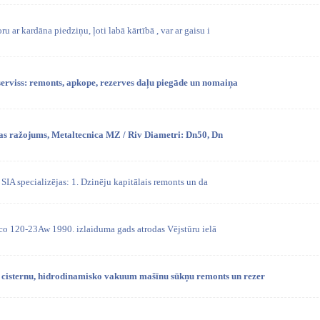
u ar kardāna piedziņu, ļoti labā kārtībā , var ar gaisu i
rviss: remonts, apkope, rezerves daļu piegāde un nomaiņa
ijas ražojums, Metaltecnica MZ / Riv Diametri: Dn50, Dn
 SIA specializējas: 1. Dzinēju kapitālais remonts un da
o 120-23Aw 1990. izlaiduma gads atrodas Vējstūru ielā
isternu, hidrodinamisko vakuum mašīnu sūkņu remonts un rezer