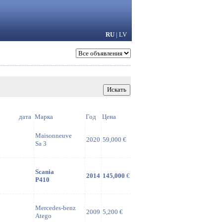
RU
|
LV
дата
Марка
Год
Цена
Maisonneuve
2020
59,000 €
Sa 3
Scania
2014
145,000
€
P410
Mercedes-benz
2009
5,200 €
Atego