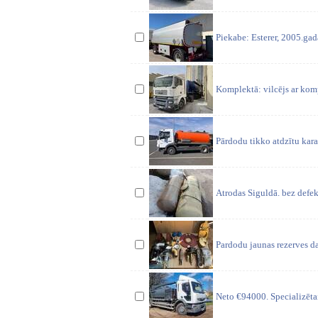
Piekabe: Esterer, 2005.gada
Komplektā: vilcējs ar kom
Pārdodu tikko atdzītu ka
Atrodas Siguldā. bez defek
Pardodu jaunas rezerves da
Neto €94000. Specializēt