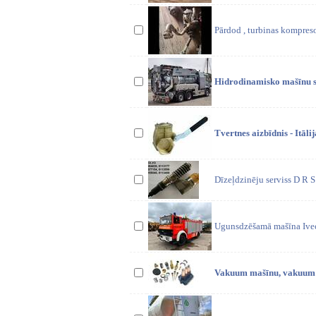
Pārdod , turbinas kompresor
Hidrodinamisko mašīnu se
Tvertnes aizbīdnis - Itāl
Dīzeļdzinēju serviss D R S
Ugunsdzēšamā mašīna Ivec
Vakuum mašīnu, vakuum c