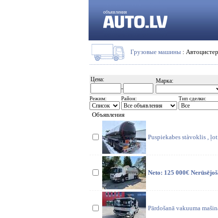
объявления
Грузовые машины
: Автоцисте
Цена:
Марка:
-
Режим:
Район:
Тип сделки:
Объявления
Puspiekabes stàvoklis , ļot
Neto: 125 000€ Nerūsējoš
Pārdošanā vakuuma mašina