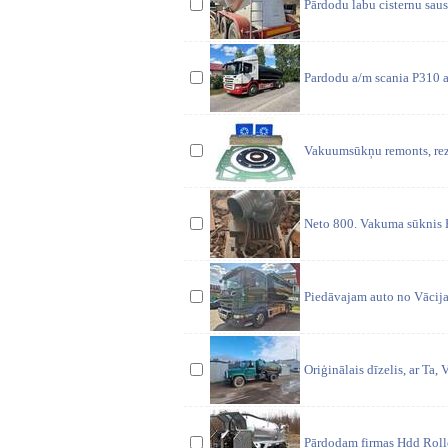
Pārdodu labu cisternu sau
Pardodu a/m scania P310 ar
Vakuumsūkņu remonts, rezer
Neto 800. Vakuma sūknis Hy
Piedāvajam auto no Vācija
Oriģinālais dīzelis, ar Ta,
Pārdodam firmas Hdd Rol