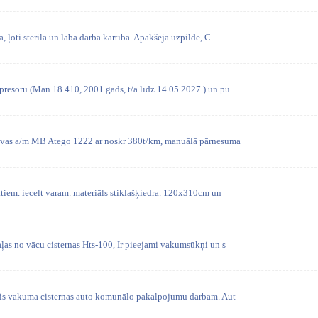
, ļoti sterila un labā darba kartībā. Apakšējā uzpilde, C
presoru (Man 18.410, 2001.gads, t/a līdz 14.05.2027.) un pu
ravas a/m MB Atego 1222 ar noskr 380t/km, manuālā pārnesuma
tiem. iecelt varam. materiāls stiklašķiedra. 120x310cm un
ļas no vācu cisternas Hts-100, Ir pieejami vakumsūkņi un s
ais vakuma cisternas auto komunālo pakalpojumu darbam. Aut