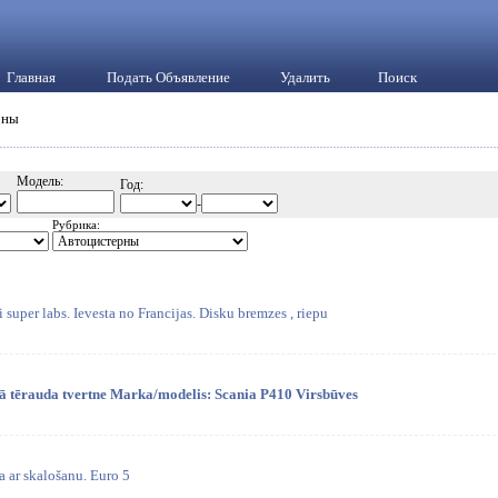
Главная
Подать Объявление
Удалить
Поиск
рны
Модель:
Год:
-
Рубрика:
i super labs. Ievesta no Francijas. Disku bremzes , riepu
ā tērauda tvertne Marka/modelis: Scania P410 Virsbūves
 ar skalošanu. Euro 5