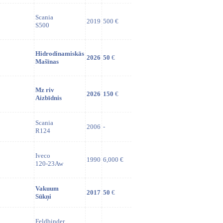
Scania
2019
500 €
S500
Hidrodinamiskās
2026
50
€
Mašīnas
Mz riv
2026
150
€
Aizbīdnis
Scania
2006
-
R124
Iveco
1990
6,000 €
120-23Aw
Vakuum
2017
50
€
Sūkņi
Feldbinder