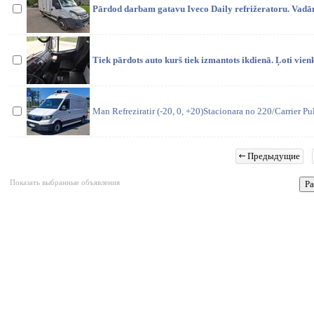
Pārdod darbam gatavu Iveco Daily refrižeratoru. Vadā
Tiek pārdots auto kurš tiek izmantots ikdienā. Ļoti vie
Man Refreziratir (-20, 0, +20)Stacionara no 220/Carrier Pu
Предыдущие
Показать выбранные объявления