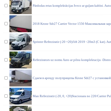
Pārdodas retas komplektācijas Iveco ar guļam kabīni. Auto
2018 Krone Sdr27 Carrier Vector 1550 Максимальная за
Sprinter Refreziratir (-20 +20)/lift 2019 ~20m3 (C kat). A
Refrezirators uz nomu Auto ar pilnu komplektaciju -Distr
Сдаем в аренду полуприцепы Krone Sdr27 с установкой C
Man Refreziratir (-20, 0, +20)Stacionara no 220/Carrier Pu