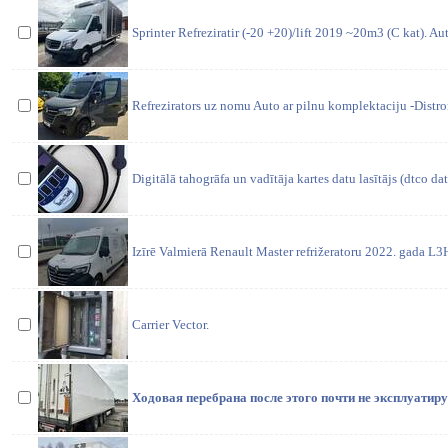
Sprinter Refreziratir (-20 +20)/lift 2019 ~20m3 (C kat). A
Refrezirators uz nomu Auto ar pilnu komplektaciju -Distr
Digitālā tahogrāfa un vadītāja kartes datu lasītājs (dtco dat
Izīrē Valmierā Renault Master refrižeratoru 2022. gada L3
Carrier Vector.
Ходовая перебрана после этого почти не эксплуатиру