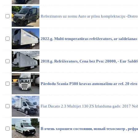
Refrezirators uz nomu Auto ar pilnu komplektaciju -Distr
2022.g. Multi-temperatūras refrižerators, ar saldešana
2018.g. Refrižerators, Cena bez Pvn: 20000, - Eur Saldē
Pārdodu Scania P380 kravas automašīnu ar ref. 20 eiro 
Fiat Ducato 2.3 Multijet 130 ZS Izlaiduma gads: 2017 N
В очень хорошем состоянии, новый техосмотр , рефр