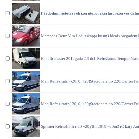
Pārdodam lietotas refrižeratoru iekārtas, rezerves dal
Mercedes-Benz Vito Ledusskapja busiņš Ideāls piegādēm
Enaulit master 2012gada 2.3 dci. Refrežators Tempratūras
Man Refreziratir (-20, 0, +20)Stacionara no 220/Carrier Pu
Man Refreziratir (-20, 0, +20)Stacionara no 220/Carrier Pu
Sprinter Refreziratir (-20 +20)/lift 2019 ~20m3 (C kat). A