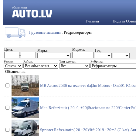
объявления
Главная
Подать Объя
Грузовые машины
: Рефрижераторы
Цена:
Модель:
Марка:
Год:
-
-
Режим:
Район:
Тип сделки:
Рубрика:
Объявления
MB Actros 2536 uz rezerves daļām Motors - Om501 Kārba
Man Refreziratir (-20, 0, +20)Stacionara no 220/Carrier Pu
Sprinter Refreziratir (-20 +20)/lift 2019 ~20m3 (C kat). A