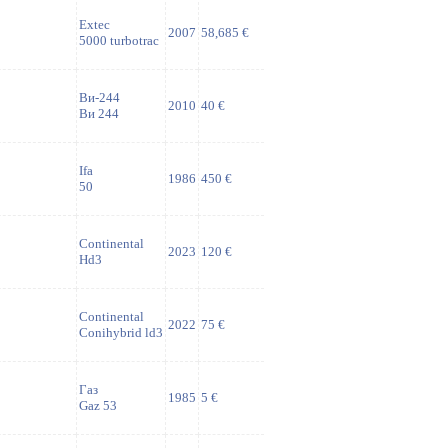
Extec
2007
58,685 €
5000 turbotrac
Ви-244
2010
40 €
Ви 244
Ifa
1986
450 €
50
Continental
2023
120 €
Hd3
Continental
2022
75 €
Conihybrid ld3
Газ
1985
5 €
Gaz 53