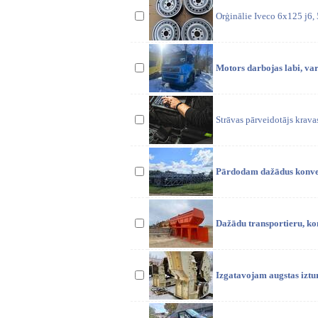
Orģinālie Iveco 6x125 j6, 5
Motors darbojas labi, var
Strāvas pārveidotājs krava
Pārdodam dažādus konveij
Dažādu transportieru, kon
Izgatavojam augstas iztu