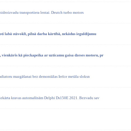
 hidroizvadu transportiera lentai. Deutch turbo motors
oti labā stāvoklī, pilnā darba kārtībā, nekādus ieguldījumu
vienkāršs kā pieckapeika ar uzticamu gaisa dzeses motoru, pr
radiatoru mazgāšanai bez demontāžas Ierīce metāla sloksn
s iekārta kravas automašīnām Delphi Ds150E 2021. Bezvadu sav