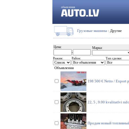
объявления
Грузовые машины
: Другие
Цена:
Марка:
-
Режим:
Район:
Тип сделки:
Объявления
198 500 € Netto / Export p
22, 5 , 9.00 kvalitatīvi ra
Продам новый топливный 