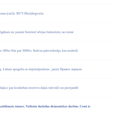
pums (cm3): 9973 Dīzeļdegviela
dīgākais no jaunās Sentinel sērijas lukturiem, tas izstar
o 300w līdz pat 3000w. Strāvas pārveidotājs, kas nodroši
 Labais spogulis ar stiprinājumiem , jauns Правое зеркало
daļas ( par konkrētas rezerves daļas stāvokli un pieejamīb
skaldāmais āmurs. Veiksim dažādus demontāžas darbus. Cenā ie