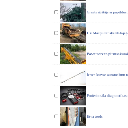
Grants sijātājs ar papildus
UZ Maiņu Iet šķeldotājs ļ
Powerscreen pirmsākumi, 
Ierīce kravas automašīnu 
Profesionāla diagnostika
Etva tools