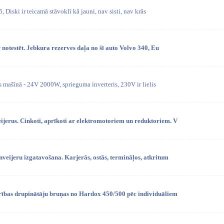
, Diski ir teicamā stāvoklī kā jauni, nav sisti, nav krās
 notestēt. Jebkura rezerves daļa no šī auto Volvo 340, Eu
s mašīnā - 24V 2000W, sprieguma inverteris, 230V ir lielis
erus. Cinkoti, aprīkoti ar elektromotoriem un reduktoriem. V
veijeru izgatavošana. Karjerās, ostās, termināļos, atkritum
rības drupinātāju bruņas no Hardox 450/500 pēc individuāliem