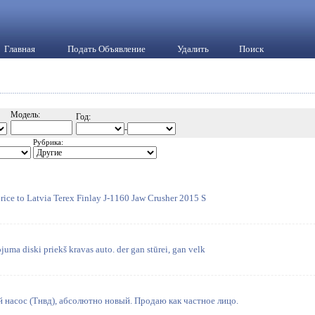
Главная
Подать Объявление
Удалить
Поиск
Модель:
Год:
-
Рубрика:
rice to Latvia Terex Finlay J-1160 Jaw Crusher 2015 S
žojuma diski priekš kravas auto. der gan stūrei, gan velk
насос (Тнвд), абсолютно новый. Продаю как частное лицо.