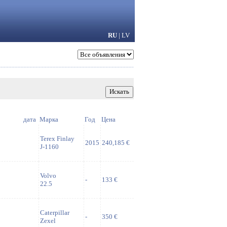
RU
|
LV
дата
Марка
Год
Цена
Terex Finlay
2015
240,185 €
J-1160
Volvo
-
133 €
22.5
Caterpillar
-
350 €
Zexel