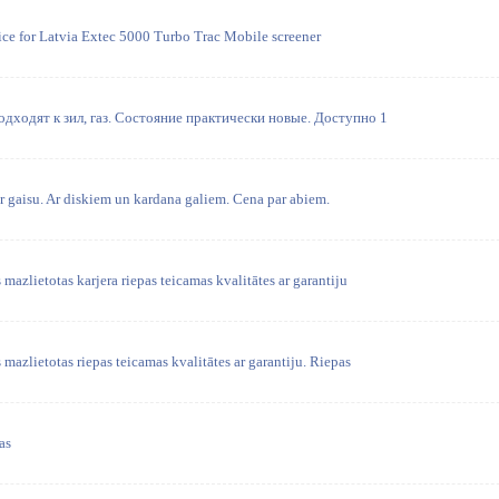
ice for Latvia Extec 5000 Turbo Trac Mobile screener
ходят к зил, газ. Состояние практически новые. Доступно 1
 ar gaisu. Ar diskiem un kardana galiem. Cena par abiem.
azlietotas karjera riepas teicamas kvalitātes ar garantiju
azlietotas riepas teicamas kvalitātes ar garantiju. Riepas
as