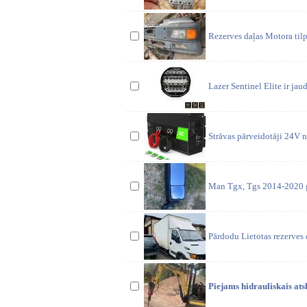
Rezerves daļas Motora til
Lazer Sentinel Elite ir jau
Strāvas pārveidotāji 24V n
Man Tgx, Tgs 2014-2020 g.
Pārdodu Lietotas rezerves 
Piejams hidrauliskais at