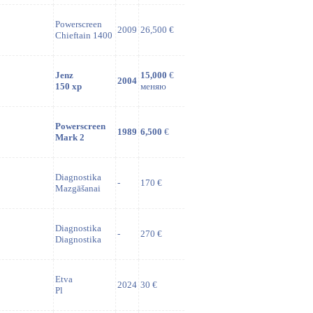
Powerscreen
2009
26,500 €
Chieftain 1400
Jenz
15,000
€
2004
150 xp
меняю
Powerscreen
1989
6,500
€
Mark 2
Diagnostika
-
170 €
Mazgāšanai
Diagnostika
-
270 €
Diagnostika
Etva
2024
30 €
Pl