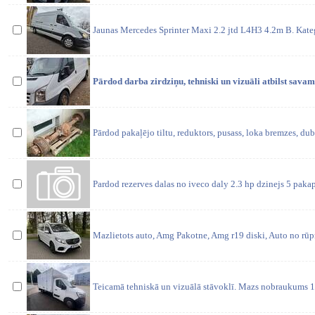
Jaunas Mercedes Sprinter Maxi 2.2 jtd L4H3 4.2m B. Kateg
Pārdod darba zirdziņu, tehniski un vizuāli atbilst sav
Pārdod pakaļējo tiltu, reduktors, pusass, loka bremzes, dubu
Pardod rezerves dalas no iveco daly 2.3 hp dzinejs 5 pak
Mazlietots auto, Amg Pakotne, Amg r19 diski, Auto no rūpnī
Teicamā tehniskā un vizuālā stāvoklī. Mazs nobraukums 1