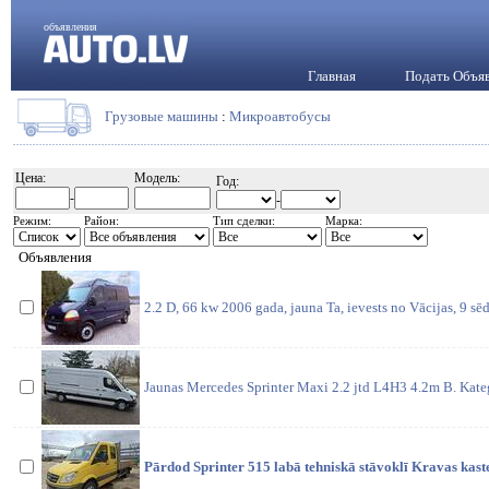
объявления
Главная
Подать Объя
Грузовые машины
:
Микроавтобусы
Цена:
Модель:
Год:
-
-
Режим:
Район:
Тип сделки:
Марка:
Объявления
2.2 D, 66 kw 2006 gada, jauna Ta, ievests no Vācijas, 9 sēd
Jaunas Mercedes Sprinter Maxi 2.2 jtd L4H3 4.2m B. Kateg
Pārdod Sprinter 515 labā tehniskā stāvoklī Kravas kas