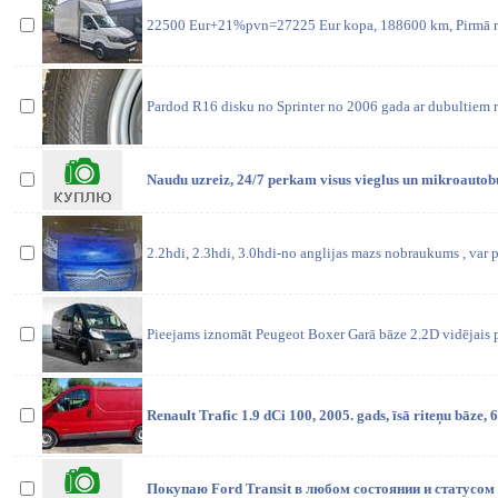
22500 Eur+21%pvn=27225 Eur kopa, 188600 km, Pirmā reģ
Pardod R16 disku no Sprinter no 2006 gada ar dubultiem r
Naudu uzreiz, 24/7 perkam visus vieglus un mikroautob
2.2hdi, 2.3hdi, 3.0hdi-no anglijas mazs nobraukums , var p
Pieejams iznomāt Peugeot Boxer Garā bāze 2.2D vidējais 
Renault Trafic 1.9 dCi 100, 2005. gads, īsā riteņu bāz
Покупаю Ford Transit в любом состоянии и статусом