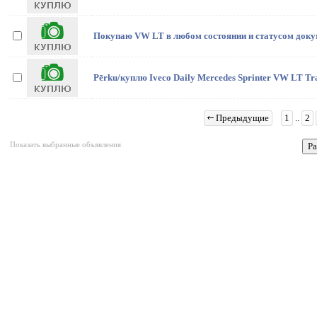
Покупаю VW LT в любом состоянии и статусом доку
Pērku/куплю Iveco Daily Mercedes Sprinter VW LT Tr
Предыдущие
1
..
2
Показать выбранные объявления