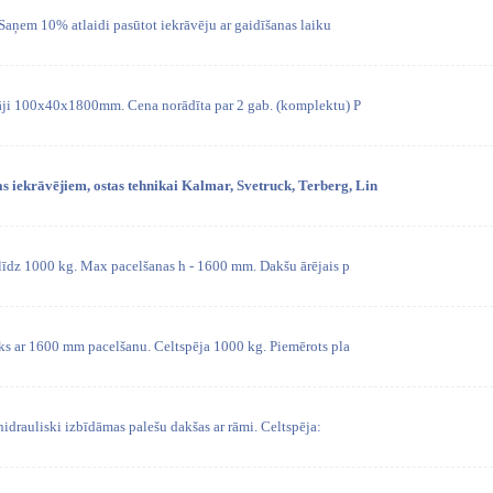
Saņem 10% atlaidi pasūtot iekrāvēju ar gaidīšanas laiku
āji 100x40x1800mm. Cena norādīta par 2 gab. (komplektu) P
s iekrāvējiem, ostas tehnikai Kalmar, Svetruck, Terberg, Lin
 līdz 1000 kg. Max pacelšanas h - 1600 mm. Dakšu ārējais p
sks ar 1600 mm pacelšanu. Celtspēja 1000 kg. Piemērots pla
hidrauliski izbīdāmas palešu dakšas ar rāmi. Celtspēja: