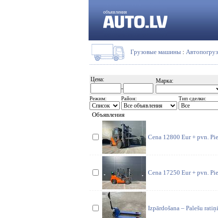
объявления
Грузовые машины
:
Автопогру
Цена:
Марка:
-
Режим:
Район:
Тип сделки:
Объявления
Cena 12800 Eur + pvn. Pie
Cena 17250 Eur + pvn. Pie
Izpārdošana – Palešu ratiņi 