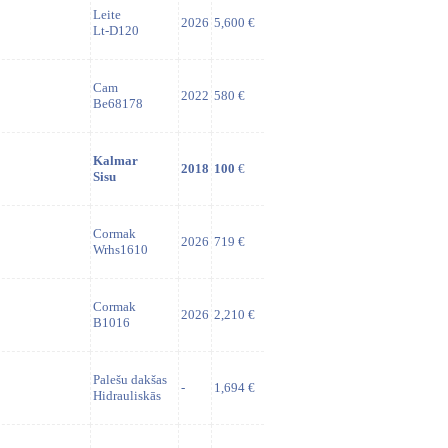
Leite
2026
5,600 €
Lt-D120
Cam
2022
580 €
Be68178
Kalmar
2018
100
€
Sisu
Cormak
2026
719 €
Wrhs1610
Cormak
2026
2,210 €
B1016
Palešu dakšas
-
1,694 €
Hidrauliskās