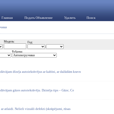
Главная
Подать Объявление
Удалить
Поиск
зчики
Модель:
Год:
-
Рубрика:
dāvājam dīzeļa autoiekrāvējus ar kabīni, ar dažādām kravn
dāvājam gāzes autoiekrāvēju. Dzinēja tips – Gāze; Ce
ar atlaidi. Nelieli vizuāli defekti (skrāpējumi, rūsas