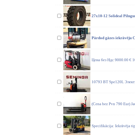
27x10-12 Solideal Pilngu
Pārdod gāzes iekrāvēju Ca
Цена без Ндс 9000.00 € 1
10793 BT Spe120L Элект
(Cena bez Pvn 790 Eur) Jau
Specifikācija: Iekrāvēja 