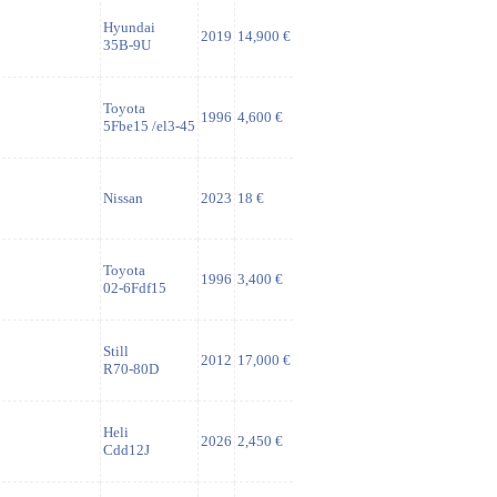
Hyundai
2019
14,900 €
35B-9U
Toyota
1996
4,600 €
5Fbe15 /el3-45
Nissan
2023
18 €
Toyota
1996
3,400 €
02-6Fdf15
Still
2012
17,000 €
R70-80D
Heli
2026
2,450 €
Cdd12J