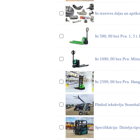
Itr rezerves daļas un aprī
Itr 590, 00 bez Pvn. 1, 5 t.
Itr 1090, 00 bez Pvn. Mitsubi
Itr 2599, 00 bez Pvn. Hangc
Pārdod iekrāvēju Stonehal
Specifikācija: Dzinēja ti