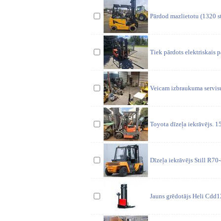
Pārdod mazlietotu (1320 s
Tiek pārdots elektriskais 
Veicam izbraukuma servisu 
Toyota dīzeļa iekrāvējs. 1
Dīzeļa iekrāvējs Still R7
Jauns grēdotājs Heli Cdd1