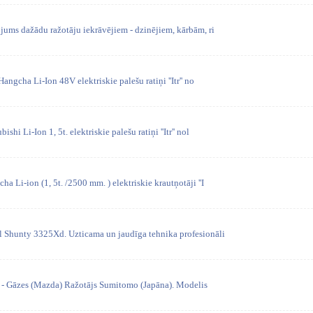
kojums dažādu ražotāju iekrāvējiem - dzinējiem, kārbām, ri
 Hangcha Li-Ion 48V elektriskie palešu ratiņi ''Itr'' no
shi Li-Ion 1, 5t. elektriskie palešu ratiņi ''Itr'' nol
ha Li-ion (1, 5t. /2500 mm. ) elektriskie krautņotāji ''I
l Shunty 3325Xd. Uzticama un jaudīga tehnika profesionāli
ps - Gāzes (Mazda) Ražotājs Sumitomo (Japāna). Modelis