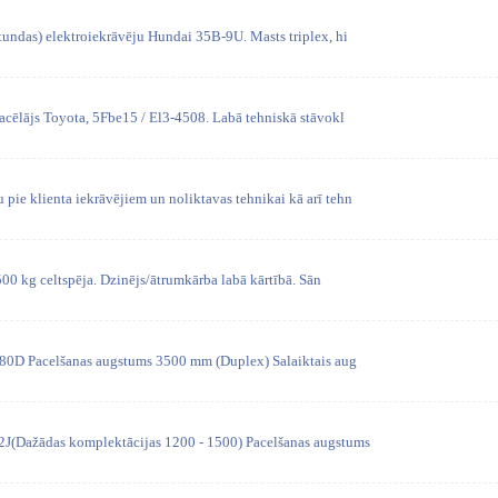
tundas) elektroiekrāvēju Hundai 35B-9U. Masts triplex, hi
pacēlājs Toyota, 5Fbe15 / El3-4508. Labā tehniskā stāvokl
pie klienta iekrāvējiem un noliktavas tehnikai kā arī tehn
500 kg celtspēja. Dzinējs/ātrumkārba labā kārtībā. Sān
0-80D Pacelšanas augstums 3500 mm (Duplex) Salaiktais aug
2J(Dažādas komplektācijas 1200 - 1500) Pacelšanas augstums