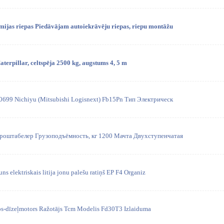
mijas riepas Piedāvājam autoiekrāvēju riepas, riepu montāžu
terpillar, celtspēja 2500 kg, augstums 4, 5 m
0699 Nichiyu (Mitsubishi Logisnext) Fb15Pn Тип Электрическ
роштабелeр Грузоподъёмность, кг 1200 Мачта Двухступенчатая
ns elektriskais litija jonu palešu ratiņš EP F4 Organiz
tips-dīzeļmotors Ražotājs Tcm Modelis Fd30T3 Izlaiduma