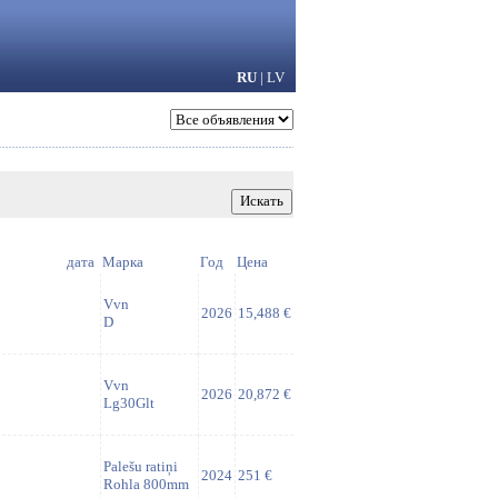
RU
|
LV
дата
Марка
Год
Цена
Vvn
2026
15,488 €
D
Vvn
2026
20,872 €
Lg30Glt
Palešu ratiņi
2024
251 €
Rohla 800mm