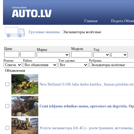
объявления
Главная
Подать Объя
Грузовые машины
: Экскаваторы колёсные
Цена:
Модель:
Марка:
Год:
-
-
Режим:
Район:
Тип сделки:
Рубрика:
Объявления
New Holland l110b laba darba kartiba , Jaunas priekšas riepa
Cenā iekļauta tehnikas noma, operators un degviela. Ope
Услуги экскаватора Jcb 4Cx - роем траншеи, котлованы, 