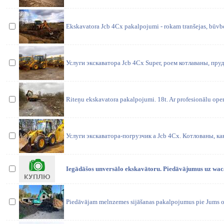
Ekskavatora Jcb 4Cx pakalpojumi - rokam tranšejas, būvbe
Услуги экскаватора Jcb 4Cx Super, роем котлаваны, пру
Riteņu ekskavatora pakalpojumi. 18t. Ar profesionālu op
Услуги экскаватора-погрузчик а Jcb 4Cx. Котлованы, к
Iegādāšos unversālo ekskavātoru. Piedāvājumus uz waca
Piedāvājam melnzemes sijāšanas pakalpojumus pie Jums obj