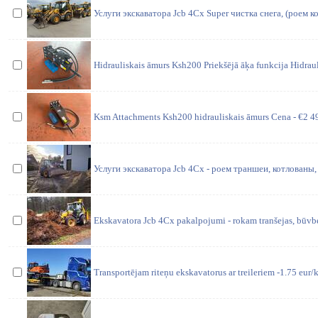
Услуги экскаватора Jcb 4Cx Super чистка снега, (роем 
Hidrauliskais āmurs Ksh200 Priekšējā āķa funkcija Hidrau
Ksm Attachments Ksh200 hidrauliskais āmurs Cena - €2 49
Услуги экскаватора Jcb 4Cx - роем траншеи, котлованы, 
Ekskavatora Jcb 4Cx pakalpojumi - rokam tranšejas, būvbe
Transportējam riteņu ekskavatorus ar treileriem -1.75 eur