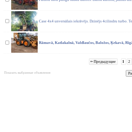
Case 4x4 unversālais iekrāvējs. Dzinējs 4cilindru turbo. T
Rāmavā, Katlakalnā, Valdlaučos, Baložos, Ķekavā, Rīgā 
Предыдущие
1
2
Показать выбранные объявления