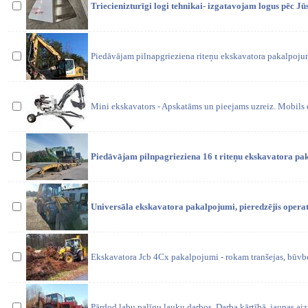
Triecienizturīgi logi tehnikai- izgatavojam logus pēc J
Piedāvājam pilnapgrieziena riteņu ekskavatora pakalpojumu
Mini ekskavators - Apskatāms un pieejams uzreiz. Mobils 
Piedāvājam pilnpagrieziena 16 t riteņu ekskavatora pa
Universāla ekskavatora pakalpojumi, pieredzējis operat
Ekskavatora Jcb 4Cx pakalpojumi - rokam tranšejas, būvbe
Pārdod labu palīgu lauku darbos. Darba kārtībā, jaunas ai