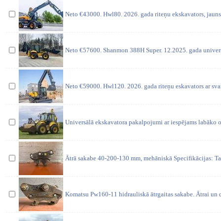
Neto €43000. Hwl80. 2026. gada riteņu ekskavators, jauns
Neto €57600. Shanmon 388H Super. 12.2025. gada universā
Neto €59000. Hwl120. 2026. gada riteņu eskavators ar sv
Universālā ekskavatora pakalpojumi ar iespējams labāko o
Ātrā sakabe 40-200-130 mm, mehāniskā Specifikācijas: Ta
Komatsu Pw160-11 hidrauliskā ātrgaitas sakabe. Ātrai un