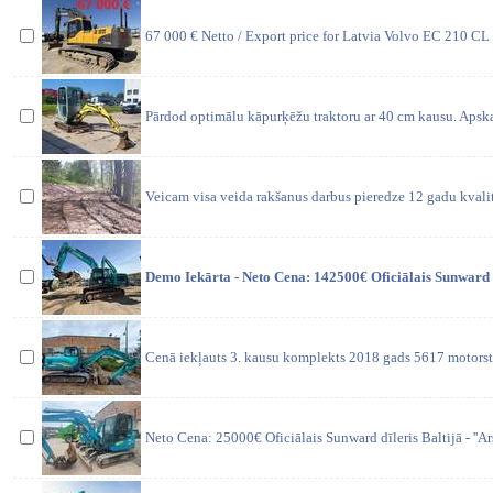
67 000 € Netto / Export price for Latvia Volvo EC 210 
Pārdod optimālu kāpurķēžu traktoru ar 40 cm kausu. Apsk
Veicam visa veida rakšanus darbus pieredze 12 gadu kvali
Demo Iekārta - Neto Cena: 142500€ Oficiālais Sunward dī
Cenā iekļauts 3. kausu komplekts 2018 gads 5617 motorst
Neto Cena: 25000€ Oficiālais Sunward dīleris Baltijā - ''Ar