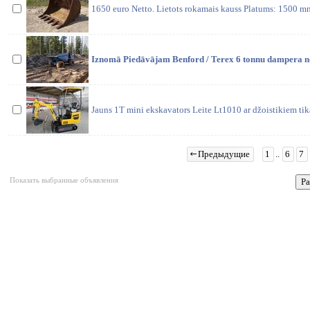
1650 euro Netto. Lietots rokamais kauss Platums: 1500 m
Iznomā Piedāvājam Benford / Terex 6 tonnu dampera no
Jauns 1T mini ekskavators Leite Lt1010 ar džoistikiem ti
Предыдущие
1
..
6
7
Показать выбранные объявления