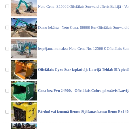
Neto Cena: 35500€ Oficiālais Sunward dīleris Baltijā - ''Ars
Demo Iekārta - Neto Cena: 80000 Eur Oficiālais Sunward dīl
Iespējama nomaksa Neto Cena No: 12500 € Oficiālais Sunwar
Oficiālais Gyru Star izplatītājs Latvijā Tehlab SIA pie
Cena bez Pvn 24900, - Oficiālais Cobra pārstāvis Latvij
Pārdod vai iznomā lietotu Sijāšanas kausu Remu Ex140 