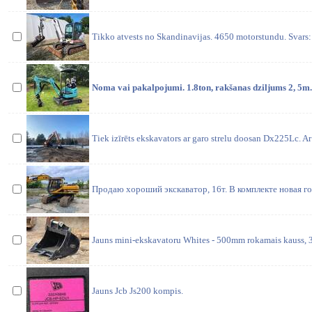
Tikko atvests no Skandinavijas. 4650 motorstundu. Svars
Noma vai pakalpojumi. 1.8ton, rakšanas dziljums 2, 5m. I
Tiek izīrēts ekskavators ar garo strelu doosan Dx225Lc. A
Продаю хороший экскaватор, 16т. В комплекте новая гол
Jauns mini-ekskavatoru Whites - 500mm rokamais kauss, 
Jauns Jcb Js200 kompis.