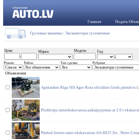
объявления
Главная
Подать Объя
Грузовые машины
:
Экскаваторы гусеничные
Цена:
Модель:
Марка:
Год:
-
-
Режим:
Район:
Тип сделки:
Рубрика:
Объявления
Apskatāms Rīga SIA Agro Rota oficiālais Geith pārstāvis 
Piedāvāju miniekskavatora pakalpojumus ar 2.6 t ekskava
Pārdod lietotu mini-ekskavatoru Jcb 8025 Zts . Netto Cen