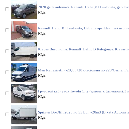
2020 gada automāts, Renault Trafic, 8+1 sēdvieta, garā bāze
Rīga
Renault Trafic, 8+1 sēdvieta, Dubultā apsilde (priekšā un 
Rīga
Kravas Busu noma. Renault Traffic B Kategorija. Kravas 
Rīga
Man Refreziratir (-20, 0, +20)Stacionara no 220/Carrier Pu
Rīga
Грузовой каблучок Toyota City (дизель, с фаркопом), 3 
Rīga
Sprinter Box/lift 2025 no 55 Eur. ~20m3 (B kat). Automat
Rīga