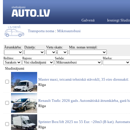
sludinājumi
Galvenā
Iesniegt Slud
Transporta noma
:
Mikroautobusi
Ātrumkārba:
Dzinējs:
Vietu skaits:
Min. nomas termiņš:
-
Režīms:
Rajons:
Sadaļa:
Marka:
Sludinājumi
Master maxi, teicamā tehniskā stāvoklī, 35 eiro diennaktī.
Rīga
Renault Trafic 2026 gads. Automātiskā ātrumkārba, garā bā
Rīga
Sprinter Box/lift 2025 no 55 Eur. ~20m3 (B kat). Automat
Rīga