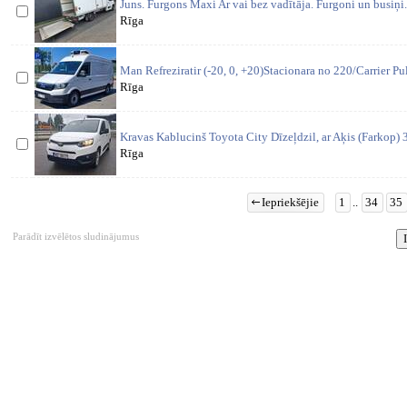
Juns. Furgons Maxi Ar vai bez vadītāja. Furgoni un busiņi
Rīga
Man Refreziratir (-20, 0, +20)Stacionara no 220/Carrier Pu
Rīga
Kravas Kablucinš Toyota City Dīzeļdzil, ar Aķis (Farkop) 
Rīga
Iepriekšējie
1
..
34
35
Parādīt izvēlētos sludinājumus