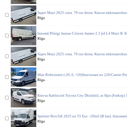
Super Maxi 2025 cena. 79 eur diena. Kravas mikroautobus
Rīga
Iznomā Pilnigi Jaunas Citroen Jamrer 2.3 jtd L4 Maxi B. K
Rīga
Super Maxi 2025 cena. 79 eur diena. Kravas mikroautobus
Rīga
Man Refreziratir (-20, 0, +20)Stacionara no 220/Carrier Pu
Rīga
Kravas Kablucinš Toyota City Dīzeļdzil, ar Aķis (Farkop) 
Rīga
Sprinter Box/lift 2025 no 55 Eur. ~20m3 (B kat). Automat
Rīga