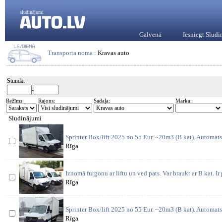
sludinājumi
Galvenā
Iesniegt Slud
Transporta noma
: Kravas auto
Stundā:
-
Režīms:
Rajons:
Sadaļa:
Marka:
Sludinājumi
Sprinter Box/lift 2025 no 55 Eur. ~20m3 (B kat). Automat
Rīga
Iznomā furgonu ar liftu un ved pats. Var braukt ar B kat. Ir 
Rīga
Sprinter Box/lift 2025 no 55 Eur. ~20m3 (B kat). Automat
Rīga