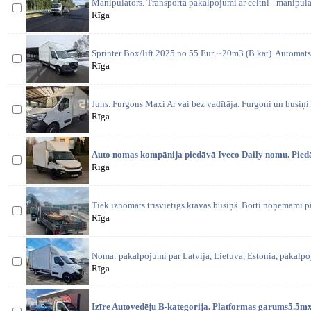
Manipulators. Transporta pakalpojumi ar celtni - manipula
Rīga
Sprinter Box/lift 2025 no 55 Eur. ~20m3 (B kat). Automat
Rīga
Juns. Furgons Maxi Ar vai bez vadītāja. Furgoni un busiņi
Rīga
Auto nomas kompānija piedāvā Iveco Daily nomu. Pied
Rīga
Tiek iznomāts trīsvietīgs kravas busiņš. Borti noņemami pil
Rīga
Noma: pakalpojumi par Latvija, Lietuva, Estonia, pakal
Rīga
Izīre Autovedēju B-kategorija. Platformas garums5.5mx