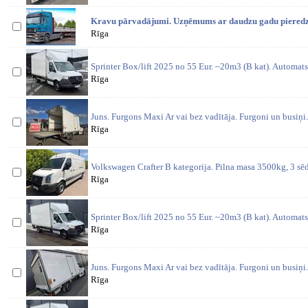
Kravu pārvadājumi. Uzņēmums ar daudzu gadu pieredzi 
Rīga
Sprinter Box/lift 2025 no 55 Eur. ~20m3 (B kat). Automat
Rīga
Juns. Furgons Maxi Ar vai bez vadītāja. Furgoni un busiņi
Rīga
Volkswagen Crafter B kategorija. Pilna masa 3500kg, 3 sē
Rīga
Sprinter Box/lift 2025 no 55 Eur. ~20m3 (B kat). Automat
Rīga
Juns. Furgons Maxi Ar vai bez vadītāja. Furgoni un busiņi
Rīga