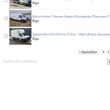
Rīga
Kravas bisins. Citrooen Jumper B kategorija. Pilna masa 3
Rīga
Sprinter Box/lift 2025 no 55 Eur. ~20m3 (B kat). Automat
Rīga
Iepriekšējie
1
2
Parādīt izvēlētos sludinājumus