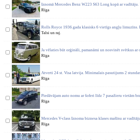
Iznomā Mercedes Benz W223 S63 Long kopā ar vadītāju. V
Rīga
Rolls Royce 1936.gada klasisks 6 vietīgs angļu limuzīns. I
Talsi un raj.
Ja vēlaties būt orģināli, pamanāmi un nosvinēt svētkus ar o
Rīga
Atverti 24 st. Visa latvija. Minimalais pasutijums 2 stundas.
Rīga
Piedāvājam auto nomu ar šoferi līdz 7 pasažieru vietām br
Rīga
Mercedes V-class Iznoma biznesa klases mašīnu ar vadītāj
Rīga