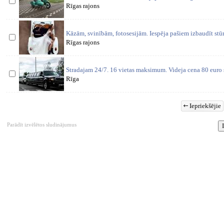
Rīgas rajons
Kāzām, svinībām, fotosesijām. Iespēja pašiem izbaudīt stūr
Rīgas rajons
Stradajam 24/7. 16 vietas maksimum. Videja cena 80 euro s
Rīga
Iepriekšējie
Parādīt izvēlētos sludinājumus