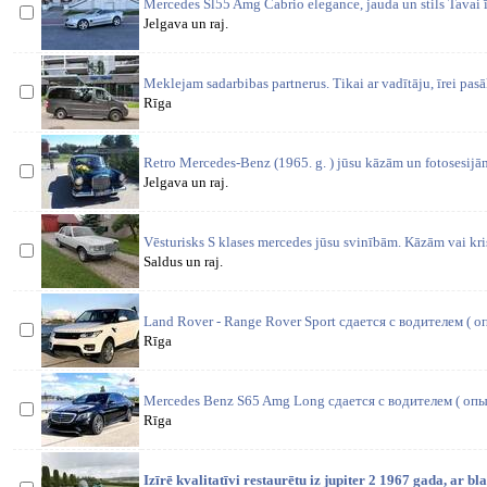
Mercedes Sl55 Amg Cabrio elegance, jauda un stils Tavai ī
Jelgava un raj.
Meklejam sadarbibas partnerus. Tikai ar vadītāju, īrei pa
Rīga
Retro Mercedes-Benz (1965. g. ) jūsu kāzām un fotosesijām
Jelgava un raj.
Vēsturisks S klases mercedes jūsu svinībām. Kāzām vai kri
Saldus un raj.
Land Rover - Range Rover Sport сдается с водителем ( 
Rīga
Mercedes Benz S65 Amg Long сдается с водителем ( оп
Rīga
Izīrē kvalitatīvi restaurētu iz jupiter 2 1967 gada, ar bl