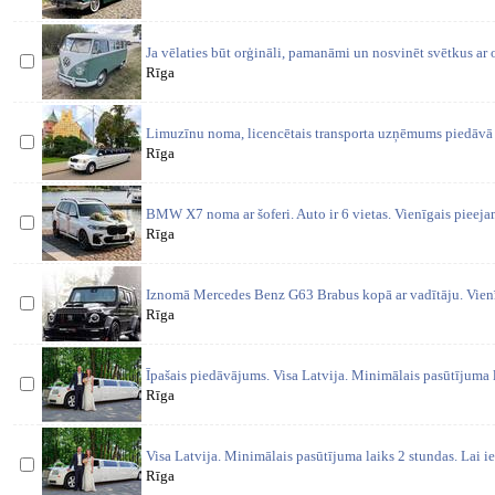
Ja vēlaties būt orģināli, pamanāmi un nosvinēt svētkus ar o
Rīga
Limuzīnu noma, licencētais transporta uzņēmums piedāv
Rīga
BMW X7 noma ar šoferi. Auto ir 6 vietas. Vienīgais pieejam
Rīga
Iznomā Mercedes Benz G63 Brabus kopā ar vadītāju. Vienī
Rīga
Īpašais piedāvājums. Visa Latvija. Minimālais pasūtījuma l
Rīga
Visa Latvija. Minimālais pasūtījuma laiks 2 stundas. Lai i
Rīga