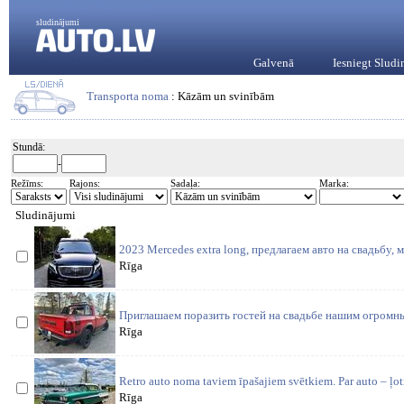
sludinājumi
Galvenā
Iesniegt Slud
Transporta noma
: Kāzām un svinībām
Stundā:
-
Režīms:
Rajons:
Sadaļa:
Marka:
Sludinājumi
2023 Mercedes extra long, предлагаем авто на свадьбу,
Rīga
Приглашаем поразить гостей на свадьбе нашим огромн
Rīga
Retro auto noma taviem īpašajiem svētkiem. Par auto – ļoti
Rīga