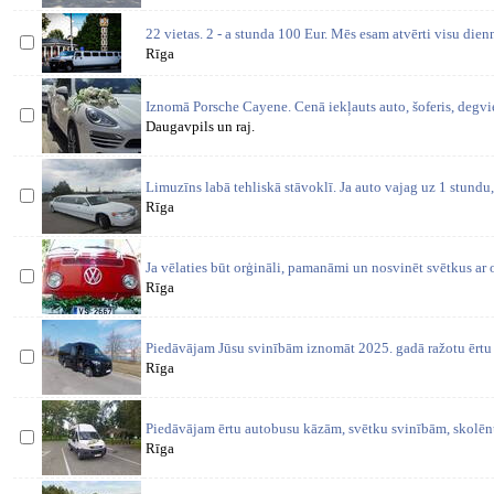
22 vietas. 2 - a stunda 100 Eur. Mēs esam atvērti visu dienn
Rīga
Iznomā Porsche Cayene. Cenā iekļauts auto, šoferis, degvi
Daugavpils un raj.
Limuzīns labā tehliskā stāvoklī. Ja auto vajag uz 1 stundu, 
Rīga
Ja vēlaties būt orģināli, pamanāmi un nosvinēt svētkus ar 
Rīga
Piedāvājam Jūsu svinībām iznomāt 2025. gadā ražotu ērt
Rīga
Piedāvājam ērtu autobusu kāzām, svētku svinībām, skolēnu
Rīga