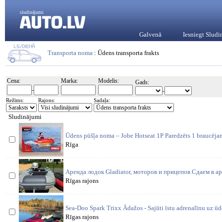
sludinājumi
Galvenā
Iesniegt Slud
Transporta noma
: Ūdens transporta frakts
Cena:
Marka:
Modelis:
Gads:
-
-
Režīms:
Rajons:
Sadaļa:
Sludinājumi
Ūdens pūšļa noma – Jobe Hotseat 1P Paredzēts 1 braucējam
Rīga
Аренда лодок Gladiator, моторов и прицепов Сдаем в аре
Rīgas rajons
Sea-Doo Spark Trixx Ādažos - Sajūti īstu adrenalīnu uz ūd
Rīgas rajons