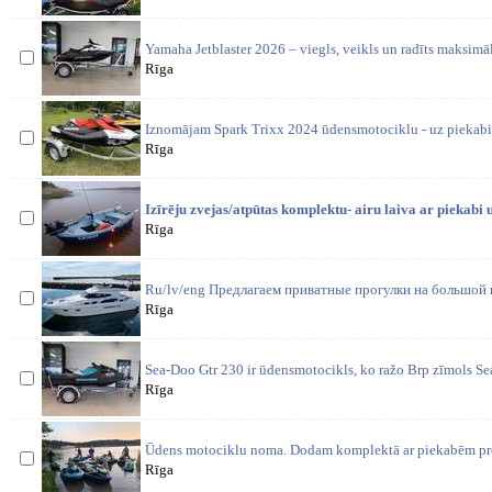
Yamaha Jetblaster 2026 – viegls, veikls un radīts maksim
Rīga
Iznomājam Spark Trixx 2024 ūdensmotociklu - uz piekabi 
Rīga
Izīrēju zvejas/atpūtas komplektu- airu laiva ar piekabi
Rīga
Ru/lv/eng Предлагаем приватные прогулки на большой к
Rīga
Sea-Doo Gtr 230 ir ūdensmotocikls, ko ražo Brp zīmols Se
Rīga
Ūdens motociklu noma. Dodam komplektā ar piekabēm prom
Rīga