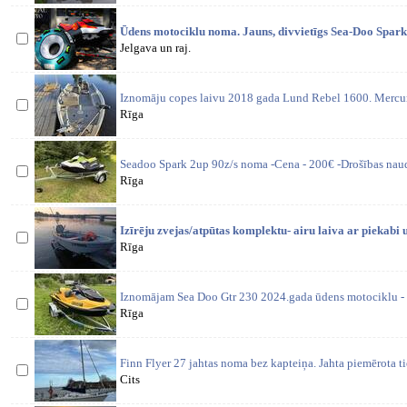
Ūdens motociklu noma. Jauns, divvietīgs Sea-Doo Spark 
Jelgava un raj.
Iznomāju copes laivu 2018 gada Lund Rebel 1600. Mercu
Rīga
Seadoo Spark 2up 90z/s noma -Cena - 200€ -Drošības nau
Rīga
Izīrēju zvejas/atpūtas komplektu- airu laiva ar piekabi
Rīga
Iznomājam Sea Doo Gtr 230 2024.gada ūdens motociklu - u
Rīga
Finn Flyer 27 jahtas noma bez kapteiņa. Jahta piemērota ti
Cits