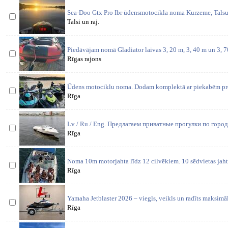
Sea-Doo Gtx Pro Ibr ūdensmotocikla noma Kurzeme, Tals
Talsi un raj.
Piedāvājam nomā Gladiator laivas 3, 20 m, 3, 40 m un 3, 
Rīgas rajons
Ūdens motociklu noma. Dodam komplektā ar piekabēm prom 
Rīga
Lv / Ru / Eng. Предлагаем приватные прогулки по город
Rīga
Noma 10m motorjahta līdz 12 cilvēkiem. 10 sēdvietas jahta
Rīga
Yamaha Jetblaster 2026 – viegls, veikls un radīts maksim
Rīga