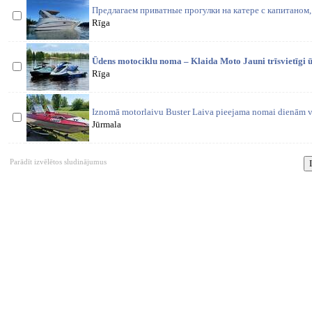
Предлагаем приватные прогулки на катере с капитаном, R
Rīga
Ūdens motociklu noma – Klaida Moto Jauni trīsvietīgi ū
Rīga
Iznomā motorlaivu Buster Laiva pieejama nomai dienām va
Jūrmala
Parādīt izvēlētos sludinājumus