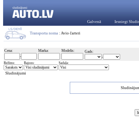
sludinājumi
Galvenā
Iesniegt Slud
Transporta noma
: Avio čarteri
Cena:
Marka:
Modelis:
Gads:
-
-
Režīms:
Rajons:
Sadaļa:
Sludinājumi
Sludinājum