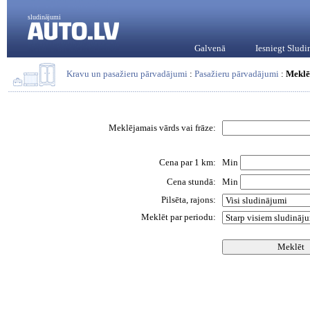
sludinājumi
Galvenā
Iesniegt Slud
Kravu un pasažieru pārvadājumi
:
Pasažieru pārvadājumi
:
Meklē
Meklējamais vārds vai frāze:
Cena par 1 km:
Min
Cena stundā:
Min
Pilsēta, rajons:
Meklēt par periodu: