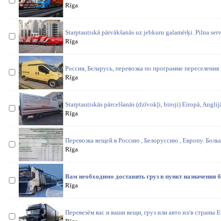
Rīga
Starptautiskā pārvākšanās uz jebkuru galamērķi. Pilna servi
Rīga
Россия, Беларусь, перевозка по программе переселения
Rīga
Starptautiskās pārcelšanās (dzīvokļi, biroji) Eiropā, Anglij
Rīga
Перевозка вещей в Россию , Белоруссию , Европу. Бол
Rīga
Вам необходимо доставить груз в пункт назначения б
Rīga
Перевезём вас и ваши вещи, груз или авто из/в страны 