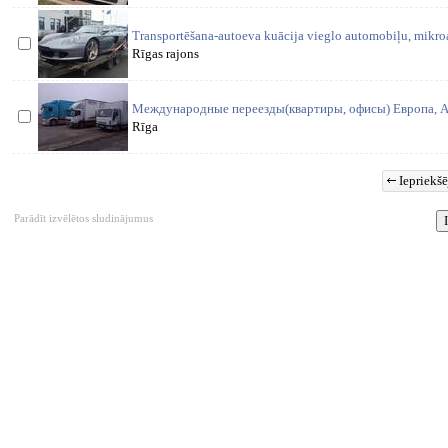
Transportēšana-autoeva kuācija vieglo automobiļu, mikro
Rīgas rajons
Международные переезды(квартиры, офисы) Европа, Ан
Rīga
Iepriekšē
Parādīt izvēlētos sludinājumus