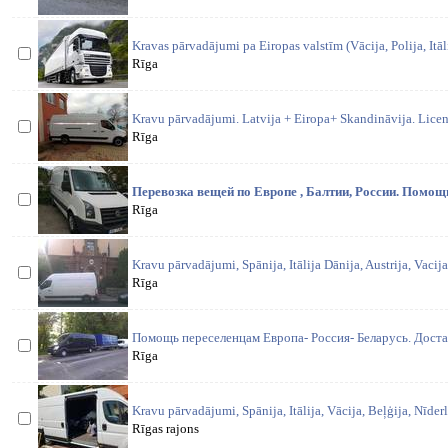
Kravas pārvadājumi pa Eiropas valstīm (Vācija, Polija, Itāli
Rīga
Kravu pārvadājumi. Latvija + Eiropa+ Skandināvija. Lice
Rīga
Перевозка вещей по Европе , Балтии, России. Помощь
Rīga
Kravu pārvadājumi, Spānija, Itālija Dānija, Austrija, Vaci
Rīga
Помощь переселенцам Европа- Россия- Беларусь. Дост
Rīga
Kravu pārvadājumi, Spānija, Itālija, Vācija, Beļģija, Nīd
Rīgas rajons