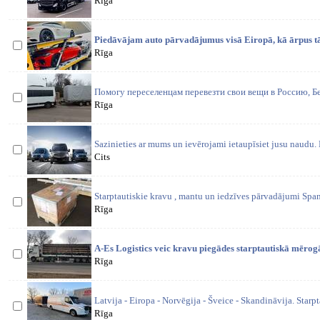
Rīga
Piedāvājam auto pārvadājumus visā Eiropā, kā ārpus tā
Rīga
Помогу переселенцам перевезти свои вещи в Россию, 
Rīga
Sazinieties ar mums un ievērojami ietaupīsiet jusu naudu.
Cits
Starptautiskie kravu , mantu un iedzīves pārvadājumi Spanij
Rīga
A-Es Logistics veic kravu piegādes starptautiskā mēro
Rīga
Latvija - Eiropa - Norvēgija - Šveice - Skandināvija. Starp
Rīga