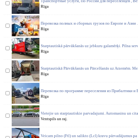
Транспортные услуги, По России для переселенцев , Ве
Rīga
Перевозка полных и сборных грузов по Европе и Азии .
Rīga
Starptautiskā pārvākšanās uz jebkuru galamērķi. Pilna servi
Rīga
Starptautiskā Pārvākšanās un Pārcelšanās uz Arzemēm.
Rīga
Перевозка по программе переселения из Прибалтики и Е
Rīga
Vietejie un starptautiskie parvadajumi. Automasinu un cita
Ventspils un raj.
Veicam pilno (Ftl) un salikto (Lcl) kravu pārvadājumus pa E