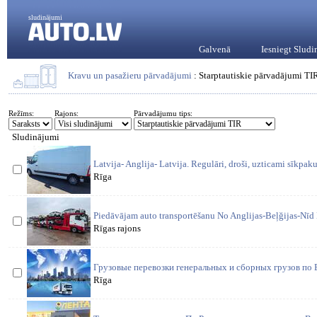
sludinājumi
Galvenā
Iesniegt Slud
Kravu un pasažieru pārvadājumi
: Starptautiskie pārvadājumi TI
Režīms:
Rajons:
Pārvadājumu tips:
Sludinājumi
Latvija- Anglija- Latvija. Regulāri, droši, uzticami sīkpa
Rīga
Piedāvājam auto transportēšanu No Anglijas-Beļğijas-Nīd E
Rīgas rajons
Грузовые перевозки генеральных и сборных грузов по 
Rīga