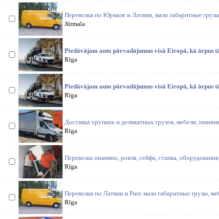
Перевозки по Юрмале и Латвии, мало габаритные груз
Jūrmala
Piedāvājam auto pārvadājumus visā Eiropā, kā ārpus tās
Rīga
Piedāvājam auto pārvadājumus visā Eiropā, kā ārpus tās
Rīga
Доставка хрупких и деликатных грузов, мебели, пианин
Rīga
Перевозка пианино, рояля, сейфа, станка, оборудования,
Rīga
Перевозки по Латвии и Риге мало габаритные грузы, м
Rīga