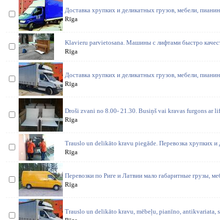
Доставка хрупких и деликатных грузов, мебели, пианин
Rīga
Klavieru parvietosana. Машины с лифтами быстро каче
Rīga
Доставка хрупких и деликатных грузов, мебели, пианин
Rīga
Droši zvani no 8.00- 21.30. Busiņš vai kravas furgons ar li
Rīga
Trauslo un delikāto kravu piegāde. Перевозка хрупких 
Rīga
Перевозки по Риге и Латвии мало габаритные грузы, м
Rīga
Trauslo un delikāto kravu, mēbeļu, pianīno, antikvariata,