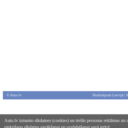
© Auto.lv
Sludinājumi Latvijā
|
S
Auto.lv izmanto sīkdatnes (cookies) un trešās personas reklāmas un an
piekrišanu sīkdatņu savākšanai un uzglabāšanai savā ierīcē.