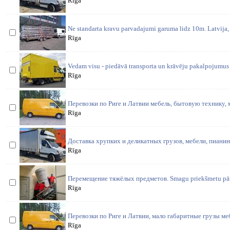
Rīga
Ne standarta kravu parvadajumi garuma lidz 10m. Latvija, 
Rīga
Vedam visu - piedāvā transporta un krāvēju pakalpojumus
Rīga
Перевозки по Риге и Латвии мебель, бытовую технику,
Rīga
Доставка хрупких и деликатных грузов, мебели, пианин
Rīga
Перемещение тяжёлых предметов. Smagu priekšmetu pārvie
Rīga
Перевозки по Риге и Латвии, мало габаритные грузы м
Rīga