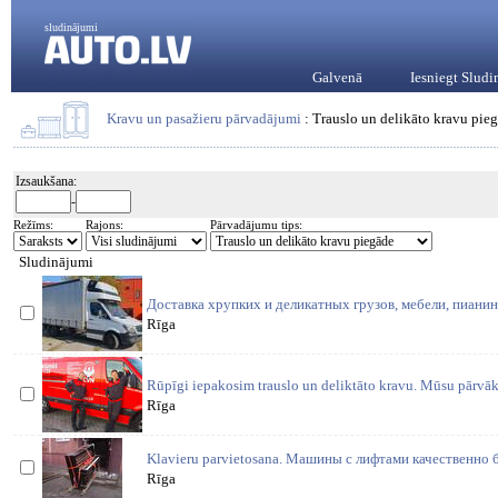
sludinājumi
Galvenā
Iesniegt Slud
Kravu un pasažieru pārvadājumi
: Trauslo un delikāto kravu pie
Izsaukšana:
-
Režīms:
Rajons:
Pārvadājumu tips:
Sludinājumi
Доставка хрупких и деликатных грузов, мебели, пианин
Rīga
Rūpīgi iepakosim trauslo un deliktāto kravu. Mūsu pārvāk
Rīga
Klavieru parvietosana. Машины с лифтами качественно
Rīga