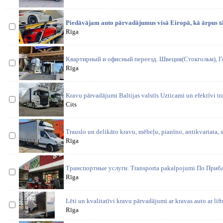
Piedāvājam auto pārvadājumus visā Eiropā, kā ārpus tās
Rīga
Квартирный и офисный переезд. Швеция(Стокгольм), Ге
Rīga
Kravu pārvadājumi Baltijas valstīs Uzticami un efektīvi tr
Cits
Trauslo un delikāto kravu, mēbeļu, pianīno, antikvariata,
Rīga
Транспортные услуги. Transporta pakalpojumi По Приб
Rīga
Lēti un kvalitatīvi kravu pārvadājumi ar kravas auto ar lif
Rīga