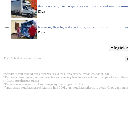
Доставка хрупких и деликатных грузов, мебели, пианин
Rīga
Klavieru, fliģeļu, seifu, iekārtu, aprīkojumu, printeru, tren
Rīga
Iepriekšē
Parādīt izvēlētos sludinājumus
*Servisa izsaukšana pilsētas robežās, ieskaitot pirmo servisa izmantošanas stundu.
*Par iekraušanas pakalpojumu skaitās tikai kravas pārnešana uz attālumu vai pa stāviem. Kravu
iekļauta izsaukšanas maksā.
*Pārvadāšanas maksa par 1km, noapaļojot uz augšu līdz 1km.
*Visas cenas norādītas priekš kravām līdz 500kg un norādītās pilsētas robežās. Citos gadījumos